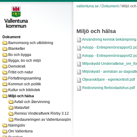
vallentuna.se
/
Dokument
/ Miljö och
Miljö och hälsa
Dokument
Användning kemisk bekämpning 
Barnomsorg och utbildning
Avlopp - Entreprenörsrapport1.pd
Blanketter
Bo och bygga
Avlopp - Entreprenörsrapport2.pd
Bygga, bo och miljö
Miljoskydd-Underrattelse_om_fo
Demokrati
Miljöskydd - anmälan av dagvatt
Fritid och natur
Författningssamling
Oljeavskiljare - egenkontroll.pdf
Kommun och politik
Redovisning flerbostadshus.pdf
Kultur och bibliotek
Miljö och hälsa
Avfall och återvinning
Matavfall
Remiss Vindkraftverk Rörby 3.12
Restaureringen av Vallentunasjön
Näringsliv
Om Vallentuna