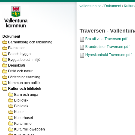
vallentuna.se
/
Dokument
/
Kultur 
Traversen - Vallent
Dokument
Bra att veta Traversen.pdf
Barnomsorg och utbildning
Brandrutiner Traversen.pdf
Blanketter
Bo och bygga
Hyreskontrakt Traversen.pdf
Bygga, bo och miljö
Demokrati
Fritid och natur
Författningssamling
Kommun och politik
Kultur och bibliotek
Barn och unga
Bibliotek
Bibliotek_
Kultur
Kulturhuset
Kulturmiljö
Kulturmiljöwebben