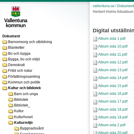
vallentuna.se
/
Dokument
Herbert Holms fotoalbum
Digital utställ
Dokument
Album sida 1.pdf
Barnomsorg och utbildning
Album sida 10.pdf
Blanketter
Bo och bygga
Album sida 11.pdf
Bygga, bo och miljö
Album sida 12.pdf
Demokrati
Album sida 13.pdf
Fritid och natur
Författningssamling
Album sida 14.pdf
Kommun och politik
Album sida 15.pdf
Kultur och bibliotek
Album sida 16.pdf
Barn och unga
Bibliotek
Album sida 17.pdf
Bibliotek_
Album sida 18.pdf
Kultur
Kulturhuset
Album sida 19.pdf
Kulturmiljö
Album sida 2.pdf
Byggnadsvård
Album sida 20.pdf