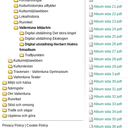
Fornlämningar
Kulturhistoriska utflykter
Album sida 21.pdf
Kulturmiljöwebben
Album sida 22.pdf
Lokalhistoria
Album sida 23.pdf
Runriket
Vallentuna bildarkiv
Album sida 24.pdf
Digital utställning Det stora kriget
Album sida 25.pdf
Digital utställning Ekskogen
Album sida 26.pdf
Digital utställning Herbert Holms
fotoalbum
Album sida 27.pdf
Traffpunkten
Album sida 28.pdf
Kulturmiljöwebben
Kulturskolan
Album sida 29.pdf
Traversen - Vallentuna Gymnasium
Album sida 3.pdf
Vallentuna Teater
Album sida 30.pdf
Miljö och hälsa
Näringsliv
Album sida 31.pdf
Om Vallentuna
Album sida 32.pdf
Runriket
Album sida 33.pdf
Stöd och omsorg
Trafik och vägar
Album sida 34.pdf
Uppleva och göra
Album sida 35.pdf
Privacy Policy
|
Cookie Policy
Album sida 36.pdf