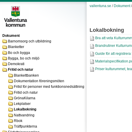
vallentuna.se
/
Dokument
Lokalbokning
Dokument
Bra att veta Kulturrum
Barnomsorg och utbildning
Brandrutiner Kulturrum
Blanketter
Bo och bygga
Guide för att registrera
Bygga, bo och miljö
Materialspecifikation.p
Demokrati
Priser kulturummet, te
Fritid och natur
Blankettbanken
Dokumentation föreningsmöten
Fritid för personer med funktionsnedsättning
Fritid och natur
GrönaKilarna
Lekplatser
Lokalbokning
Nattvandring
Rbok
Träffpunkterna