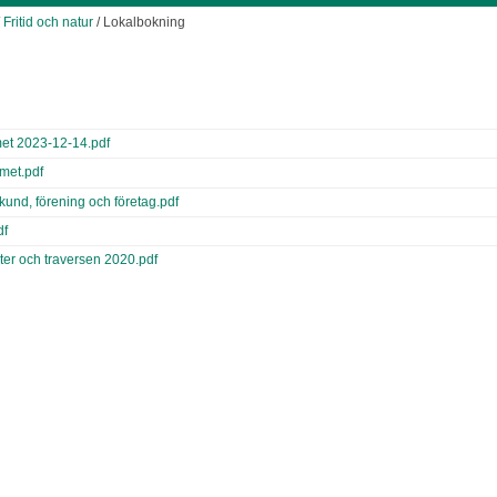
/
Fritid och natur
/ Lokalbokning
met 2023-12-14.pdf
met.pdf
 kund, förening och företag.pdf
df
ater och traversen 2020.pdf