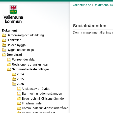
vallentuna.se
/
Dokument
/
D
Socialnämnden
Dokument
Denna mapp innehåller inte nå
Barnomsorg och utbildning
Blanketter
Bo och bygga
Bygga, bo och miljö
Demokrati
Förtroendevalda
Revisionens granskningar
Sammanträdeshandlingar
2024
2025
2026
Anslagstavla - övrigt
Barn- och ungdomsnämnden
Bygg- och miljötillsynsnämnden
Fritidsnämnden
Kommunala funktionshinderrådet