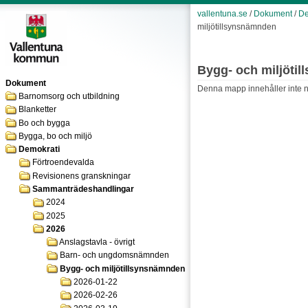
vallentuna.se
/
Dokument
/
De
miljötillsynsnämnden
Bygg- och miljöti
Dokument
Denna mapp innehåller inte någ
Barnomsorg och utbildning
Blanketter
Bo och bygga
Bygga, bo och miljö
Demokrati
Förtroendevalda
Revisionens granskningar
Sammanträdeshandlingar
2024
2025
2026
Anslagstavla - övrigt
Barn- och ungdomsnämnden
Bygg- och miljötillsynsnämnden
2026-01-22
2026-02-26