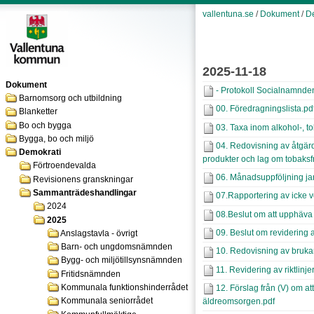
vallentuna.se
/
Dokument
/
D
2025-11-18
Dokument
- Protokoll Socialnamnde
Barnomsorg och utbildning
00. Föredragningslista.pd
Blanketter
Bo och bygga
03. Taxa inom alkohol-, t
Bygga, bo och miljö
04. Redovisning av åtgärde
Demokrati
produkter och lag om tobaksf
Förtroendevalda
06. Månadsuppföljning ja
Revisionens granskningar
Sammanträdeshandlingar
07.Rapportering av icke ve
2024
08.Beslut om att upphäva r
2025
09. Beslut om revidering a
Anslagstavla - övrigt
Barn- och ungdomsnämnden
10. Redovisning av bruk
Bygg- och miljötillsynsnämnden
11. Revidering av riktlin
Fritidsnämnden
Kommunala funktionshinderrådet
12. Förslag från (V) om att
Kommunala seniorrådet
äldreomsorgen.pdf