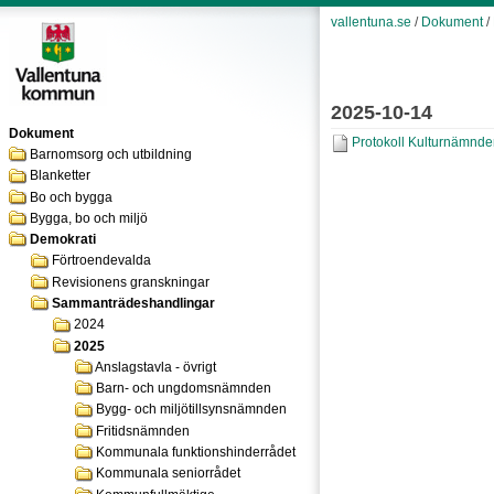
vallentuna.se
/
Dokument
/
2025-10-14
Dokument
Protokoll Kulturnämnde
Barnomsorg och utbildning
Blanketter
Bo och bygga
Bygga, bo och miljö
Demokrati
Förtroendevalda
Revisionens granskningar
Sammanträdeshandlingar
2024
2025
Anslagstavla - övrigt
Barn- och ungdomsnämnden
Bygg- och miljötillsynsnämnden
Fritidsnämnden
Kommunala funktionshinderrådet
Kommunala seniorrådet