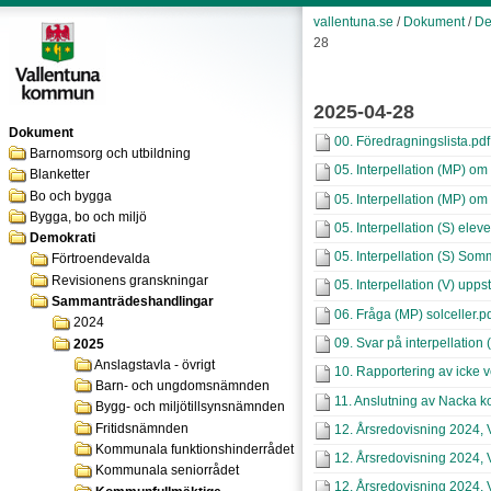
vallentuna.se
/
Dokument
/
De
28
2025-04-28
Dokument
00. Föredragningslista.pdf
Barnomsorg och utbildning
05. Interpellation (MP) om 
Blanketter
Bo och bygga
05. Interpellation (MP) om
Bygga, bo och miljö
05. Interpellation (S) elev
Demokrati
05. Interpellation (S) Som
Förtroendevalda
Revisionens granskningar
05. Interpellation (V) upps
Sammanträdeshandlingar
06. Fråga (MP) solceller.p
2024
09. Svar på interpellation
2025
Anslagstavla - övrigt
10. Rapportering av icke v
Barn- och ungdomsnämnden
11. Anslutning av Nacka k
Bygg- och miljötillsynsnämnden
Fritidsnämnden
12. Årsredovisning 2024, 
Kommunala funktionshinderrådet
12. Årsredovisning 2024,
Kommunala seniorrådet
12. Årsredovisning 2024,