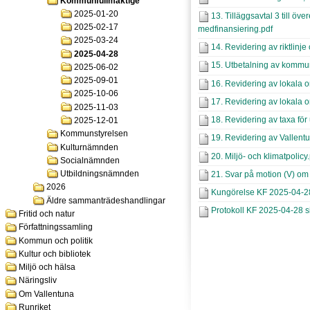
Kommunfullmäktige
2025-01-20
13. Tilläggsavtal 3 till ö
2025-02-17
medfinansiering.pdf
2025-03-24
14. Revidering av riktlinj
2025-04-28
15. Utbetalning av kommun
2025-06-02
2025-09-01
16. Revidering av lokala or
2025-10-06
17. Revidering av lokala o
2025-11-03
18. Revidering av taxa för 
2025-12-01
Kommunstyrelsen
19. Revidering av Vallentu
Kulturnämnden
20. Miljö- och klimatpolicy
Socialnämnden
Utbildningsnämnden
21. Svar på motion (V) om a
2026
Kungörelse KF 2025-04-2
Äldre sammanträdeshandlingar
Protokoll KF 2025-04-28 s
Fritid och natur
Författningssamling
Kommun och politik
Kultur och bibliotek
Miljö och hälsa
Näringsliv
Om Vallentuna
Runriket