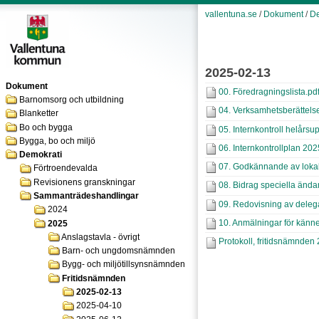
vallentuna.se
/
Dokument
/
De
2025-02-13
Dokument
00. Föredragningslista.pd
Barnomsorg och utbildning
04. Verksamhetsberättels
Blanketter
Bo och bygga
05. Internkontroll helårsu
Bygga, bo och miljö
06. Internkontrollplan 202
Demokrati
07. Godkännande av lokal 
Förtroendevalda
Revisionens granskningar
08. Bidrag speciella ändamå
Sammanträdeshandlingar
09. Redovisning av delega
2024
10. Anmälningar för känn
2025
Anslagstavla - övrigt
Protokoll, fritidsnämnden
Barn- och ungdomsnämnden
Bygg- och miljötillsynsnämnden
Fritidsnämnden
2025-02-13
2025-04-10