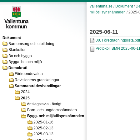
vallentuna.se
/
Dokument
/
De
miljötillsynsnämnden
/ 2025-
2025-06-11
Dokument
00. Föredragningslista.pdf
Barnomsorg och utbildning
Protokoll BMN 2025-06-11
Blanketter
Bo och bygga
Bygga, bo och miljö
Demokrati
Förtroendevalda
Revisionens granskningar
Sammanträdeshandlingar
2024
2025
Anslagstavla - övrigt
Barn- och ungdomsnämnden
Bygg- och miljötillsynsnämnden
2025-01-16
2025-02-13
2025-03-13