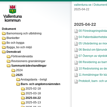
vallentuna.se
/
Dokument
2025-04-22
2025-04-22
Dokument
00 Föredragningslista
Barnomsorg och utbildning
04 Patientsäkerhetsbe
Blanketter
Bo och bygga
05 Utvärdering av mo
Bygga, bo och miljö
06 Beslut om fjärrund
Demokrati
07 Översyn av styrd
Förtroendevalda
Revisionens granskningar
08 Revidering av ba
Sammanträdeshandlingar
10 Redovisning av de
2024
11 Anmälningar för k
2025
Anslagstavla - övrigt
Protokoll, barn- oc
Barn- och ungdomsnämnden
2025-02-18
2025-03-18
2025-04-22
2025-05-13