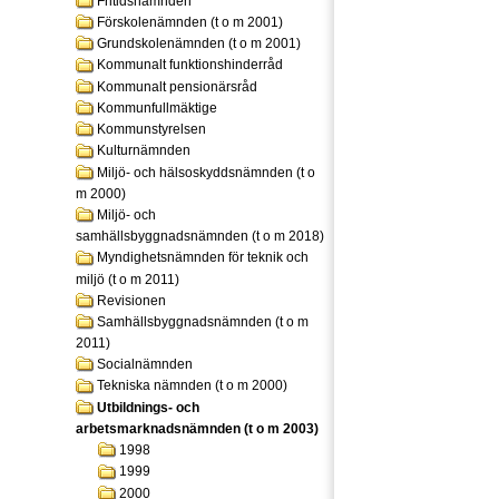
Fritidsnämnden
Förskolenämnden (t o m 2001)
Grundskolenämnden (t o m 2001)
Kommunalt funktionshinderråd
Kommunalt pensionärsråd
Kommunfullmäktige
Kommunstyrelsen
Kulturnämnden
Miljö- och hälsoskyddsnämnden (t o
m 2000)
Miljö- och
samhällsbyggnadsnämnden (t o m 2018)
Myndighetsnämnden för teknik och
miljö (t o m 2011)
Revisionen
Samhällsbyggnadsnämnden (t o m
2011)
Socialnämnden
Tekniska nämnden (t o m 2000)
Utbildnings- och
arbetsmarknadsnämnden (t o m 2003)
1998
1999
2000