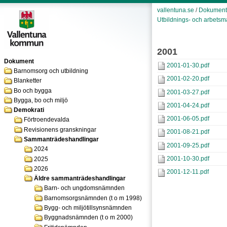
vallentuna.se
/
Dokument
Utbildnings- och arbets
2001
Dokument
2001-01-30.pdf
Barnomsorg och utbildning
2001-02-20.pdf
Blanketter
Bo och bygga
2001-03-27.pdf
Bygga, bo och miljö
2001-04-24.pdf
Demokrati
2001-06-05.pdf
Förtroendevalda
Revisionens granskningar
2001-08-21.pdf
Sammanträdeshandlingar
2001-09-25.pdf
2024
2001-10-30.pdf
2025
2026
2001-12-11.pdf
Äldre sammanträdeshandlingar
Barn- och ungdomsnämnden
Barnomsorgsnämnden (t o m 1998)
Bygg- och miljötillsynsnämnden
Byggnadsnämnden (t o m 2000)