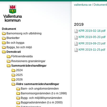
vallentuna.se
/
Dokument
2019
Dokument
KPR 2019-02-18.pdf
Barnomsorg och utbildning
KPR 2019-05-20.pdf
Blanketter
Bo och bygga
KPR 2019-09-23.pdf
Bygga, bo och miljö
KPR 2019-11-25.pdf
Demokrati
Förtroendevalda
Revisionens granskningar
Sammanträdeshandlingar
2024
2025
2026
Äldre sammanträdeshandlingar
Barn- och ungdomsnämnden
Barnomsorgsnämnden (t o m 1998)
Bygg- och miljötillsynsnämnden
Byggnadsnämnden (t o m 2000)