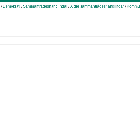
/
Demokrati
/
Sammanträdeshandlingar
/
Äldre sammanträdeshandlingar
/
Kommun