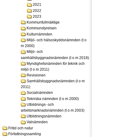
2021
2022
2023
Kommunfullmäktige
Kommunstyrelsen
Kulturnämnden
Miljö- och hälsoskyddsnämnden (t o
m 2000)
Miljö- och
samhällsbyggnadsnämnden (t o m 2018)
Myndighetsnämnden för teknik och
miljö (t o m 2011)
Revisionen
Samhällsbyggnadsnämnden (t o m
2011)
Socialnämnden
Tekniska nämnden (t o m 2000)
Utbildnings- och
arbetsmarknadsnämnden (t o m 2003)
Utbildningsnämnden
Valnämnden
Fritid och natur
Författningssamling