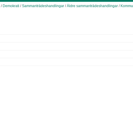
/
Demokrati
/
Sammanträdeshandlingar
/
Äldre sammanträdeshandlingar
/
Kommun