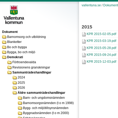
vallentuna.se
/
Dokument
2015
Dokument
KPR 2015-02-05.pdf
Barnomsorg och utbildning
KPR 2015-03-19.pdf
Blanketter
Bo och bygga
KPR 2015-05-28.pdf
Bygga, bo och miljö
KPR 2015-09-24.pdf
Demokrati
KPR 2015-12-03.pdf
Förtroendevalda
Revisionens granskningar
Sammanträdeshandlingar
2024
2025
2026
Äldre sammanträdeshandlingar
Barn- och ungdomsnämnden
Barnomsorgsnämnden (t o m 1998)
Bygg- och miljötillsynsnämnden
Byggnadsnämnden (t o m 2000)