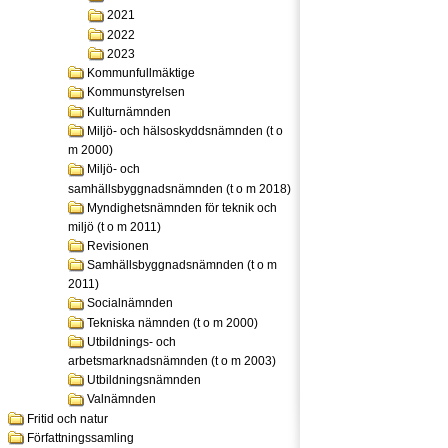
2021
2022
2023
Kommunfullmäktige
Kommunstyrelsen
Kulturnämnden
Miljö- och hälsoskyddsnämnden (t o
m 2000)
Miljö- och
samhällsbyggnadsnämnden (t o m 2018)
Myndighetsnämnden för teknik och
miljö (t o m 2011)
Revisionen
Samhällsbyggnadsnämnden (t o m
2011)
Socialnämnden
Tekniska nämnden (t o m 2000)
Utbildnings- och
arbetsmarknadsnämnden (t o m 2003)
Utbildningsnämnden
Valnämnden
Fritid och natur
Författningssamling