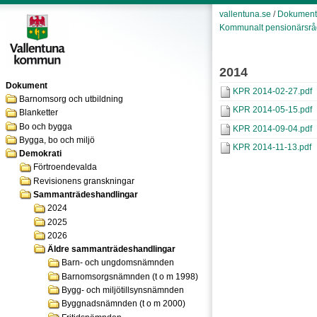
vallentuna.se
/
Dokument
Kommunalt pensionärsrå
2014
Dokument
KPR 2014-02-27.pdf
Barnomsorg och utbildning
KPR 2014-05-15.pdf
Blanketter
Bo och bygga
KPR 2014-09-04.pdf
Bygga, bo och miljö
KPR 2014-11-13.pdf
Demokrati
Förtroendevalda
Revisionens granskningar
Sammanträdeshandlingar
2024
2025
2026
Äldre sammanträdeshandlingar
Barn- och ungdomsnämnden
Barnomsorgsnämnden (t o m 1998)
Bygg- och miljötillsynsnämnden
Byggnadsnämnden (t o m 2000)