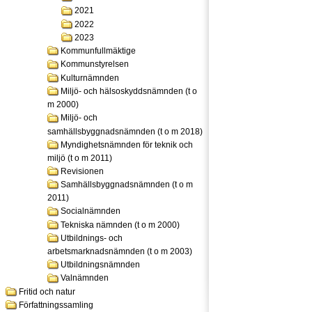
2021
2022
2023
Kommunfullmäktige
Kommunstyrelsen
Kulturnämnden
Miljö- och hälsoskyddsnämnden (t o
m 2000)
Miljö- och
samhällsbyggnadsnämnden (t o m 2018)
Myndighetsnämnden för teknik och
miljö (t o m 2011)
Revisionen
Samhällsbyggnadsnämnden (t o m
2011)
Socialnämnden
Tekniska nämnden (t o m 2000)
Utbildnings- och
arbetsmarknadsnämnden (t o m 2003)
Utbildningsnämnden
Valnämnden
Fritid och natur
Författningssamling