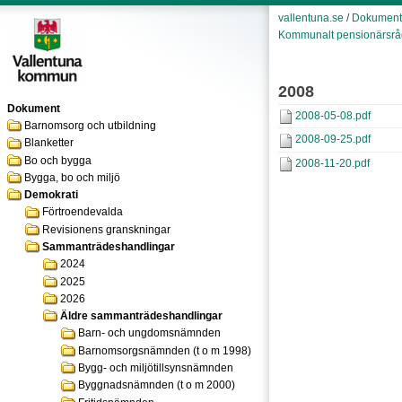
vallentuna.se
/
Dokument
Kommunalt pensionärsrå
2008
Dokument
2008-05-08.pdf
Barnomsorg och utbildning
2008-09-25.pdf
Blanketter
Bo och bygga
2008-11-20.pdf
Bygga, bo och miljö
Demokrati
Förtroendevalda
Revisionens granskningar
Sammanträdeshandlingar
2024
2025
2026
Äldre sammanträdeshandlingar
Barn- och ungdomsnämnden
Barnomsorgsnämnden (t o m 1998)
Bygg- och miljötillsynsnämnden
Byggnadsnämnden (t o m 2000)