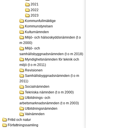
2021
2022
2023
Kommunfullmäktige
Kommunstyrelsen
Kulturnämnden
Miljö- och hälsoskyddsnämnden (t o
m 2000)
Miljö- och
samhällsbyggnadsnämnden (t o m 2018)
Myndighetsnämnden för teknik och
miljö (t o m 2011)
Revisionen
Samhällsbyggnadsnämnden (t o m
2011)
Socialnämnden
Tekniska nämnden (t o m 2000)
Utbildnings- och
arbetsmarknadsnämnden (t o m 2003)
Utbildningsnämnden
Valnämnden
Fritid och natur
Författningssamling