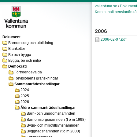
vallentuna.se
/
Dokument
Kommunalt pensionärsrå
2006
Dokument
2006-02-07.pdf
Barnomsorg och utbildning
Blanketter
Bo och bygga
Bygga, bo och miljö
Demokrati
Förtroendevalda
Revisionens granskningar
Sammanträdeshandlingar
2024
2025
2026
Äldre sammanträdeshandlingar
Barn- och ungdomsnämnden
Barnomsorgsnämnden (t o m 1998)
Bygg- och miljötillsynsnämnden
Byggnadsnämnden (t o m 2000)