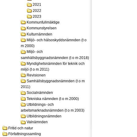
2021
2022
2023
Kommunfullmäktige
Kommunstyrelsen
Kulturnämnden
Miljö- och hälsoskyddsnämnden (t o
m 2000)
Miljö- och
samhällsbyggnadsnämnden (t o m 2018)
Myndighetsnämnden för teknik och
miljö (t o m 2011)
Revisionen
Samhällsbyggnadsnämnden (t o m
2011)
Socialnämnden
Tekniska nämnden (t o m 2000)
Utbildnings- och
arbetsmarknadsnämnden (t o m 2003)
Utbildningsnämnden
Valnämnden
Fritid och natur
Författningssamling