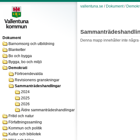
vallentuna.se
/
Dokument
/
Demokra
Sammanträdeshandlin
Dokument
Denna mapp innehåller inte några do
Barnomsorg och utbildning
Blanketter
Bo och bygga
Bygga, bo och miljö
Demokrati
Förtroendevalda
Revisionens granskningar
Sammanträdeshandlingar
2024
2025
2026
Äldre sammanträdeshandlingar
Fritid och natur
Författningssamling
Kommun och politik
Kultur och bibliotek