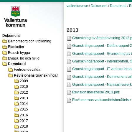
vallentuna.se
/
Dokument
/
Demokrati
/
R
2013
Dokument
Granskning av årsredovisning 2013.p
Barnomsorg och utbildning
Granskningsrapport - Delårsrapport 
Blanketter
Bo och bygga
Granskningsrapport - Granskning av 
Bygga, bo och miljö
Granskningsrapport - internkontroll, til
Demokrati
Granskningsrapport - IT-verksamhete
Förtroendevalda
Revisionens granskningar
Granskningsrapport - Kommunens arb
2009
Granskningsrapport - Näringslivsver
2010
Revisionsberättelse 2013.pdf
2012
2013
Revisorernas verksamhetsberättelse
2014
2015
2016
2017
2018