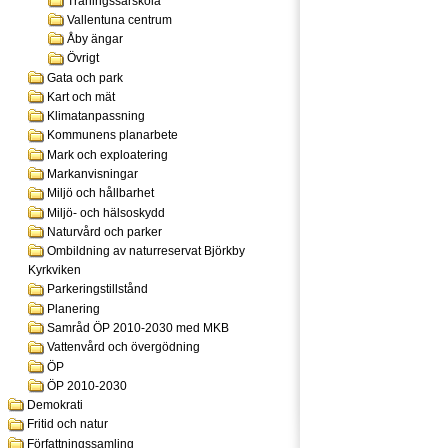
Träningssärskola
Vallentuna centrum
Åby ängar
Övrigt
Gata och park
Kart och mät
Klimatanpassning
Kommunens planarbete
Mark och exploatering
Markanvisningar
Miljö och hållbarhet
Miljö- och hälsoskydd
Naturvård och parker
Ombildning av naturreservat Björkby
Kyrkviken
Parkeringstillstånd
Planering
Samråd ÖP 2010-2030 med MKB
Vattenvård och övergödning
ÖP
ÖP 2010-2030
Demokrati
Fritid och natur
Författningssamling