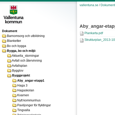
vallentuna.se
/
Dokument
Aby_angar-etap
Dokument
Plankarta.pdf
Barnomsorg och utbildning
Strukturplan_2013-10
Blanketter
Bo och bygga
Bygga, bo och miljö
Aktuella_storningar
Avfall och återvinning
Avfallsplan
Bygglov
Byggprojekt
Aby_angar-etapp1
Haga 3
Hagaskolan
Kvarnen
Nytt kommunhus
Paviljonger för flyktingar
Tingvalla