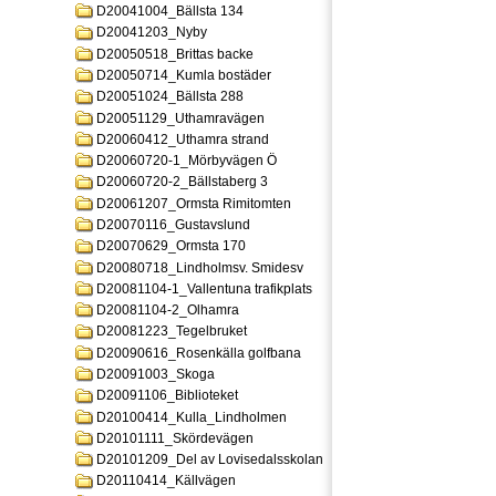
D20041004_Bällsta 134
D20041203_Nyby
D20050518_Brittas backe
D20050714_Kumla bostäder
D20051024_Bällsta 288
D20051129_Uthamravägen
D20060412_Uthamra strand
D20060720-1_Mörbyvägen Ö
D20060720-2_Bällstaberg 3
D20061207_Ormsta Rimitomten
D20070116_Gustavslund
D20070629_Ormsta 170
D20080718_Lindholmsv. Smidesv
D20081104-1_Vallentuna trafikplats
D20081104-2_Olhamra
D20081223_Tegelbruket
D20090616_Rosenkälla golfbana
D20091003_Skoga
D20091106_Biblioteket
D20100414_Kulla_Lindholmen
D20101111_Skördevägen
D20101209_Del av Lovisedalsskolan
D20110414_Källvägen