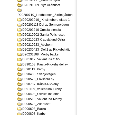
D20190717_Gardesvagen
D20191009_Nya Alléhuset
D20200710_Lindholmen_Strömgården
D20201010_ Kristineberg etapp 1
D20201113 Del av Sormenvägen
D20201210 Ormsta-stensta
D20210602 Gamla Polishuset
D20210623 Kragstalund Östra
D20210623_Åbyholm
D20230423_Del 2 av Rickebyhöjd
D20231108_Mörby backe
D881012_Vallentuna C NV
D890103_Kårsta-Rickeby del av
D890119_Karby
D890405_Svedjevägen
D890523_Lövsättra by
D890707_Kårsta-Rickeby
D891109_Vallentuna-Ekeby
D900403_Okvista ind.omr
D900510_Vallentuna-Mörby
D900523_Allehuset
D900608_Backa
D900808_Karby