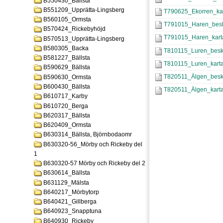
B550430_Bällsta
B551209_Upprätta-Lingsberg
T790625_Ekorren_kar
B560105_Ormsta
T791015_Haren_beskr
B570424_Rickebyhöjd
T791015_Haren_karta
B570513_Upprätta-Lingsberg
B580305_Backa
T810115_Luren_beskr
B581227_Bällsta
T810115_Luren_karta
B590629_Bällsta
T820511_Älgen_beskr
B590630_Ormsta
B600430_Bällsta
T820511_Älgen_karta
B610717_Karby
B610720_Berga
B620317_Bällsta
B620409_Ormsta
B630314_Bällsta, Björnbodaomr
B630320-56_Mörby och Rickeby del
1
B630320-57 Mörby och Rickeby del 2
B630614_Bällsta
B631129_Mälsta
B640217_Mörbytorp
B640421_Gillberga
B640923_Snapptuna
B640930_Rickeby