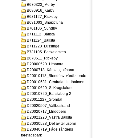
B670323_Mörby
B680916_Karby
B681127_Rickeby
B691003_Snapptuna
B701106_Sundby
B711112_Bällsta
B711124_Bällsta
B711223_Lussinge
B731105_Backatomten
B870511_Rickeby
D20000520_Uthamra
D2000718_Kårsta, golfbana
D20010118_Stendösv. vårdboende
D20010531_Centrala Lindholmen
D20010620_S. Kragstalund
D20010720_Bällstaberg 2
D20011227_Gröndal
D20020507_Vallbostrand
D20020717_LIndöberg
D20021220_Västra Bällsta
D20030528_Del av tellusomr
D20040719_Fågelsångens
företagspark