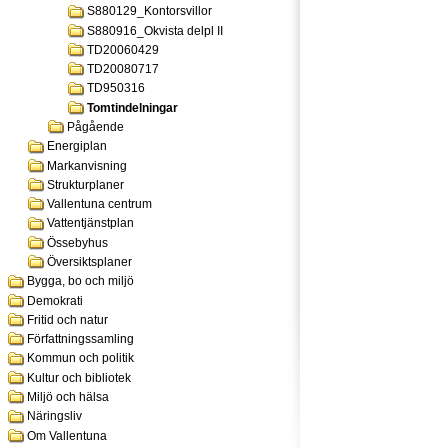
S880129_Kontorsvillor
S880916_Okvista delpl II
TD20060429
TD20080717
TD950316
Tomtindelningar
Pågående
Energiplan
Markanvisning
Strukturplaner
Vallentuna centrum
Vattentjänstplan
Össebyhus
Översiktsplaner
Bygga, bo och miljö
Demokrati
Fritid och natur
Författningssamling
Kommun och politik
Kultur och bibliotek
Miljö och hälsa
Näringsliv
Om Vallentuna