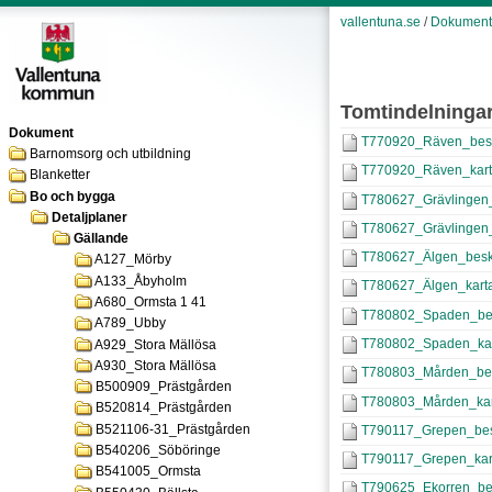
vallentuna.se
/
Dokument
Tomtindelninga
Dokument
T770920_Räven_besk
Barnomsorg och utbildning
T770920_Räven_kart
Blanketter
Bo och bygga
T780627_Grävlingen_
Detaljplaner
T780627_Grävlingen_
Gällande
T780627_Älgen_beskr
A127_Mörby
A133_Åbyholm
T780627_Älgen_karta
A680_Ormsta 1 41
T780802_Spaden_bes
A789_Ubby
T780802_Spaden_kar
A929_Stora Mällösa
A930_Stora Mällösa
T780803_Mården_bes
B500909_Prästgården
T780803_Mården_kar
B520814_Prästgården
B521106-31_Prästgården
T790117_Grepen_besk
B540206_Söböringe
T790117_Grepen_kart
B541005_Ormsta
T790625_Ekorren_bes