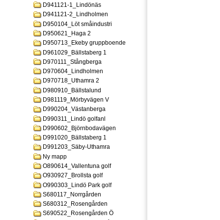
D941121-1_Lindönäs
D941121-2_Lindholmen
D950104_Löt småindustri
D950621_Haga 2
D950713_Ekeby gruppboende
D961029_Bällstaberg 1
D970111_Stångberga
D970604_Lindholmen
D970718_Uthamra 2
D980910_Bällstalund
D981119_Mörbyvägen V
D990204_Västanberga
D990311_Lindö golfanl
D990602_Björnbodavägen
D991020_Bällstaberg 1
D991203_Säby-Uthamra
Ny mapp
O890614_Vallentuna golf
O930927_Brollsta golf
O990303_Lindö Park golf
S680117_Norrgården
S680312_Rosengården
S690522_Rosengården Ö