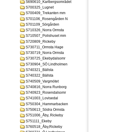
S690610_Karlbergsområdet
S700325_Lugnet
S700409_Trekanten mm
S701106_Rosengården N
S701109_Sörgården
S710326_Norra Ormsta
S710507_Polishuset mm
S720809_Rickeby
S730711_Ormsta Hage
S730719_Norra Ormsta
S730725_Ekebydalsomr
S730904_SÖ Lindholmen
S740321_Bällsta
S740322_Bällsta
S740509_Vargmötet
S740816_Norra Runborg
S740923_Rosendalsomr
S741003_Lovisedal
S750304_Hammarbacken
S750613_Södra Ormsta
S751006_Åby, Rickeby
S751111_Ekeby
S760518_Åby,Rickeby