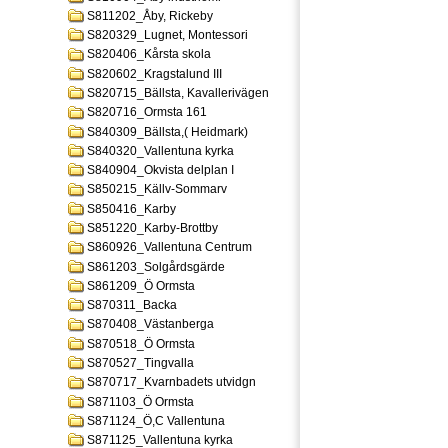
S811202_Åby, Rickeby
S820329_Lugnet, Montessori
S820406_Kårsta skola
S820602_Kragstalund III
S820715_Bällsta, Kavallerivägen
S820716_Ormsta 161
S840309_Bällsta,( Heidmark)
S840320_Vallentuna kyrka
S840904_Okvista delplan I
S850215_Källv-Sommarv
S850416_Karby
S851220_Karby-Brottby
S860926_Vallentuna Centrum
S861203_Solgårdsgärde
S861209_Ö Ormsta
S870311_Backa
S870408_Västanberga
S870518_Ö Ormsta
S870527_Tingvalla
S870717_Kvarnbadets utvidgn
S871103_Ö Ormsta
S871124_Ö,C Vallentuna
S871125_Vallentuna kyrka