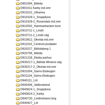
D901004_Bällsta
D901011 Karby ind.omr
D910222_Uthamra
D910329-1_Snapptuna
D910329-2_Rosendals ind.omr
D910502_Hammarbacken bost
D910711-1_Lindö
D910711-2_Lindö väg
D910812_Okvista ind.omr
D911010_Centrum,bostäder
D920227_Bällstaberg 1
D920706_Mälsta
D921228_Ekeby parhus
D930217-1_Bällsta Wirsens väg
D930217-2_Okvista ind.omr
D931004_Garns-Ekskogen
D931104_Garns-Ekskogen
D940111_Löt
D940406_Vallbostrand
D940624-1_Snapptuna
D940624-2_Karby
D940720_Lindholmens torg
D940927_Löt