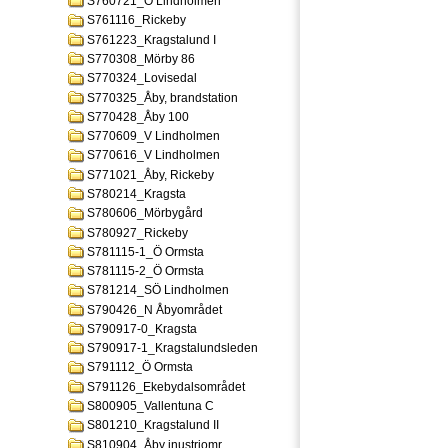
S760721_Ö Lindholmen
S761116_Rickeby
S761223_Kragstalund I
S770308_Mörby 86
S770324_Lovisedal
S770325_Åby, brandstation
S770428_Åby 100
S770609_V Lindholmen
S770616_V Lindholmen
S771021_Åby, Rickeby
S780214_Kragsta
S780606_Mörbygård
S780927_Rickeby
S781115-1_Ö Ormsta
S781115-2_Ö Ormsta
S781214_SÖ Lindholmen
S790426_N Åbyområdet
S790917-0_Kragsta
S790917-1_Kragstalundsleden
S791112_Ö Ormsta
S791126_Ekebydalsområdet
S800905_Vallentuna C
S801210_Kragstalund II
S810904_Åby inustriomr