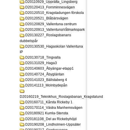
D20110929_Upprätta_Lingsberg
D20120413_Fornminnesvägen
D20120510_Kragstadungen förskola
D20120521_Blåbärsvägen
D20120829_Vallentuna centrum
D20120913_VallentunaVåtmarkspark
D20130227_Roslagsbanans
dubbelspår
D20130530_Hagaskolan Vallentuna
IP
D20130718_Tingvalla
D20131029_Haga3
D20140603_Åbyängar-etapp1
D20140724_Åbygläntan
D20141023_Bällstaberg 4
D20141113_Molnbydepån
D20160219_Teknikhus_Roslagsbanan_Kragstalund
D20160711_Kårsta Rickeby 1
D20170114_Västra Manhemsvägen
D20180921 Kumla-Stensta
D20181108_Del av Rickebyhöjd
D20190208_Lindholmen-Uppsäter