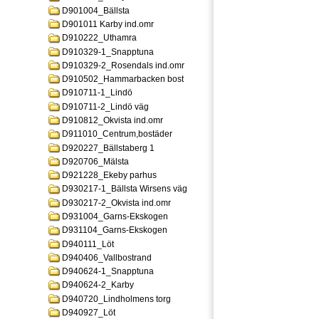
D901004_Bällsta
D901011 Karby ind.omr
D910222_Uthamra
D910329-1_Snapptuna
D910329-2_Rosendals ind.omr
D910502_Hammarbacken bost
D910711-1_Lindö
D910711-2_Lindö väg
D910812_Okvista ind.omr
D911010_Centrum,bostäder
D920227_Bällstaberg 1
D920706_Mälsta
D921228_Ekeby parhus
D930217-1_Bällsta Wirsens väg
D930217-2_Okvista ind.omr
D931004_Garns-Ekskogen
D931104_Garns-Ekskogen
D940111_Löt
D940406_Vallbostrand
D940624-1_Snapptuna
D940624-2_Karby
D940720_Lindholmens torg
D940927_Löt