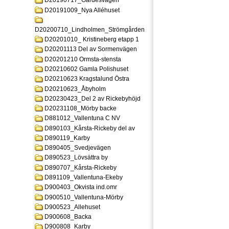
D20190717_Gardesvagen
D20191009_Nya Alléhuset
D20200710_Lindholmen_Strömgården
D20201010_ Kristineberg etapp 1
D20201113 Del av Sormenvägen
D20201210 Ormsta-stensta
D20210602 Gamla Polishuset
D20210623 Kragstalund Östra
D20210623_Åbyholm
D20230423_Del 2 av Rickebyhöjd
D20231108_Mörby backe
D881012_Vallentuna C NV
D890103_Kårsta-Rickeby del av
D890119_Karby
D890405_Svedjevägen
D890523_Lövsättra by
D890707_Kårsta-Rickeby
D891109_Vallentuna-Ekeby
D900403_Okvista ind.omr
D900510_Vallentuna-Mörby
D900523_Allehuset
D900608_Backa
D900808_Karby