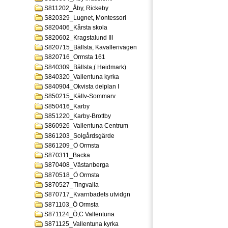
S811202_Åby, Rickeby
S820329_Lugnet, Montessori
S820406_Kårsta skola
S820602_Kragstalund III
S820715_Bällsta, Kavallerivägen
S820716_Ormsta 161
S840309_Bällsta,( Heidmark)
S840320_Vallentuna kyrka
S840904_Okvista delplan I
S850215_Källv-Sommarv
S850416_Karby
S851220_Karby-Brottby
S860926_Vallentuna Centrum
S861203_Solgårdsgärde
S861209_Ö Ormsta
S870311_Backa
S870408_Västanberga
S870518_Ö Ormsta
S870527_Tingvalla
S870717_Kvarnbadets utvidgn
S871103_Ö Ormsta
S871124_Ö,C Vallentuna
S871125_Vallentuna kyrka