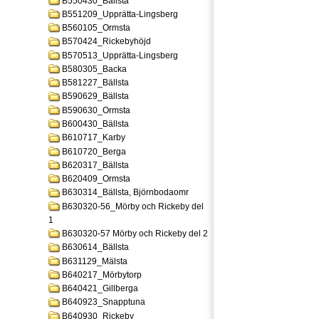
B550430_Bällsta
B551209_Upprätta-Lingsberg
B560105_Ormsta
B570424_Rickebyhöjd
B570513_Upprätta-Lingsberg
B580305_Backa
B581227_Bällsta
B590629_Bällsta
B590630_Ormsta
B600430_Bällsta
B610717_Karby
B610720_Berga
B620317_Bällsta
B620409_Ormsta
B630314_Bällsta, Björnbodaomr
B630320-56_Mörby och Rickeby del
1
B630320-57 Mörby och Rickeby del 2
B630614_Bällsta
B631129_Mälsta
B640217_Mörbytorp
B640421_Gillberga
B640923_Snapptuna
B640930_Rickeby