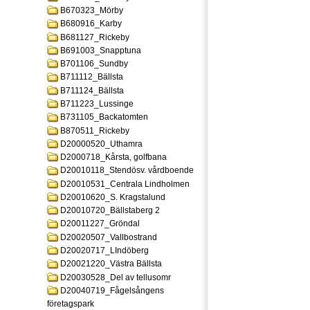
B670323_Mörby
B680916_Karby
B681127_Rickeby
B691003_Snapptuna
B701106_Sundby
B711112_Bällsta
B711124_Bällsta
B711223_Lussinge
B731105_Backatomten
B870511_Rickeby
D20000520_Uthamra
D2000718_Kårsta, golfbana
D20010118_Stendösv. vårdboende
D20010531_Centrala Lindholmen
D20010620_S. Kragstalund
D20010720_Bällstaberg 2
D20011227_Gröndal
D20020507_Vallbostrand
D20020717_LIndöberg
D20021220_Västra Bällsta
D20030528_Del av tellusomr
D20040719_Fågelsångens
företagspark