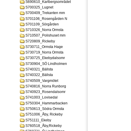
S690610_Karlbergsområdet
S700325_Lugnet
S700409_Trekanten mm
S701106_Rosengården N
S701109_Sörgården
S710326_Norra Ormsta
S710507_Polishuset mm
S720809_Rickeby
S730711_Ormsta Hage
S730719_Norra Ormsta
S730725_Ekebydalsomr
S730904_SÖ Lindholmen
S740321_Bällsta
S740322_Bällsta
S740509_Vargmötet
S740816_Norra Runborg
S740923_Rosendalsomr
S741003_Lovisedal
S750304_Hammarbacken
S750613_Södra Ormsta
S751006_Åby, Rickeby
S751111_Ekeby
S760518_Åby,Rickeby