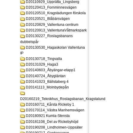
D20110929_Upprätta_Lingsberg
D20120413_Fornminnesvägen
D20120510_Kragstadungen förskola
D20120521_Blåbärsvägen
D20120829_Vallentuna centrum
D20120913_VallentunaVåtmarkspark
D20130227_Roslagsbanans
dubbelspår
D20130530_Hagaskolan Vallentuna
IP
D20130718_Tingvalla
D20131029_Haga3
D20140603_Åbyängar-etapp1
D20140724_Åbygläntan
D20141023_Bällstaberg 4
D20141113_Molnbydepån
D20160219_Teknikhus_Roslagsbanan_Kragstalund
D20160711_Kårsta Rickeby 1
D20170114_Västra Manhemsvägen
D20180921 Kumla-Stensta
D20181108_Del av Rickebyhöjd
D20190208_Lindholmen-Uppsäter