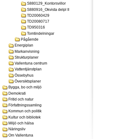
S880129_Kontorsvillor
S880916_Okvista delpl II
TD20060429
TD20080717
TD950316
Tomtindelningar
Pågående
Energiplan
Markanvisning
Strukturplaner
Vallentuna centrum
Vattentjänstplan
Össebyhus
Översiktsplaner
Bygga, bo och miljö
Demokrati
Fritid och natur
Författningssamling
Kommun och politik
Kultur och bibliotek
Miljö och hälsa
Näringsliv
Om Vallentuna