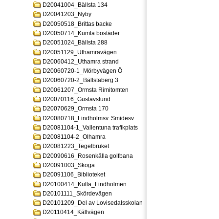
D20041004_Bällsta 134
D20041203_Nyby
D20050518_Brittas backe
D20050714_Kumla bostäder
D20051024_Bällsta 288
D20051129_Uthamravägen
D20060412_Uthamra strand
D20060720-1_Mörbyvägen Ö
D20060720-2_Bällstaberg 3
D20061207_Ormsta Rimitomten
D20070116_Gustavslund
D20070629_Ormsta 170
D20080718_Lindholmsv. Smidesv
D20081104-1_Vallentuna trafikplats
D20081104-2_Olhamra
D20081223_Tegelbruket
D20090616_Rosenkälla golfbana
D20091003_Skoga
D20091106_Biblioteket
D20100414_Kulla_Lindholmen
D20101111_Skördevägen
D20101209_Del av Lovisedalsskolan
D20110414_Källvägen