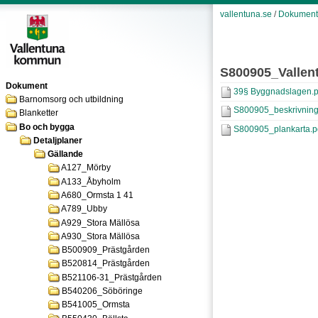
vallentuna.se
/
Dokument
S800905_Vallen
Dokument
39§ Byggnadslagen.p
Barnomsorg och utbildning
S800905_beskrivning
Blanketter
Bo och bygga
S800905_plankarta.p
Detaljplaner
Gällande
A127_Mörby
A133_Åbyholm
A680_Ormsta 1 41
A789_Ubby
A929_Stora Mällösa
A930_Stora Mällösa
B500909_Prästgården
B520814_Prästgården
B521106-31_Prästgården
B540206_Söböringe
B541005_Ormsta