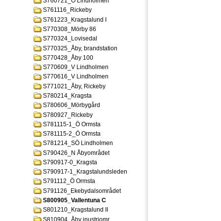
S760721_Ö Lindholmen
S761116_Rickeby
S761223_Kragstalund I
S770308_Mörby 86
S770324_Lovisedal
S770325_Åby, brandstation
S770428_Åby 100
S770609_V Lindholmen
S770616_V Lindholmen
S771021_Åby, Rickeby
S780214_Kragsta
S780606_Mörbygård
S780927_Rickeby
S781115-1_Ö Ormsta
S781115-2_Ö Ormsta
S781214_SÖ Lindholmen
S790426_N Åbyområdet
S790917-0_Kragsta
S790917-1_Kragstalundsleden
S791112_Ö Ormsta
S791126_Ekebydalsområdet
S800905_Vallentuna C
S801210_Kragstalund II
S810904_Åby inustriomr