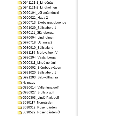
D941121-1_Lindönäs
D941121-2_Lindholmen
D950104_Löt småindustri
D950621_Haga 2
D950713_Ekeby gruppboende
D961029_Bällstaberg 1
D970111_Stångberga
D970604_Lindholmen
D970718_Uthamra 2
D980910_Bällstalund
D981119_Mörbyvägen V
D990204_Västanberga
D990311_Lindö golfanl
D990602_Björnbodavägen
D991020_Bällstaberg 1
D991203_Säby-Uthamra
Ny mapp
O890614_Vallentuna golf
O930927_Brollsta golf
O990303_Lindö Park golf
S680117_Norrgården
S680312_Rosengården
S690522_Rosengården Ö