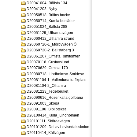
D20041004_Bällsta 134
D20041203_Nyby
D20050518_Brittas backe
D20050714_Kumla bostäder
D20051024_Bällsta 288
D20051129_Uthamravägen
D20060412_Uthamra strand
D20060720-1_Mörbyvägen Ö
D20060720-2_Bällstaberg 3
D20061207_Ormsta Rimitomten
D20070116_Gustavslund
D20070629_Ormsta 170
D20080718_Lindholmsv. Smidesv
D20081104-1_Vallentuna trafikplats
D20081104-2_Olhamra
D20081223_Tegelbruket
D20090616_Rosenkälla golfbana
D20091003_Skoga
D20091106_Biblioteket
D20100414_Kulla_Lindholmen
D20101111_Skördevägen
D20101209_Del av Lovisedalsskolan
D20110414_Källvägen