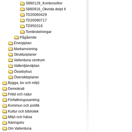
S880129_Kontorsvillor
S880916_Okvista delpl II
TD20060429
TD20080717
TD950316
Tomtindelningar
Pågående
Energiplan
Markanvisning
Strukturplaner
Vallentuna centrum
Vattentjänstplan
Össebyhus
Översiktsplaner
Bygga, bo och miljö
Demokrati
Fritid och natur
Författningssamling
Kommun och politik
Kultur och bibliotek
Miljö och hälsa
Näringsliv
Om Vallentuna