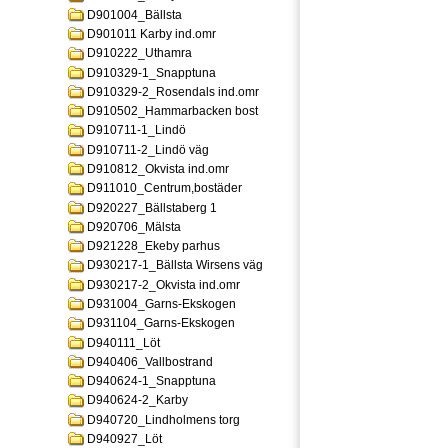
D901004_Bällsta
D901011 Karby ind.omr
D910222_Uthamra
D910329-1_Snapptuna
D910329-2_Rosendals ind.omr
D910502_Hammarbacken bost
D910711-1_Lindö
D910711-2_Lindö väg
D910812_Okvista ind.omr
D911010_Centrum,bostäder
D920227_Bällstaberg 1
D920706_Mälsta
D921228_Ekeby parhus
D930217-1_Bällsta Wirsens väg
D930217-2_Okvista ind.omr
D931004_Garns-Ekskogen
D931104_Garns-Ekskogen
D940111_Löt
D940406_Vallbostrand
D940624-1_Snapptuna
D940624-2_Karby
D940720_Lindholmens torg
D940927_Löt