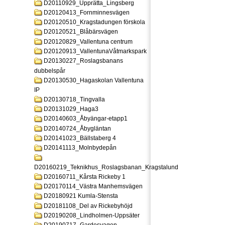
D20110929_Upprätta_Lingsberg
D20120413_Fornminnesvägen
D20120510_Kragstadungen förskola
D20120521_Blåbärsvägen
D20120829_Vallentuna centrum
D20120913_VallentunaVåtmarkspark
D20130227_Roslagsbanans
dubbelspår
D20130530_Hagaskolan Vallentuna
IP
D20130718_Tingvalla
D20131029_Haga3
D20140603_Åbyängar-etapp1
D20140724_Åbygläntan
D20141023_Bällstaberg 4
D20141113_Molnbydepån
D20160219_Teknikhus_Roslagsbanan_Kragstalund
D20160711_Kårsta Rickeby 1
D20170114_Västra Manhemsvägen
D20180921 Kumla-Stensta
D20181108_Del av Rickebyhöjd
D20190208_Lindholmen-Uppsäter