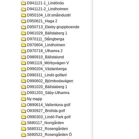
D941121-1_Lindönäs
D941121-2_Lindholmen
D950104_Löt småindustri
D950621_Haga 2
D950713_Ekeby gruppboende
D961029_Bällstaberg 1
D970111_Stångberga
D970604_Lindholmen
D970718_Uthamra 2
D980910_Bällstalund
D981119_Mörbyvägen V
D990204_Västanberga
D990311_Lindö golfanl
D990602_Björnbodavägen
D991020_Bällstaberg 1
D991203_Säby-Uthamra
Ny mapp
O890614_Vallentuna golf
O930927_Brollsta golf
O990303_Lindö Park golf
S680117_Norrgården
S680312_Rosengården
S690522_Rosengården Ö