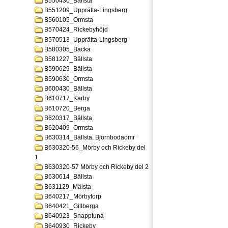
B550430_Bällsta
B551209_Upprätta-Lingsberg
B560105_Ormsta
B570424_Rickebyhöjd
B570513_Upprätta-Lingsberg
B580305_Backa
B581227_Bällsta
B590629_Bällsta
B590630_Ormsta
B600430_Bällsta
B610717_Karby
B610720_Berga
B620317_Bällsta
B620409_Ormsta
B630314_Bällsta, Björnbodaomr
B630320-56_Mörby och Rickeby del
1
B630320-57 Mörby och Rickeby del 2
B630614_Bällsta
B631129_Mälsta
B640217_Mörbytorp
B640421_Gillberga
B640923_Snapptuna
B640930_Rickeby