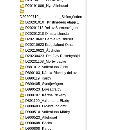
D20190717_Gardesvagen
D20191009_Nya Alléhuset
D20200710_Lindholmen_Strömgården
D20201010_ Kristineberg etapp 1
D20201113 Del av Sormenvägen
D20201210 Ormsta-stensta
D20210602 Gamla Polishuset
D20210623 Kragstalund Östra
D20210623_Åbyholm
D20230423_Del 2 av Rickebyhöjd
D20231108_Mörby backe
D881012_Vallentuna C NV
D890103_Kårsta-Rickeby del av
D890119_Karby
D890405_Svedjevägen
D890523_Lövsättra by
D890707_Kårsta-Rickeby
D891109_Vallentuna-Ekeby
D900403_Okvista ind.omr
D900510_Vallentuna-Mörby
D900523_Allehuset
D900608_Backa
D900808_Karby