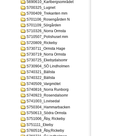
S690610_Karlbergsområdet
S700325_Lugnet
S700409_Trekanten mm
S701106_Rosengården N
S701109_Sörgården
S710326_Norra Ormsta
S710507_Polishuset mm
S720809_Rickeby
S730711_Ormsta Hage
S730719_Norra Ormsta
S730725_Ekebydalsomr
S730904_SÖ Lindholmen
S740321_Bällsta
S740322_Bällsta
S740509_Vargmötet
S740816_Norra Runborg
S740923_Rosendalsomr
S741003_Lovisedal
S750304_Hammarbacken
S750613_Södra Ormsta
S751006_Åby, Rickeby
S751111_Ekeby
S760518_Åby,Rickeby