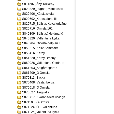
S811202_Åby, Rickeby
S820329_Lugnet, Montessori
S820406_Kårsta skola
S820602_Kragstalund III
S820715_Bällsta, Kavallerivägen
S820716_Ormsta 161
S840309_Bällsta,( Heidmark)
S840320_Vallentuna kyrka
S840904_Okvista delplan I
S850215_Källv-Sommarv
S850416_Karby
S851220_Karby-Brottby
S860926_Vallentuna Centrum
S861203_Solgårdsgärde
S861209_Ö Ormsta
S870311_Backa
S870408_Västanberga
S870518_Ö Ormsta
S870527_Tingvalla
S870717_Kvarnbadets utvidgn
S871103_Ö Ormsta
S871124_Ö,C Vallentuna
S871125_Vallentuna kyrka