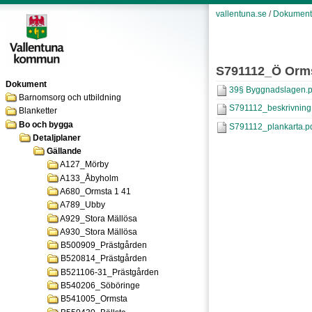
vallentuna.se
/
Dokument
S791112_Ö Orm
Dokument
39§ Byggnadslagen.p
Barnomsorg och utbildning
S791112_beskrivning
Blanketter
Bo och bygga
S791112_plankarta.p
Detaljplaner
Gällande
A127_Mörby
A133_Åbyholm
A680_Ormsta 1 41
A789_Ubby
A929_Stora Mällösa
A930_Stora Mällösa
B500909_Prästgården
B520814_Prästgården
B521106-31_Prästgården
B540206_Söböringe
B541005_Ormsta