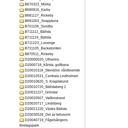
B670323_Mörby
B680916_Karby
B681127_Rickeby
B691003_Snapptuna
B701106_Sundby
B711112_Bällsta
B711124_Bällsta
B711223_Lussinge
B731105_Backatomten
B870511_Rickeby
D20000520_Uthamra
D2000718_Kårsta, golfbana
D20010118_Stendösv. vårdboende
D20010531_Centrala Lindholmen
D20010620_S. Kragstalund
D20010720_Bällstaberg 2
D20011227_Gröndal
D20020507_Vallbostrand
D20020717_LIndöberg
D20021220_Västra Bällsta
D20030528_Del av tellusomr
D20040719_Fågelsångens
företagspark