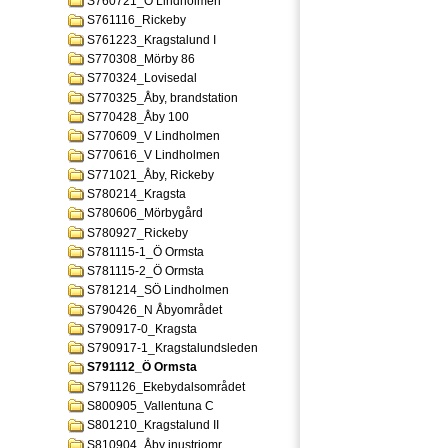
S760721_Ö Lindholmen
S761116_Rickeby
S761223_Kragstalund I
S770308_Mörby 86
S770324_Lovisedal
S770325_Åby, brandstation
S770428_Åby 100
S770609_V Lindholmen
S770616_V Lindholmen
S771021_Åby, Rickeby
S780214_Kragsta
S780606_Mörbygård
S780927_Rickeby
S781115-1_Ö Ormsta
S781115-2_Ö Ormsta
S781214_SÖ Lindholmen
S790426_N Åbyområdet
S790917-0_Kragsta
S790917-1_Kragstalundsleden
S791112_Ö Ormsta
S791126_Ekebydalsområdet
S800905_Vallentuna C
S801210_Kragstalund II
S810904_Åby inustriomr