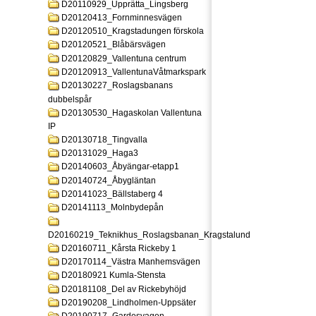
D20110929_Upprätta_Lingsberg
D20120413_Fornminnesvägen
D20120510_Kragstadungen förskola
D20120521_Blåbärsvägen
D20120829_Vallentuna centrum
D20120913_VallentunaVåtmarkspark
D20130227_Roslagsbanans
dubbelspår
D20130530_Hagaskolan Vallentuna
IP
D20130718_Tingvalla
D20131029_Haga3
D20140603_Åbyängar-etapp1
D20140724_Åbygläntan
D20141023_Bällstaberg 4
D20141113_Molnbydepån
D20160219_Teknikhus_Roslagsbanan_Kragstalund
D20160711_Kårsta Rickeby 1
D20170114_Västra Manhemsvägen
D20180921 Kumla-Stensta
D20181108_Del av Rickebyhöjd
D20190208_Lindholmen-Uppsäter