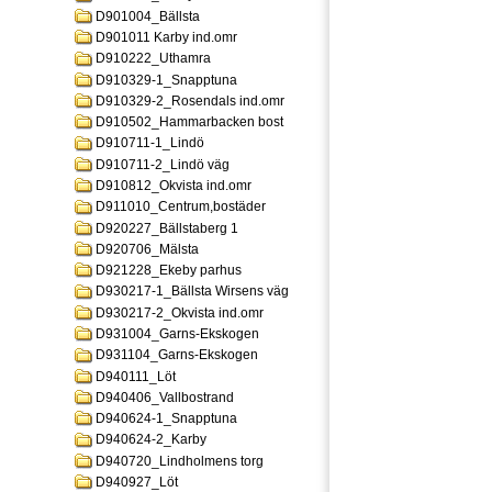
D901004_Bällsta
D901011 Karby ind.omr
D910222_Uthamra
D910329-1_Snapptuna
D910329-2_Rosendals ind.omr
D910502_Hammarbacken bost
D910711-1_Lindö
D910711-2_Lindö väg
D910812_Okvista ind.omr
D911010_Centrum,bostäder
D920227_Bällstaberg 1
D920706_Mälsta
D921228_Ekeby parhus
D930217-1_Bällsta Wirsens väg
D930217-2_Okvista ind.omr
D931004_Garns-Ekskogen
D931104_Garns-Ekskogen
D940111_Löt
D940406_Vallbostrand
D940624-1_Snapptuna
D940624-2_Karby
D940720_Lindholmens torg
D940927_Löt