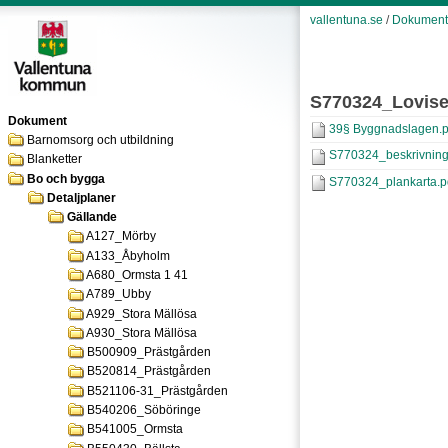
vallentuna.se
/
Dokument
S770324_Lovise
Dokument
39§ Byggnadslagen.p
Barnomsorg och utbildning
S770324_beskrivning
Blanketter
Bo och bygga
S770324_plankarta.p
Detaljplaner
Gällande
A127_Mörby
A133_Åbyholm
A680_Ormsta 1 41
A789_Ubby
A929_Stora Mällösa
A930_Stora Mällösa
B500909_Prästgården
B520814_Prästgården
B521106-31_Prästgården
B540206_Söböringe
B541005_Ormsta