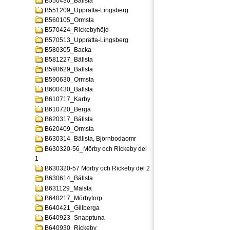
B550430_Bällsta
B551209_Upprätta-Lingsberg
B560105_Ormsta
B570424_Rickebyhöjd
B570513_Upprätta-Lingsberg
B580305_Backa
B581227_Bällsta
B590629_Bällsta
B590630_Ormsta
B600430_Bällsta
B610717_Karby
B610720_Berga
B620317_Bällsta
B620409_Ormsta
B630314_Bällsta, Björnbodaomr
B630320-56_Mörby och Rickeby del
1
B630320-57 Mörby och Rickeby del 2
B630614_Bällsta
B631129_Mälsta
B640217_Mörbytorp
B640421_Gillberga
B640923_Snapptuna
B640930_Rickeby