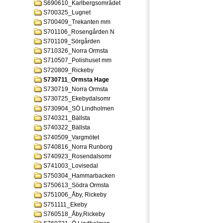
S690610_Karlbergsområdet
S700325_Lugnet
S700409_Trekanten mm
S701106_Rosengården N
S701109_Sörgården
S710326_Norra Ormsta
S710507_Polishuset mm
S720809_Rickeby
S730711_Ormsta Hage
S730719_Norra Ormsta
S730725_Ekebydalsomr
S730904_SÖ Lindholmen
S740321_Bällsta
S740322_Bällsta
S740509_Vargmötet
S740816_Norra Runborg
S740923_Rosendalsomr
S741003_Lovisedal
S750304_Hammarbacken
S750613_Södra Ormsta
S751006_Åby, Rickeby
S751111_Ekeby
S760518_Åby,Rickeby