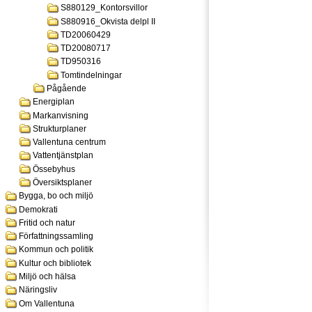
S880129_Kontorsvillor
S880916_Okvista delpl II
TD20060429
TD20080717
TD950316
Tomtindelningar
Pågående
Energiplan
Markanvisning
Strukturplaner
Vallentuna centrum
Vattentjänstplan
Össebyhus
Översiktsplaner
Bygga, bo och miljö
Demokrati
Fritid och natur
Författningssamling
Kommun och politik
Kultur och bibliotek
Miljö och hälsa
Näringsliv
Om Vallentuna