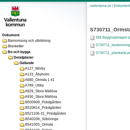
vallentuna.se
/
Dokument
S730711_Ormst
Dokument
39§ Byggnadslagen.p
Barnomsorg och utbildning
S730711_beskrivning
Blanketter
Bo och bygga
S730711_plankarta.p
Detaljplaner
Gällande
A127_Mörby
A133_Åbyholm
A680_Ormsta 1 41
A789_Ubby
A929_Stora Mällösa
A930_Stora Mällösa
B500909_Prästgården
B520814_Prästgården
B521106-31_Prästgården
B540206_Söböringe
B541005_Ormsta