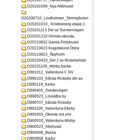
D20190717_Gardesvagen
D20191009_Nya Alléhuset
D20200710_Lindholmen_Strömgården
D20201010_ Kristineberg etapp 1
D20201113 Del av Sormenvägen
D20201210 Ormsta-stensta
D20210602 Gamla Polishuset
D20210623 Kragstalund Östra
D20210623_Åbyholm
D20230423_Del 2 av Rickebyhöjd
D20231108_Mörby backe
D881012_Vallentuna C NV
D890103_Kårsta-Rickeby del av
D890119_Karby
D890405_Svedjevägen
D890523_Lövsättra by
D890707_Kårsta-Rickeby
D891109_Vallentuna-Ekeby
D900403_Okvista ind.omr
D900510_Vallentuna-Mörby
D900523_Allehuset
D900608_Backa
D900808_Karby