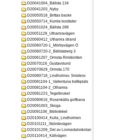
D20041004_Bällsta 134
D20041203_Nyby
D20050518_Brittas backe
D20050714_Kumla bostäder
D20051024_Bällsta 288
D20051129_Uthamravägen
D20060412_Uthamra strand
D20060720-1_Mörbyvägen Ö
D20060720-2_Bällstaberg 3
D20061207_Ormsta Rimitomten
D20070116_Gustavslund
D20070629_Ormsta 170
D20080718_Lindholmsv. Smidesv
D20081104-1_Vallentuna trafikplats
D20081104-2_Olhamra
D20081223_Tegelbruket
D20090616_Rosenkälla golfbana
D20091003_Skoga
D20091106_Biblioteket
D20100414_Kulla_Lindholmen
D20101111_Skördevägen
D20101209_Del av Lovisedalsskolan
D20110414_Källvägen