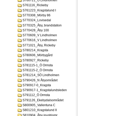
S760721_Ö Lindholmen
S761116_Rickeby
S761223_Kragstalund I
S770308_Mörby 86
S770324_Lovisedal
S770325_Åby, brandstation
S770428_Åby 100
S770609_V Lindholmen
S770616_V Lindholmen
S771021_Åby, Rickeby
S780214_Kragsta
S780606_Mörbygård
S780927_Rickeby
S781115-1_Ö Ormsta
S781115-2_Ö Ormsta
S781214_SÖ Lindholmen
S790426_N Åbyområdet
S790917-0_Kragsta
S790917-1_Kragstalundsleden
S791112_Ö Ormsta
S791126_Ekebydalsområdet
S800905_Vallentuna C
S801210_Kragstalund II
S810904_Åby inustriomr