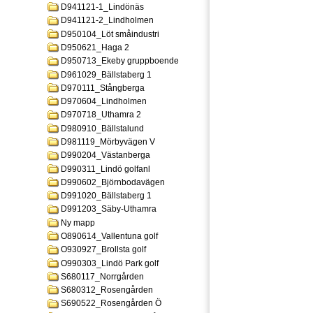
D941121-1_Lindönäs
D941121-2_Lindholmen
D950104_Löt småindustri
D950621_Haga 2
D950713_Ekeby gruppboende
D961029_Bällstaberg 1
D970111_Stångberga
D970604_Lindholmen
D970718_Uthamra 2
D980910_Bällstalund
D981119_Mörbyvägen V
D990204_Västanberga
D990311_Lindö golfanl
D990602_Björnbodavägen
D991020_Bällstaberg 1
D991203_Säby-Uthamra
Ny mapp
O890614_Vallentuna golf
O930927_Brollsta golf
O990303_Lindö Park golf
S680117_Norrgården
S680312_Rosengården
S690522_Rosengården Ö