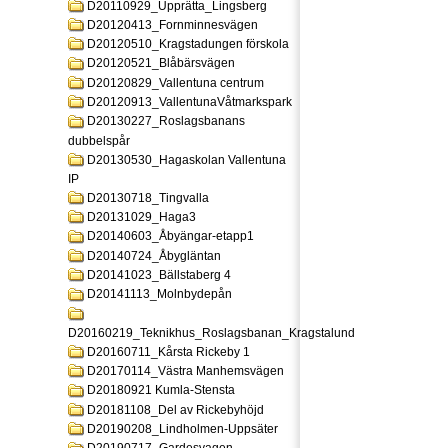
D20110929_Upprätta_Lingsberg
D20120413_Fornminnesvägen
D20120510_Kragstadungen förskola
D20120521_Blåbärsvägen
D20120829_Vallentuna centrum
D20120913_VallentunaVåtmarkspark
D20130227_Roslagsbanans
dubbelspår
D20130530_Hagaskolan Vallentuna
IP
D20130718_Tingvalla
D20131029_Haga3
D20140603_Åbyängar-etapp1
D20140724_Åbygläntan
D20141023_Bällstaberg 4
D20141113_Molnbydepån
D20160219_Teknikhus_Roslagsbanan_Kragstalund
D20160711_Kårsta Rickeby 1
D20170114_Västra Manhemsvägen
D20180921 Kumla-Stensta
D20181108_Del av Rickebyhöjd
D20190208_Lindholmen-Uppsäter