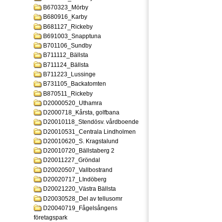
B670323_Mörby
B680916_Karby
B681127_Rickeby
B691003_Snapptuna
B701106_Sundby
B711112_Bällsta
B711124_Bällsta
B711223_Lussinge
B731105_Backatomten
B870511_Rickeby
D20000520_Uthamra
D2000718_Kårsta, golfbana
D20010118_Stendösv. vårdboende
D20010531_Centrala Lindholmen
D20010620_S. Kragstalund
D20010720_Bällstaberg 2
D20011227_Gröndal
D20020507_Vallbostrand
D20020717_LIndöberg
D20021220_Västra Bällsta
D20030528_Del av tellusomr
D20040719_Fågelsångens
företagspark