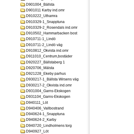
D901004_Bällsta
D901011 Karby ind.omr
D910222_Uthamra
D910329-1_Snapptuna
D910329-2_Rosendals ind.omr
D910502_Hammarbacken bost
D910711-1_Lindö
D910711-2_Lindö väg
D910812_Okvista ind.omr
D911010_Centrum,bostäder
D920227_Bällstaberg 1
D920706_Mälsta
D921228_Ekeby parhus
D930217-1_Bällsta Wirsens väg
D930217-2_Okvista ind.omr
D931004_Garns-Ekskogen
D931104_Garns-Ekskogen
D940111_Löt
D940406_Vallbostrand
D940624-1_Snapptuna
D940624-2_Karby
D940720_Lindholmens torg
D940927_Löt