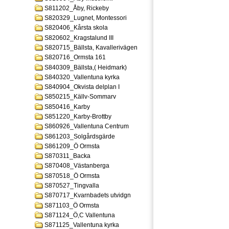
S811202_Åby, Rickeby
S820329_Lugnet, Montessori
S820406_Kårsta skola
S820602_Kragstalund III
S820715_Bällsta, Kavallerivägen
S820716_Ormsta 161
S840309_Bällsta,( Heidmark)
S840320_Vallentuna kyrka
S840904_Okvista delplan I
S850215_Källv-Sommarv
S850416_Karby
S851220_Karby-Brottby
S860926_Vallentuna Centrum
S861203_Solgårdsgärde
S861209_Ö Ormsta
S870311_Backa
S870408_Västanberga
S870518_Ö Ormsta
S870527_Tingvalla
S870717_Kvarnbadets utvidgn
S871103_Ö Ormsta
S871124_Ö,C Vallentuna
S871125_Vallentuna kyrka