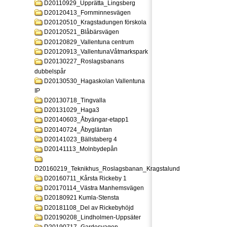
D20110929_Upprätta_Lingsberg
D20120413_Fornminnesvägen
D20120510_Kragstadungen förskola
D20120521_Blåbärsvägen
D20120829_Vallentuna centrum
D20120913_VallentunaVåtmarkspark
D20130227_Roslagsbanans
dubbelspår
D20130530_Hagaskolan Vallentuna
IP
D20130718_Tingvalla
D20131029_Haga3
D20140603_Åbyängar-etapp1
D20140724_Åbygläntan
D20141023_Bällstaberg 4
D20141113_Molnbydepån
D20160219_Teknikhus_Roslagsbanan_Kragstalund
D20160711_Kårsta Rickeby 1
D20170114_Västra Manhemsvägen
D20180921 Kumla-Stensta
D20181108_Del av Rickebyhöjd
D20190208_Lindholmen-Uppsäter