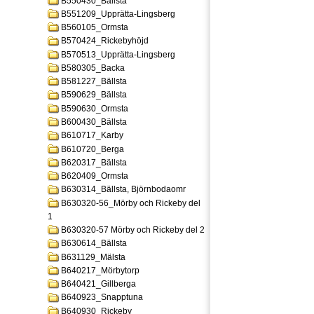
B550430_Bällsta
B551209_Upprätta-Lingsberg
B560105_Ormsta
B570424_Rickebyhöjd
B570513_Upprätta-Lingsberg
B580305_Backa
B581227_Bällsta
B590629_Bällsta
B590630_Ormsta
B600430_Bällsta
B610717_Karby
B610720_Berga
B620317_Bällsta
B620409_Ormsta
B630314_Bällsta, Björnbodaomr
B630320-56_Mörby och Rickeby del
1
B630320-57 Mörby och Rickeby del 2
B630614_Bällsta
B631129_Mälsta
B640217_Mörbytorp
B640421_Gillberga
B640923_Snapptuna
B640930_Rickeby