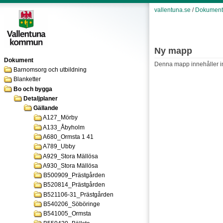
vallentuna.se
/
Dokument
Ny mapp
Dokument
Denna mapp innehåller int
Barnomsorg och utbildning
Blanketter
Bo och bygga
Detaljplaner
Gällande
A127_Mörby
A133_Åbyholm
A680_Ormsta 1 41
A789_Ubby
A929_Stora Mällösa
A930_Stora Mällösa
B500909_Prästgården
B520814_Prästgården
B521106-31_Prästgården
B540206_Söböringe
B541005_Ormsta