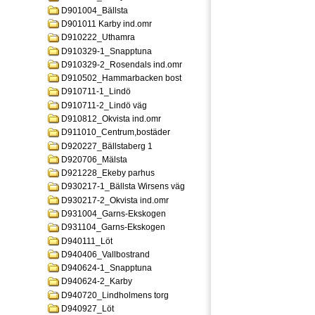
D901004_Bällsta
D901011 Karby ind.omr
D910222_Uthamra
D910329-1_Snapptuna
D910329-2_Rosendals ind.omr
D910502_Hammarbacken bost
D910711-1_Lindö
D910711-2_Lindö väg
D910812_Okvista ind.omr
D911010_Centrum,bostäder
D920227_Bällstaberg 1
D920706_Mälsta
D921228_Ekeby parhus
D930217-1_Bällsta Wirsens väg
D930217-2_Okvista ind.omr
D931004_Garns-Ekskogen
D931104_Garns-Ekskogen
D940111_Löt
D940406_Vallbostrand
D940624-1_Snapptuna
D940624-2_Karby
D940720_Lindholmens torg
D940927_Löt