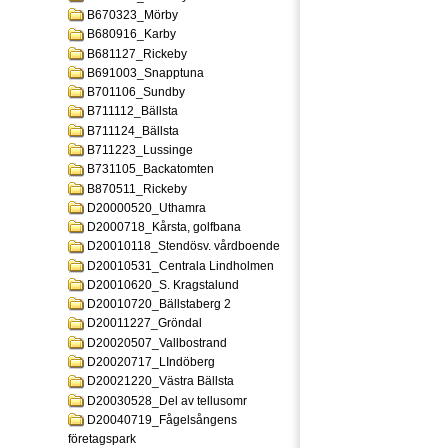
B670323_Mörby
B680916_Karby
B681127_Rickeby
B691003_Snapptuna
B701106_Sundby
B711112_Bällsta
B711124_Bällsta
B711223_Lussinge
B731105_Backatomten
B870511_Rickeby
D20000520_Uthamra
D2000718_Kårsta, golfbana
D20010118_Stendösv. vårdboende
D20010531_Centrala Lindholmen
D20010620_S. Kragstalund
D20010720_Bällstaberg 2
D20011227_Gröndal
D20020507_Vallbostrand
D20020717_LIndöberg
D20021220_Västra Bällsta
D20030528_Del av tellusomr
D20040719_Fågelsångens
företagspark