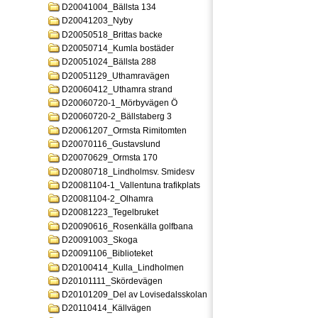
D20041004_Bällsta 134
D20041203_Nyby
D20050518_Brittas backe
D20050714_Kumla bostäder
D20051024_Bällsta 288
D20051129_Uthamravägen
D20060412_Uthamra strand
D20060720-1_Mörbyvägen Ö
D20060720-2_Bällstaberg 3
D20061207_Ormsta Rimitomten
D20070116_Gustavslund
D20070629_Ormsta 170
D20080718_Lindholmsv. Smidesv
D20081104-1_Vallentuna trafikplats
D20081104-2_Olhamra
D20081223_Tegelbruket
D20090616_Rosenkälla golfbana
D20091003_Skoga
D20091106_Biblioteket
D20100414_Kulla_Lindholmen
D20101111_Skördevägen
D20101209_Del av Lovisedalsskolan
D20110414_Källvägen