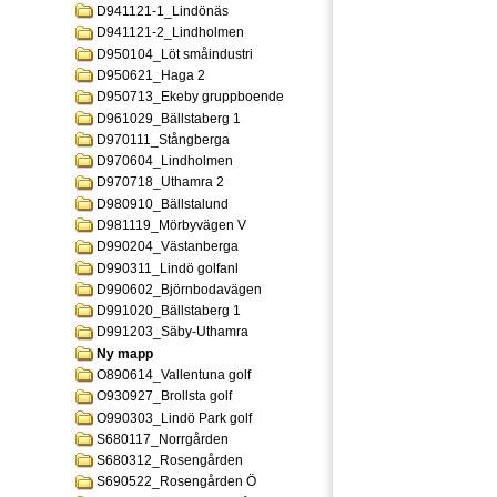
D941121-1_Lindönäs
D941121-2_Lindholmen
D950104_Löt småindustri
D950621_Haga 2
D950713_Ekeby gruppboende
D961029_Bällstaberg 1
D970111_Stångberga
D970604_Lindholmen
D970718_Uthamra 2
D980910_Bällstalund
D981119_Mörbyvägen V
D990204_Västanberga
D990311_Lindö golfanl
D990602_Björnbodavägen
D991020_Bällstaberg 1
D991203_Säby-Uthamra
Ny mapp
O890614_Vallentuna golf
O930927_Brollsta golf
O990303_Lindö Park golf
S680117_Norrgården
S680312_Rosengården
S690522_Rosengården Ö