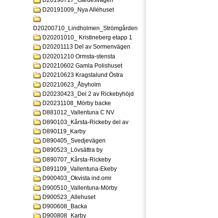
D20190717_Gardesvagen
D20191009_Nya Alléhuset
D20200710_Lindholmen_Strömgården
D20201010_ Kristineberg etapp 1
D20201113 Del av Sormenvägen
D20201210 Ormsta-stensta
D20210602 Gamla Polishuset
D20210623 Kragstalund Östra
D20210623_Åbyholm
D20230423_Del 2 av Rickebyhöjd
D20231108_Mörby backe
D881012_Vallentuna C NV
D890103_Kårsta-Rickeby del av
D890119_Karby
D890405_Svedjevägen
D890523_Lövsättra by
D890707_Kårsta-Rickeby
D891109_Vallentuna-Ekeby
D900403_Okvista ind.omr
D900510_Vallentuna-Mörby
D900523_Allehuset
D900608_Backa
D900808_Karby