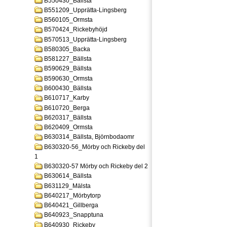
B550430_Bällsta
B551209_Upprätta-Lingsberg
B560105_Ormsta
B570424_Rickebyhöjd
B570513_Upprätta-Lingsberg
B580305_Backa
B581227_Bällsta
B590629_Bällsta
B590630_Ormsta
B600430_Bällsta
B610717_Karby
B610720_Berga
B620317_Bällsta
B620409_Ormsta
B630314_Bällsta, Björnbodaomr
B630320-56_Mörby och Rickeby del
1
B630320-57 Mörby och Rickeby del 2
B630614_Bällsta
B631129_Mälsta
B640217_Mörbytorp
B640421_Gillberga
B640923_Snapptuna
B640930_Rickeby