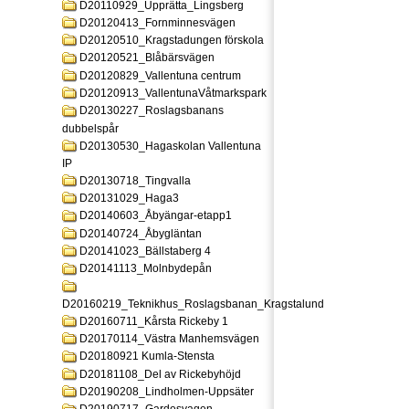
D20110929_Upprätta_Lingsberg
D20120413_Fornminnesvägen
D20120510_Kragstadungen förskola
D20120521_Blåbärsvägen
D20120829_Vallentuna centrum
D20120913_VallentunaVåtmarkspark
D20130227_Roslagsbanans
dubbelspår
D20130530_Hagaskolan Vallentuna
IP
D20130718_Tingvalla
D20131029_Haga3
D20140603_Åbyängar-etapp1
D20140724_Åbygläntan
D20141023_Bällstaberg 4
D20141113_Molnbydepån
D20160219_Teknikhus_Roslagsbanan_Kragstalund
D20160711_Kårsta Rickeby 1
D20170114_Västra Manhemsvägen
D20180921 Kumla-Stensta
D20181108_Del av Rickebyhöjd
D20190208_Lindholmen-Uppsäter