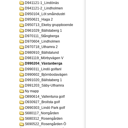
D941121-1_Lindönäs
D941121-2_Lindholmen
D950104_Löt småindustri
D950621_Haga 2
D950713_Ekeby gruppboende
D961029_Bällstaberg 1
D970111_Stångberga
D970604_Lindholmen
D970718_Uthamra 2
D980910_Bällstalund
D981119_Mörbyvägen V
D990204_Västanberga
D990311_Lindö golfanl
D990602_Björnbodavägen
D991020_Bällstaberg 1
D991203_Säby-Uthamra
Ny mapp
O890614_Vallentuna golf
O930927_Brollsta golf
O990303_Lindö Park golf
S680117_Norrgården
S680312_Rosengården
S690522_Rosengården Ö