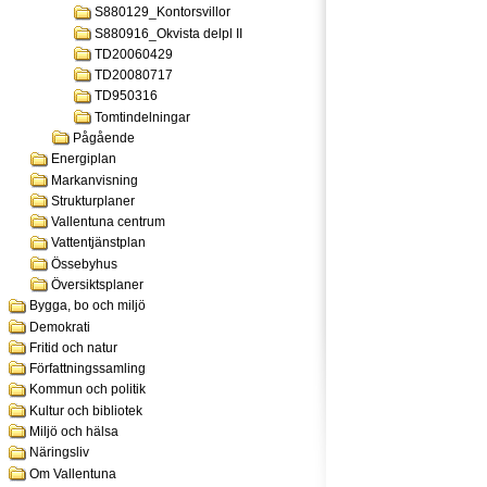
S880129_Kontorsvillor
S880916_Okvista delpl II
TD20060429
TD20080717
TD950316
Tomtindelningar
Pågående
Energiplan
Markanvisning
Strukturplaner
Vallentuna centrum
Vattentjänstplan
Össebyhus
Översiktsplaner
Bygga, bo och miljö
Demokrati
Fritid och natur
Författningssamling
Kommun och politik
Kultur och bibliotek
Miljö och hälsa
Näringsliv
Om Vallentuna