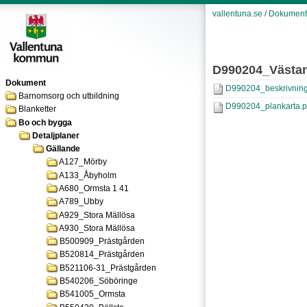
vallentuna.se
/
Dokument
D990204_Västa
Dokument
D990204_beskrivning
Barnomsorg och utbildning
D990204_plankarta.p
Blanketter
Bo och bygga
Detaljplaner
Gällande
A127_Mörby
A133_Åbyholm
A680_Ormsta 1 41
A789_Ubby
A929_Stora Mällösa
A930_Stora Mällösa
B500909_Prästgården
B520814_Prästgården
B521106-31_Prästgården
B540206_Söböringe
B541005_Ormsta