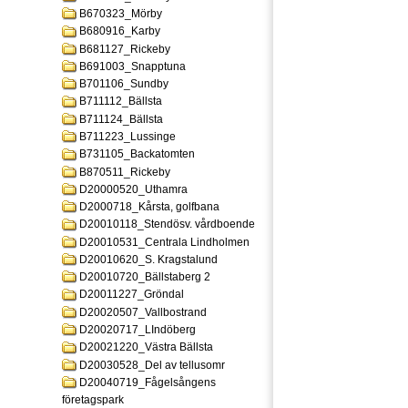
B670323_Mörby
B680916_Karby
B681127_Rickeby
B691003_Snapptuna
B701106_Sundby
B711112_Bällsta
B711124_Bällsta
B711223_Lussinge
B731105_Backatomten
B870511_Rickeby
D20000520_Uthamra
D2000718_Kårsta, golfbana
D20010118_Stendösv. vårdboende
D20010531_Centrala Lindholmen
D20010620_S. Kragstalund
D20010720_Bällstaberg 2
D20011227_Gröndal
D20020507_Vallbostrand
D20020717_LIndöberg
D20021220_Västra Bällsta
D20030528_Del av tellusomr
D20040719_Fågelsångens
företagspark