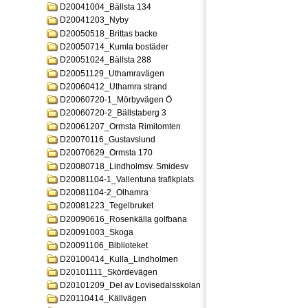
D20041004_Bällsta 134
D20041203_Nyby
D20050518_Brittas backe
D20050714_Kumla bostäder
D20051024_Bällsta 288
D20051129_Uthamravägen
D20060412_Uthamra strand
D20060720-1_Mörbyvägen Ö
D20060720-2_Bällstaberg 3
D20061207_Ormsta Rimitomten
D20070116_Gustavslund
D20070629_Ormsta 170
D20080718_Lindholmsv. Smidesv
D20081104-1_Vallentuna trafikplats
D20081104-2_Olhamra
D20081223_Tegelbruket
D20090616_Rosenkälla golfbana
D20091003_Skoga
D20091106_Biblioteket
D20100414_Kulla_Lindholmen
D20101111_Skördevägen
D20101209_Del av Lovisedalsskolan
D20110414_Källvägen