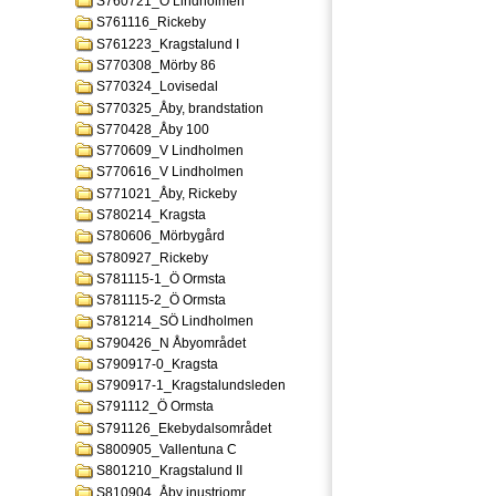
S760721_Ö Lindholmen
S761116_Rickeby
S761223_Kragstalund I
S770308_Mörby 86
S770324_Lovisedal
S770325_Åby, brandstation
S770428_Åby 100
S770609_V Lindholmen
S770616_V Lindholmen
S771021_Åby, Rickeby
S780214_Kragsta
S780606_Mörbygård
S780927_Rickeby
S781115-1_Ö Ormsta
S781115-2_Ö Ormsta
S781214_SÖ Lindholmen
S790426_N Åbyområdet
S790917-0_Kragsta
S790917-1_Kragstalundsleden
S791112_Ö Ormsta
S791126_Ekebydalsområdet
S800905_Vallentuna C
S801210_Kragstalund II
S810904_Åby inustriomr