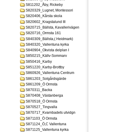
S811202_Åby, Rickeby
S820329_Lugnet, Montessori
S820406_Kårsta skola
S820602_Kragstalund III
S820715_Bällsta, Kavallerivägen
S820716_Ormsta 161
S840309_Bällsta,( Heidmark)
S840320_Vallentuna kyrka
S840904_Okvista delplan I
S850215_Källv-Sommarv
S850416_Karby
S851220_Karby-Brottby
S860926_Vallentuna Centrum
S861203_Solgårdsgärde
S861209_Ö Ormsta
S870311_Backa
S870408_Västanberga
S870518_Ö Ormsta
S870527_Tingvalla
S870717_Kvarnbadets utvidgn
S871103_Ö Ormsta
S871124_Ö,C Vallentuna
S871125_Vallentuna kyrka