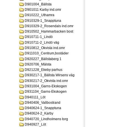
D901004_Bällsta
D901011 Karby ind.omr
D910222_Uthamra
D910329-1_Snapptuna
D910329-2_Rosendals ind.omr
D910502_Hammarbacken bost
D910711-1_Lindö
D910711-2_Lindö väg
D910812_Okvista ind.omr
D911010_Centrum,bostäder
D920227_Bällstaberg 1
D920706_Mälsta
D921228_Ekeby parhus
D930217-1_Bällsta Wirsens väg
D930217-2_Okvista ind.omr
D931004_Garns-Ekskogen
D931104_Garns-Ekskogen
D940111_Löt
D940406_Vallbostrand
D940624-1_Snapptuna
D940624-2_Karby
D940720_Lindholmens torg
D940927_Löt