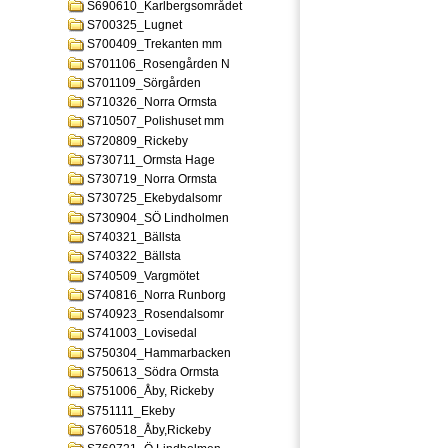
S690610_Karlbergsområdet
S700325_Lugnet
S700409_Trekanten mm
S701106_Rosengården N
S701109_Sörgården
S710326_Norra Ormsta
S710507_Polishuset mm
S720809_Rickeby
S730711_Ormsta Hage
S730719_Norra Ormsta
S730725_Ekebydalsomr
S730904_SÖ Lindholmen
S740321_Bällsta
S740322_Bällsta
S740509_Vargmötet
S740816_Norra Runborg
S740923_Rosendalsomr
S741003_Lovisedal
S750304_Hammarbacken
S750613_Södra Ormsta
S751006_Åby, Rickeby
S751111_Ekeby
S760518_Åby,Rickeby