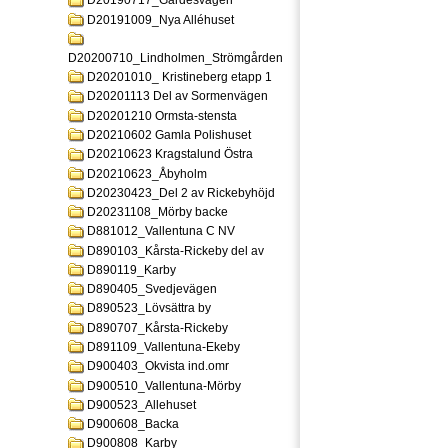
D20190717_Gardesvagen
D20191009_Nya Alléhuset
D20200710_Lindholmen_Strömgården
D20201010_ Kristineberg etapp 1
D20201113 Del av Sormenvägen
D20201210 Ormsta-stensta
D20210602 Gamla Polishuset
D20210623 Kragstalund Östra
D20210623_Åbyholm
D20230423_Del 2 av Rickebyhöjd
D20231108_Mörby backe
D881012_Vallentuna C NV
D890103_Kårsta-Rickeby del av
D890119_Karby
D890405_Svedjevägen
D890523_Lövsättra by
D890707_Kårsta-Rickeby
D891109_Vallentuna-Ekeby
D900403_Okvista ind.omr
D900510_Vallentuna-Mörby
D900523_Allehuset
D900608_Backa
D900808_Karby