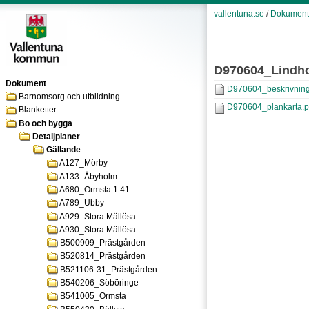
vallentuna.se
/
Dokument
D970604_Lindh
Dokument
D970604_beskrivning
Barnomsorg och utbildning
D970604_plankarta.p
Blanketter
Bo och bygga
Detaljplaner
Gällande
A127_Mörby
A133_Åbyholm
A680_Ormsta 1 41
A789_Ubby
A929_Stora Mällösa
A930_Stora Mällösa
B500909_Prästgården
B520814_Prästgården
B521106-31_Prästgården
B540206_Söböringe
B541005_Ormsta