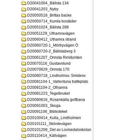
D20041004_Bällsta 134
D20041203_Nyby
D20050518_Brittas backe
D20050714_Kumla bostäder
D20051024_Bällsta 288
D20051129_Uthamravägen
D20060412_Uthamra strand
D20060720-1_Mörbyvägen Ö
D20060720-2_Bällstaberg 3
D20061207_Ormsta Rimitomten
D20070116_Gustavslund
D20070629_Ormsta 170
D20080718_Lindholmsv. Smidesv
D20081104-1_Vallentuna trafikplats
D20081104-2_Olhamra
D20081223_Tegelbruket
D20090616_Rosenkälla golfbana
D20091003_Skoga
D20091106_Biblioteket
D20100414_Kulla_Lindholmen
D20101111_Skördevägen
D20101209_Del av Lovisedalsskolan
D20110414_Källvägen