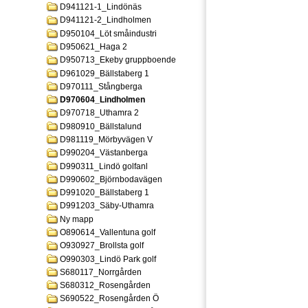
D941121-1_Lindönäs
D941121-2_Lindholmen
D950104_Löt småindustri
D950621_Haga 2
D950713_Ekeby gruppboende
D961029_Bällstaberg 1
D970111_Stångberga
D970604_Lindholmen
D970718_Uthamra 2
D980910_Bällstalund
D981119_Mörbyvägen V
D990204_Västanberga
D990311_Lindö golfanl
D990602_Björnbodavägen
D991020_Bällstaberg 1
D991203_Säby-Uthamra
Ny mapp
O890614_Vallentuna golf
O930927_Brollsta golf
O990303_Lindö Park golf
S680117_Norrgården
S680312_Rosengården
S690522_Rosengården Ö