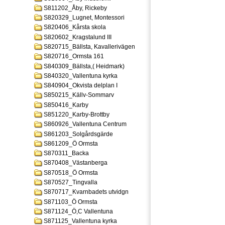
S811202_Åby, Rickeby
S820329_Lugnet, Montessori
S820406_Kårsta skola
S820602_Kragstalund III
S820715_Bällsta, Kavallerivägen
S820716_Ormsta 161
S840309_Bällsta,( Heidmark)
S840320_Vallentuna kyrka
S840904_Okvista delplan I
S850215_Källv-Sommarv
S850416_Karby
S851220_Karby-Brottby
S860926_Vallentuna Centrum
S861203_Solgårdsgärde
S861209_Ö Ormsta
S870311_Backa
S870408_Västanberga
S870518_Ö Ormsta
S870527_Tingvalla
S870717_Kvarnbadets utvidgn
S871103_Ö Ormsta
S871124_Ö,C Vallentuna
S871125_Vallentuna kyrka