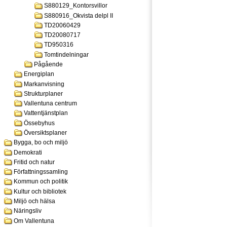
S880129_Kontorsvillor
S880916_Okvista delpl II
TD20060429
TD20080717
TD950316
Tomtindelningar
Pågående
Energiplan
Markanvisning
Strukturplaner
Vallentuna centrum
Vattentjänstplan
Össebyhus
Översiktsplaner
Bygga, bo och miljö
Demokrati
Fritid och natur
Författningssamling
Kommun och politik
Kultur och bibliotek
Miljö och hälsa
Näringsliv
Om Vallentuna