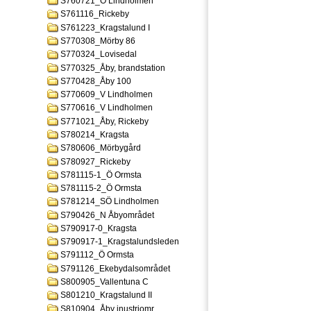
S760721_Ö Lindholmen
S761116_Rickeby
S761223_Kragstalund I
S770308_Mörby 86
S770324_Lovisedal
S770325_Åby, brandstation
S770428_Åby 100
S770609_V Lindholmen
S770616_V Lindholmen
S771021_Åby, Rickeby
S780214_Kragsta
S780606_Mörbygård
S780927_Rickeby
S781115-1_Ö Ormsta
S781115-2_Ö Ormsta
S781214_SÖ Lindholmen
S790426_N Åbyområdet
S790917-0_Kragsta
S790917-1_Kragstalundsleden
S791112_Ö Ormsta
S791126_Ekebydalsområdet
S800905_Vallentuna C
S801210_Kragstalund II
S810904_Åby inustriomr