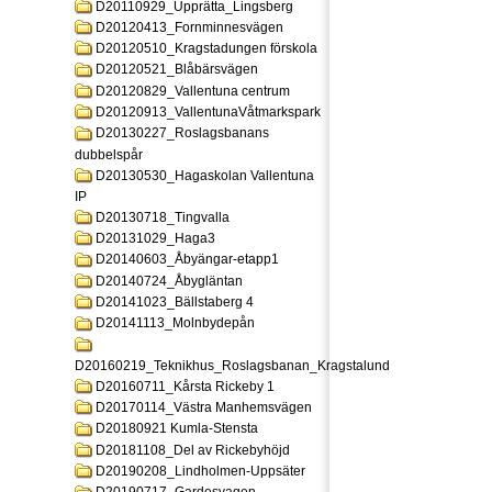
D20110929_Upprätta_Lingsberg
D20120413_Fornminnesvägen
D20120510_Kragstadungen förskola
D20120521_Blåbärsvägen
D20120829_Vallentuna centrum
D20120913_VallentunaVåtmarkspark
D20130227_Roslagsbanans
dubbelspår
D20130530_Hagaskolan Vallentuna
IP
D20130718_Tingvalla
D20131029_Haga3
D20140603_Åbyängar-etapp1
D20140724_Åbygläntan
D20141023_Bällstaberg 4
D20141113_Molnbydepån
D20160219_Teknikhus_Roslagsbanan_Kragstalund
D20160711_Kårsta Rickeby 1
D20170114_Västra Manhemsvägen
D20180921 Kumla-Stensta
D20181108_Del av Rickebyhöjd
D20190208_Lindholmen-Uppsäter