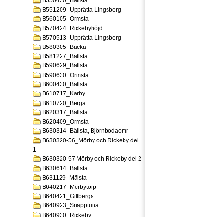
B550430_Bällsta
B551209_Upprätta-Lingsberg
B560105_Ormsta
B570424_Rickebyhöjd
B570513_Upprätta-Lingsberg
B580305_Backa
B581227_Bällsta
B590629_Bällsta
B590630_Ormsta
B600430_Bällsta
B610717_Karby
B610720_Berga
B620317_Bällsta
B620409_Ormsta
B630314_Bällsta, Björnbodaomr
B630320-56_Mörby och Rickeby del
1
B630320-57 Mörby och Rickeby del 2
B630614_Bällsta
B631129_Mälsta
B640217_Mörbytorp
B640421_Gillberga
B640923_Snapptuna
B640930_Rickeby