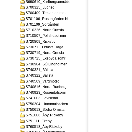
S690610_Karlbergsområdet
S700325_Lugnet
S700409_Trekanten mm
S701106_Rosengården N
S701109_Sörgården
S710326_Norra Ormsta
S710507_Polishuset mm
S720809_Rickeby
S730711_Ormsta Hage
S730719_Norra Ormsta
S730725_Ekebydalsomr
S730904_SÖ Lindholmen
S740321_Bällsta
S740322_Bällsta
S740509_Vargmötet
S740816_Norra Runborg
S740923_Rosendalsomr
S741003_Lovisedal
S750304_Hammarbacken
S750613_Södra Ormsta
S751006_Åby, Rickeby
S751111_Ekeby
S760518_Åby,Rickeby