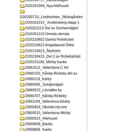
D20190717_Gardesvagen
D20191009_Nya Alléhuset
D20200710_Lindholmen_Strömgården
D20201010_ Kristineberg etapp 1
D20201113 Del av Sormenvägen
D20201210 Ormsta-stensta
D20210602 Gamla Polishuset
D20210623 Kragstalund Östra
D20210623_Åbyholm
D20230423_Del 2 av Rickebyhöjd
D20231108_Mörby backe
D881012_Vallentuna C NV
D890103_Kårsta-Rickeby del av
D890119_Karby
D890405_Svedjevägen
D890523_Lövsättra by
D890707_Kårsta-Rickeby
D891109_Vallentuna-Ekeby
D900403_Okvista ind.omr
D900510_Vallentuna-Mörby
D900523_Allehuset
D900608_Backa
D900808_Karby