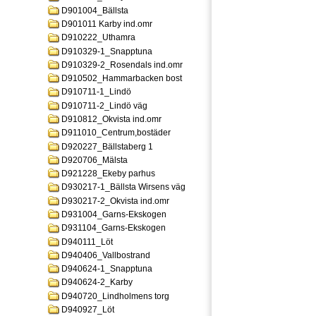
D901004_Bällsta
D901011 Karby ind.omr
D910222_Uthamra
D910329-1_Snapptuna
D910329-2_Rosendals ind.omr
D910502_Hammarbacken bost
D910711-1_Lindö
D910711-2_Lindö väg
D910812_Okvista ind.omr
D911010_Centrum,bostäder
D920227_Bällstaberg 1
D920706_Mälsta
D921228_Ekeby parhus
D930217-1_Bällsta Wirsens väg
D930217-2_Okvista ind.omr
D931004_Garns-Ekskogen
D931104_Garns-Ekskogen
D940111_Löt
D940406_Vallbostrand
D940624-1_Snapptuna
D940624-2_Karby
D940720_Lindholmens torg
D940927_Löt