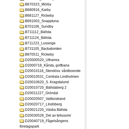
B670323_Mörby
B680916_Karby
B681127_Rickeby
B691003_Snapptuna
B701106_Sundby
B711112_Bällsta
B711124_Bällsta
B711223_Lussinge
B731105_Backatomten
B870511_Rickeby
D20000520_Uthamra
D2000718_Kårsta, golfbana
D20010118_Stendösv. vårdboende
D20010531_Centrala Lindholmen
D20010620_S. Kragstalund
D20010720_Bällstaberg 2
D20011227_Gröndal
D20020507_Vallbostrand
D20020717_LIndöberg
D20021220_Västra Bällsta
D20030528_Del av tellusomr
D20040719_Fågelsångens
företagspark