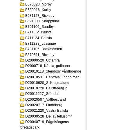
B670323_Mörby
B680916_Karby
B681127_Rickeby
B691003_Snapptuna
B701106_Sundby
B711112_Bällsta
B711124_Bällsta
B711223_Lussinge
B731105_Backatomten
B870511_Rickeby
D20000520_Uthamra
D2000718_Kårsta, golfbana
D20010118_Stendösv. vårdboende
D20010531_Centrala Lindholmen
D20010620_S. Kragstalund
D20010720_Bällstaberg 2
D20011227_Gröndal
D20020507_Vallbostrand
D20020717_LIndöberg
D20021220_Västra Bällsta
D20030528_Del av tellusomr
D20040719_Fågelsångens
företagspark