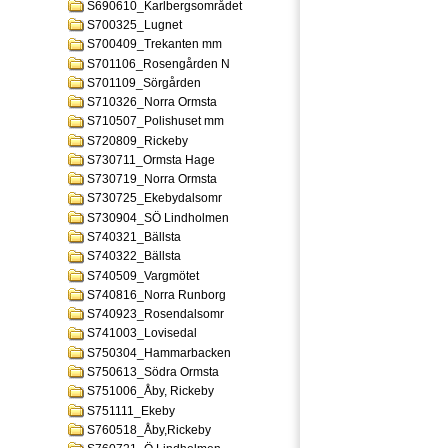
S690610_Karlbergsområdet
S700325_Lugnet
S700409_Trekanten mm
S701106_Rosengården N
S701109_Sörgården
S710326_Norra Ormsta
S710507_Polishuset mm
S720809_Rickeby
S730711_Ormsta Hage
S730719_Norra Ormsta
S730725_Ekebydalsomr
S730904_SÖ Lindholmen
S740321_Bällsta
S740322_Bällsta
S740509_Vargmötet
S740816_Norra Runborg
S740923_Rosendalsomr
S741003_Lovisedal
S750304_Hammarbacken
S750613_Södra Ormsta
S751006_Åby, Rickeby
S751111_Ekeby
S760518_Åby,Rickeby