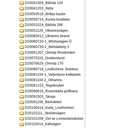
D20041004_Bällsta 134
D20041203_Nyby
D20050518_Brittas backe
D20050714_Kumla bostäder
D20051024_Bällsta 288
D20051129_Uthamravägen
D20060412_Uthamra strand
D20060720-1_Mörbyvägen Ö
D20060720-2_Bällstaberg 3
D20061207_Ormsta Rimitomten
D20070116_Gustavslund
D20070629_Ormsta 170
D20080718_Lindholmsv. Smidesv
D20081104-1_Vallentuna trafikplats
D20081104-2_Olhamra
D20081223_Tegelbruket
D20090616_Rosenkälla golfbana
D20091003_Skoga
D20091106_Biblioteket
D20100414_Kulla_Lindholmen
D20101111_Skördevägen
D20101209_Del av Lovisedalsskolan
D20110414_Källvägen