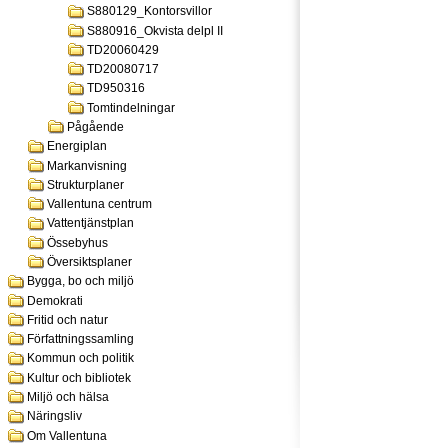
S880129_Kontorsvillor
S880916_Okvista delpl II
TD20060429
TD20080717
TD950316
Tomtindelningar
Pågående
Energiplan
Markanvisning
Strukturplaner
Vallentuna centrum
Vattentjänstplan
Össebyhus
Översiktsplaner
Bygga, bo och miljö
Demokrati
Fritid och natur
Författningssamling
Kommun och politik
Kultur och bibliotek
Miljö och hälsa
Näringsliv
Om Vallentuna