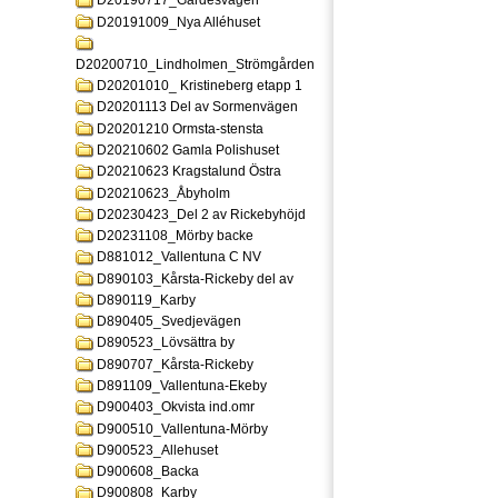
D20190717_Gardesvagen
D20191009_Nya Alléhuset
D20200710_Lindholmen_Strömgården
D20201010_ Kristineberg etapp 1
D20201113 Del av Sormenvägen
D20201210 Ormsta-stensta
D20210602 Gamla Polishuset
D20210623 Kragstalund Östra
D20210623_Åbyholm
D20230423_Del 2 av Rickebyhöjd
D20231108_Mörby backe
D881012_Vallentuna C NV
D890103_Kårsta-Rickeby del av
D890119_Karby
D890405_Svedjevägen
D890523_Lövsättra by
D890707_Kårsta-Rickeby
D891109_Vallentuna-Ekeby
D900403_Okvista ind.omr
D900510_Vallentuna-Mörby
D900523_Allehuset
D900608_Backa
D900808_Karby