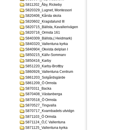
S811202_Åby, Rickeby
S820329_Lugnet, Montessori
S820406_Kårsta skola
S820602_Kragstalund III
S820715_Bällsta, Kavallerivägen
S820716_Ormsta 161
S840309_Bällsta,( Heidmark)
S840320_Vallentuna kyrka
S840904_Okvista delplan I
S850215_Källv-Sommarv
S850416_Karby
S851220_Karby-Brottby
S860926_Vallentuna Centrum
S861203_Solgårdsgärde
S861209_Ö Ormsta
S870311_Backa
S870408_Västanberga
S870518_Ö Ormsta
S870527_Tingvalla
S870717_Kvarnbadets utvidgn
S871103_Ö Ormsta
S871124_Ö,C Vallentuna
S871125_Vallentuna kyrka