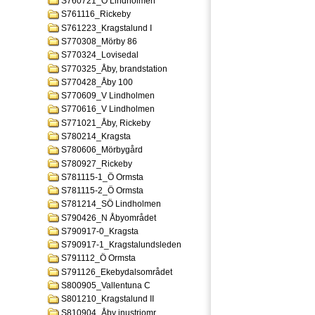
S760721_Ö Lindholmen
S761116_Rickeby
S761223_Kragstalund I
S770308_Mörby 86
S770324_Lovisedal
S770325_Åby, brandstation
S770428_Åby 100
S770609_V Lindholmen
S770616_V Lindholmen
S771021_Åby, Rickeby
S780214_Kragsta
S780606_Mörbygård
S780927_Rickeby
S781115-1_Ö Ormsta
S781115-2_Ö Ormsta
S781214_SÖ Lindholmen
S790426_N Åbyområdet
S790917-0_Kragsta
S790917-1_Kragstalundsleden
S791112_Ö Ormsta
S791126_Ekebydalsområdet
S800905_Vallentuna C
S801210_Kragstalund II
S810904_Åby inustriomr