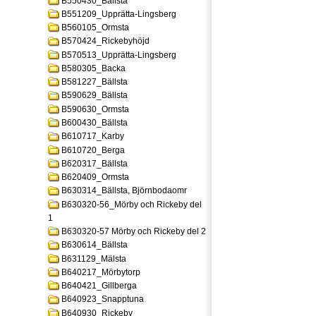
B550430_Bällsta
B551209_Upprätta-Lingsberg
B560105_Ormsta
B570424_Rickebyhöjd
B570513_Upprätta-Lingsberg
B580305_Backa
B581227_Bällsta
B590629_Bällsta
B590630_Ormsta
B600430_Bällsta
B610717_Karby
B610720_Berga
B620317_Bällsta
B620409_Ormsta
B630314_Bällsta, Björnbodaomr
B630320-56_Mörby och Rickeby del
1
B630320-57 Mörby och Rickeby del 2
B630614_Bällsta
B631129_Mälsta
B640217_Mörbytorp
B640421_Gillberga
B640923_Snapptuna
B640930_Rickeby