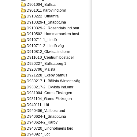
D901004_Bällsta
D901011 Karby ind.omr
D910222_Uthamra
D910329-1_Snapptuna
D910329-2_Rosendals ind.omr
D910502_Hammarbacken bost
D910711-1_Lindö
D910711-2_Lindö väg
D910812_Okvista ind.omr
D911010_Centrum,bostäder
D920227_Bällstaberg 1
D920706_Mälsta
D921228_Ekeby parhus
D930217-1_Bällsta Wirsens väg
D930217-2_Okvista ind.omr
D931004_Garns-Ekskogen
D931104_Garns-Ekskogen
D940111_Löt
D940406_Vallbostrand
D940624-1_Snapptuna
D940624-2_Karby
D940720_Lindholmens torg
D940927_Löt