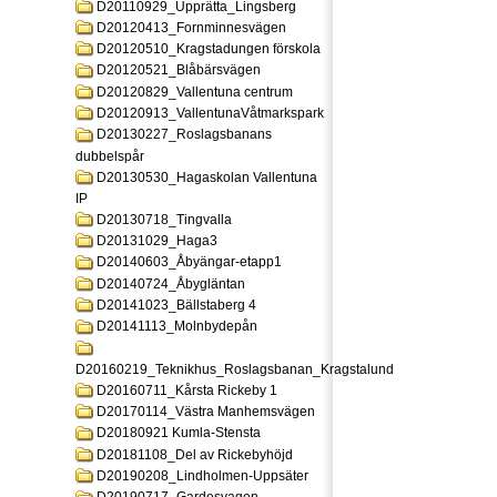
D20110929_Upprätta_Lingsberg
D20120413_Fornminnesvägen
D20120510_Kragstadungen förskola
D20120521_Blåbärsvägen
D20120829_Vallentuna centrum
D20120913_VallentunaVåtmarkspark
D20130227_Roslagsbanans
dubbelspår
D20130530_Hagaskolan Vallentuna
IP
D20130718_Tingvalla
D20131029_Haga3
D20140603_Åbyängar-etapp1
D20140724_Åbygläntan
D20141023_Bällstaberg 4
D20141113_Molnbydepån
D20160219_Teknikhus_Roslagsbanan_Kragstalund
D20160711_Kårsta Rickeby 1
D20170114_Västra Manhemsvägen
D20180921 Kumla-Stensta
D20181108_Del av Rickebyhöjd
D20190208_Lindholmen-Uppsäter