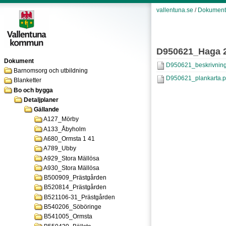
vallentuna.se
/
Dokument
D950621_Haga 
Dokument
D950621_beskrivning
Barnomsorg och utbildning
D950621_plankarta.p
Blanketter
Bo och bygga
Detaljplaner
Gällande
A127_Mörby
A133_Åbyholm
A680_Ormsta 1 41
A789_Ubby
A929_Stora Mällösa
A930_Stora Mällösa
B500909_Prästgården
B520814_Prästgården
B521106-31_Prästgården
B540206_Söböringe
B541005_Ormsta