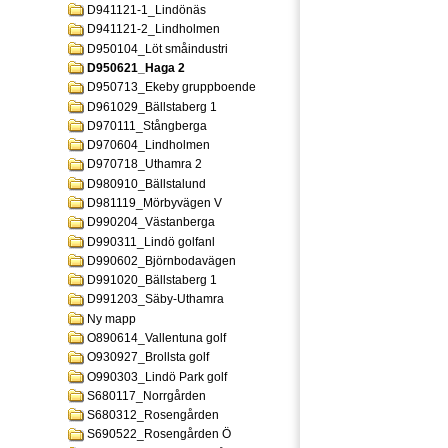
D941121-1_Lindönäs
D941121-2_Lindholmen
D950104_Löt småindustri
D950621_Haga 2
D950713_Ekeby gruppboende
D961029_Bällstaberg 1
D970111_Stångberga
D970604_Lindholmen
D970718_Uthamra 2
D980910_Bällstalund
D981119_Mörbyvägen V
D990204_Västanberga
D990311_Lindö golfanl
D990602_Björnbodavägen
D991020_Bällstaberg 1
D991203_Säby-Uthamra
Ny mapp
O890614_Vallentuna golf
O930927_Brollsta golf
O990303_Lindö Park golf
S680117_Norrgården
S680312_Rosengården
S690522_Rosengården Ö