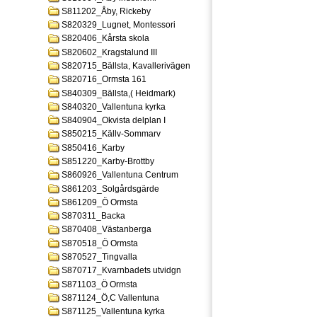
S811202_Åby, Rickeby
S820329_Lugnet, Montessori
S820406_Kårsta skola
S820602_Kragstalund III
S820715_Bällsta, Kavallerivägen
S820716_Ormsta 161
S840309_Bällsta,( Heidmark)
S840320_Vallentuna kyrka
S840904_Okvista delplan I
S850215_Källv-Sommarv
S850416_Karby
S851220_Karby-Brottby
S860926_Vallentuna Centrum
S861203_Solgårdsgärde
S861209_Ö Ormsta
S870311_Backa
S870408_Västanberga
S870518_Ö Ormsta
S870527_Tingvalla
S870717_Kvarnbadets utvidgn
S871103_Ö Ormsta
S871124_Ö,C Vallentuna
S871125_Vallentuna kyrka