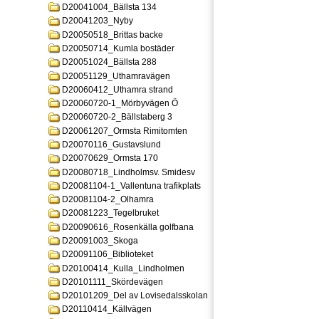
D20041004_Bällsta 134
D20041203_Nyby
D20050518_Brittas backe
D20050714_Kumla bostäder
D20051024_Bällsta 288
D20051129_Uthamravägen
D20060412_Uthamra strand
D20060720-1_Mörbyvägen Ö
D20060720-2_Bällstaberg 3
D20061207_Ormsta Rimitomten
D20070116_Gustavslund
D20070629_Ormsta 170
D20080718_Lindholmsv. Smidesv
D20081104-1_Vallentuna trafikplats
D20081104-2_Olhamra
D20081223_Tegelbruket
D20090616_Rosenkälla golfbana
D20091003_Skoga
D20091106_Biblioteket
D20100414_Kulla_Lindholmen
D20101111_Skördevägen
D20101209_Del av Lovisedalsskolan
D20110414_Källvägen