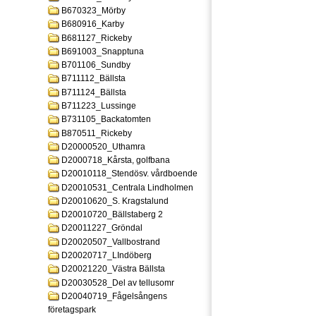
B670323_Mörby
B680916_Karby
B681127_Rickeby
B691003_Snapptuna
B701106_Sundby
B711112_Bällsta
B711124_Bällsta
B711223_Lussinge
B731105_Backatomten
B870511_Rickeby
D20000520_Uthamra
D2000718_Kårsta, golfbana
D20010118_Stendösv. vårdboende
D20010531_Centrala Lindholmen
D20010620_S. Kragstalund
D20010720_Bällstaberg 2
D20011227_Gröndal
D20020507_Vallbostrand
D20020717_LIndöberg
D20021220_Västra Bällsta
D20030528_Del av tellusomr
D20040719_Fågelsångens
företagspark