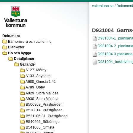
vallentuna.se
/
Dokument
D931004_Garns
Dokument
D931004-1_plankarta
Barnomsorg och utbildning
D931004-2_plankarta
Blanketter
Bo och bygga
D931004-3-plankarta
Detaljplaner
D931004_beskrivning
Gällande
A127_Mörby
A133_Åbyholm
A680_Ormsta 1 41
A789_Ubby
A929_Stora Mällösa
A930_Stora Mällösa
B500909_Prästgården
B520814_Prästgården
B521106-31_Prästgården
B540206_Söböringe
B541005_Ormsta