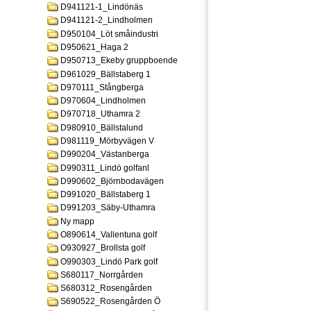
D941121-1_Lindönäs
D941121-2_Lindholmen
D950104_Löt småindustri
D950621_Haga 2
D950713_Ekeby gruppboende
D961029_Bällstaberg 1
D970111_Stångberga
D970604_Lindholmen
D970718_Uthamra 2
D980910_Bällstalund
D981119_Mörbyvägen V
D990204_Västanberga
D990311_Lindö golfanl
D990602_Björnbodavägen
D991020_Bällstaberg 1
D991203_Säby-Uthamra
Ny mapp
O890614_Vallentuna golf
O930927_Brollsta golf
O990303_Lindö Park golf
S680117_Norrgården
S680312_Rosengården
S690522_Rosengården Ö