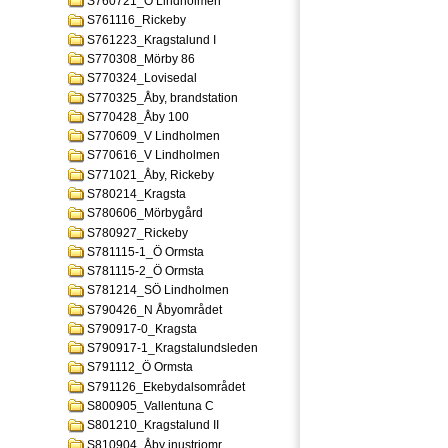
S760721_Ö Lindholmen
S761116_Rickeby
S761223_Kragstalund I
S770308_Mörby 86
S770324_Lovisedal
S770325_Åby, brandstation
S770428_Åby 100
S770609_V Lindholmen
S770616_V Lindholmen
S771021_Åby, Rickeby
S780214_Kragsta
S780606_Mörbygård
S780927_Rickeby
S781115-1_Ö Ormsta
S781115-2_Ö Ormsta
S781214_SÖ Lindholmen
S790426_N Åbyområdet
S790917-0_Kragsta
S790917-1_Kragstalundsleden
S791112_Ö Ormsta
S791126_Ekebydalsområdet
S800905_Vallentuna C
S801210_Kragstalund II
S810904_Åby inustriomr