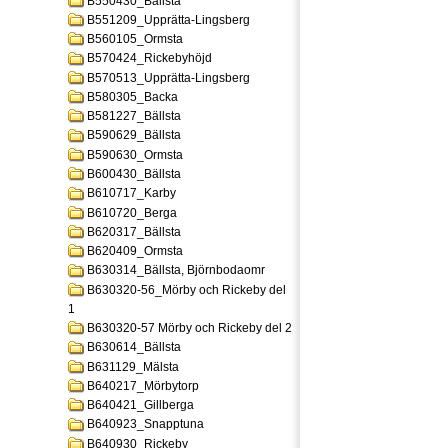
B550430_Bällsta
B551209_Upprätta-Lingsberg
B560105_Ormsta
B570424_Rickebyhöjd
B570513_Upprätta-Lingsberg
B580305_Backa
B581227_Bällsta
B590629_Bällsta
B590630_Ormsta
B600430_Bällsta
B610717_Karby
B610720_Berga
B620317_Bällsta
B620409_Ormsta
B630314_Bällsta, Björnbodaomr
B630320-56_Mörby och Rickeby del
1
B630320-57 Mörby och Rickeby del 2
B630614_Bällsta
B631129_Mälsta
B640217_Mörbytorp
B640421_Gillberga
B640923_Snapptuna
B640930_Rickeby