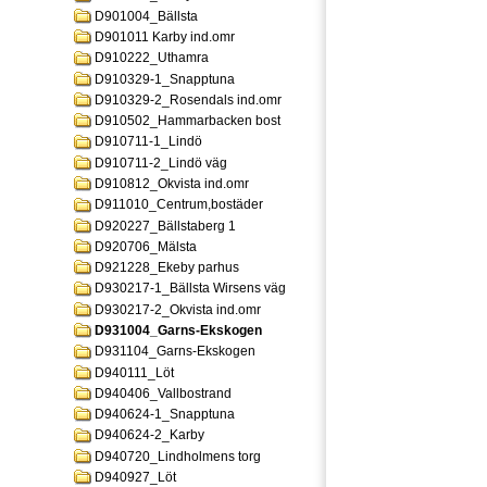
D901004_Bällsta
D901011 Karby ind.omr
D910222_Uthamra
D910329-1_Snapptuna
D910329-2_Rosendals ind.omr
D910502_Hammarbacken bost
D910711-1_Lindö
D910711-2_Lindö väg
D910812_Okvista ind.omr
D911010_Centrum,bostäder
D920227_Bällstaberg 1
D920706_Mälsta
D921228_Ekeby parhus
D930217-1_Bällsta Wirsens väg
D930217-2_Okvista ind.omr
D931004_Garns-Ekskogen
D931104_Garns-Ekskogen
D940111_Löt
D940406_Vallbostrand
D940624-1_Snapptuna
D940624-2_Karby
D940720_Lindholmens torg
D940927_Löt