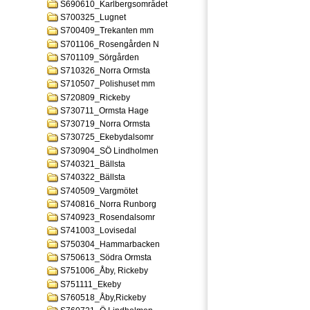
S690610_Karlbergsområdet
S700325_Lugnet
S700409_Trekanten mm
S701106_Rosengården N
S701109_Sörgården
S710326_Norra Ormsta
S710507_Polishuset mm
S720809_Rickeby
S730711_Ormsta Hage
S730719_Norra Ormsta
S730725_Ekebydalsomr
S730904_SÖ Lindholmen
S740321_Bällsta
S740322_Bällsta
S740509_Vargmötet
S740816_Norra Runborg
S740923_Rosendalsomr
S741003_Lovisedal
S750304_Hammarbacken
S750613_Södra Ormsta
S751006_Åby, Rickeby
S751111_Ekeby
S760518_Åby,Rickeby