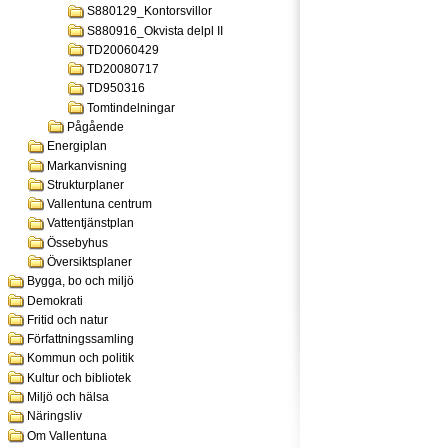
S880129_Kontorsvillor
S880916_Okvista delpl II
TD20060429
TD20080717
TD950316
Tomtindelningar
Pågående
Energiplan
Markanvisning
Strukturplaner
Vallentuna centrum
Vattentjänstplan
Össebyhus
Översiktsplaner
Bygga, bo och miljö
Demokrati
Fritid och natur
Författningssamling
Kommun och politik
Kultur och bibliotek
Miljö och hälsa
Näringsliv
Om Vallentuna