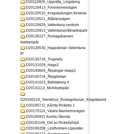
D20110929_Upprätta_Lingsberg
D20120413_Fornminnesvägen
D20120510_Kragstadungen förskola
D20120521_Blåbärsvägen
D20120829_Vallentuna centrum
D20120913_VallentunaVåtmarkspark
D20130227_Roslagsbanans
dubbelspår
D20130530_Hagaskolan Vallentuna
IP
D20130718_Tingvalla
D20131029_Haga3
D20140603_Åbyängar-etapp1
D20140724_Åbygläntan
D20141023_Bällstaberg 4
D20141113_Molnbydepån
D20160219_Teknikhus_Roslagsbanan_Kragstalund
D20160711_Kårsta Rickeby 1
D20170114_Västra Manhemsvägen
D20180921 Kumla-Stensta
D20181108_Del av Rickebyhöjd
D20190208_Lindholmen-Uppsäter