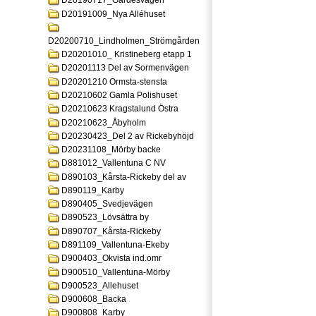
D20190717_Gardesvagen
D20191009_Nya Alléhuset
D20200710_Lindholmen_Strömgården
D20201010_ Kristineberg etapp 1
D20201113 Del av Sormenvägen
D20201210 Ormsta-stensta
D20210602 Gamla Polishuset
D20210623 Kragstalund Östra
D20210623_Åbyholm
D20230423_Del 2 av Rickebyhöjd
D20231108_Mörby backe
D881012_Vallentuna C NV
D890103_Kårsta-Rickeby del av
D890119_Karby
D890405_Svedjevägen
D890523_Lövsättra by
D890707_Kårsta-Rickeby
D891109_Vallentuna-Ekeby
D900403_Okvista ind.omr
D900510_Vallentuna-Mörby
D900523_Allehuset
D900608_Backa
D900808_Karby