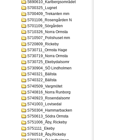
S690610_Karlbergsområdet
S700325_Lugnet
S700409_Trekanten mm
S701106_Rosengården N
S701109_Sörgården
S710326_Norra Ormsta
S710507_Polishuset mm
S720809_Rickeby
S730711_Ormsta Hage
S730719_Norra Ormsta
S730725_Ekebydalsomr
S730904_SÖ Lindholmen
S740321_Bällsta
S740322_Bällsta
S740509_Vargmötet
S740816_Norra Runborg
S740923_Rosendalsomr
S741003_Lovisedal
S750304_Hammarbacken
S750613_Södra Ormsta
S751006_Åby, Rickeby
S751111_Ekeby
S760518_Åby,Rickeby