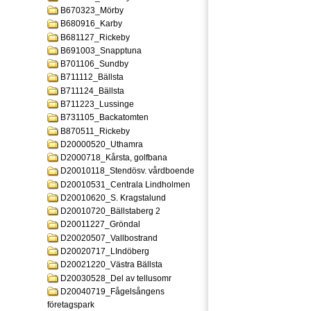
B670323_Mörby
B680916_Karby
B681127_Rickeby
B691003_Snapptuna
B701106_Sundby
B711112_Bällsta
B711124_Bällsta
B711223_Lussinge
B731105_Backatomten
B870511_Rickeby
D20000520_Uthamra
D2000718_Kårsta, golfbana
D20010118_Stendösv. vårdboende
D20010531_Centrala Lindholmen
D20010620_S. Kragstalund
D20010720_Bällstaberg 2
D20011227_Gröndal
D20020507_Vallbostrand
D20020717_LIndöberg
D20021220_Västra Bällsta
D20030528_Del av tellusomr
D20040719_Fågelsångens
företagspark