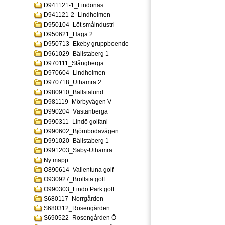
D941121-1_Lindönäs
D941121-2_Lindholmen
D950104_Löt småindustri
D950621_Haga 2
D950713_Ekeby gruppboende
D961029_Bällstaberg 1
D970111_Stångberga
D970604_Lindholmen
D970718_Uthamra 2
D980910_Bällstalund
D981119_Mörbyvägen V
D990204_Västanberga
D990311_Lindö golfanl
D990602_Björnbodavägen
D991020_Bällstaberg 1
D991203_Säby-Uthamra
Ny mapp
O890614_Vallentuna golf
O930927_Brollsta golf
O990303_Lindö Park golf
S680117_Norrgården
S680312_Rosengården
S690522_Rosengården Ö