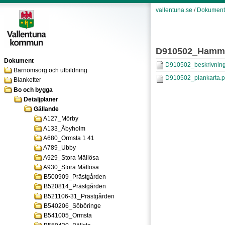
vallentuna.se
/
Dokument
D910502_Hamma
Dokument
D910502_beskrivning
Barnomsorg och utbildning
D910502_plankarta.p
Blanketter
Bo och bygga
Detaljplaner
Gällande
A127_Mörby
A133_Åbyholm
A680_Ormsta 1 41
A789_Ubby
A929_Stora Mällösa
A930_Stora Mällösa
B500909_Prästgården
B520814_Prästgården
B521106-31_Prästgården
B540206_Söböringe
B541005_Ormsta