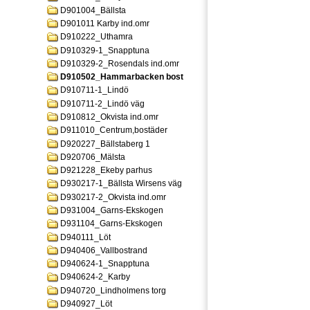
D901004_Bällsta
D901011 Karby ind.omr
D910222_Uthamra
D910329-1_Snapptuna
D910329-2_Rosendals ind.omr
D910502_Hammarbacken bost
D910711-1_Lindö
D910711-2_Lindö väg
D910812_Okvista ind.omr
D911010_Centrum,bostäder
D920227_Bällstaberg 1
D920706_Mälsta
D921228_Ekeby parhus
D930217-1_Bällsta Wirsens väg
D930217-2_Okvista ind.omr
D931004_Garns-Ekskogen
D931104_Garns-Ekskogen
D940111_Löt
D940406_Vallbostrand
D940624-1_Snapptuna
D940624-2_Karby
D940720_Lindholmens torg
D940927_Löt