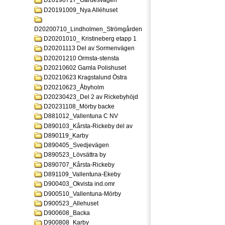
D20190717_Gardesvagen
D20191009_Nya Alléhuset
D20200710_Lindholmen_Strömgården
D20201010_ Kristineberg etapp 1
D20201113 Del av Sormenvägen
D20201210 Ormsta-stensta
D20210602 Gamla Polishuset
D20210623 Kragstalund Östra
D20210623_Åbyholm
D20230423_Del 2 av Rickebyhöjd
D20231108_Mörby backe
D881012_Vallentuna C NV
D890103_Kårsta-Rickeby del av
D890119_Karby
D890405_Svedjevägen
D890523_Lövsättra by
D890707_Kårsta-Rickeby
D891109_Vallentuna-Ekeby
D900403_Okvista ind.omr
D900510_Vallentuna-Mörby
D900523_Allehuset
D900608_Backa
D900808_Karby