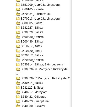
B550430_Bällsta
B551209_Upprätta-Lingsberg
B560105_Ormsta
B570424_Rickebyhöjd
B570513_Upprätta-Lingsberg
B580305_Backa
B581227_Bällsta
B590629_Bällsta
B590630_Ormsta
B600430_Bällsta
B610717_Karby
B610720_Berga
B620317_Bällsta
B620409_Ormsta
B630314_Bällsta, Björnbodaomr
B630320-56_Mörby och Rickeby del
1
B630320-57 Mörby och Rickeby del 2
B630614_Bällsta
B631129_Mälsta
B640217_Mörbytorp
B640421_Gillberga
B640923_Snapptuna
B640930_Rickeby