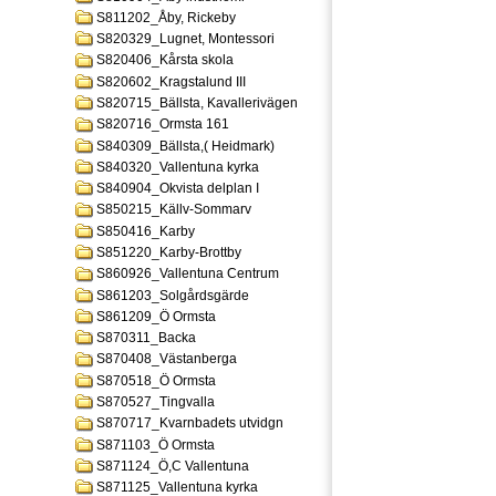
S811202_Åby, Rickeby
S820329_Lugnet, Montessori
S820406_Kårsta skola
S820602_Kragstalund III
S820715_Bällsta, Kavallerivägen
S820716_Ormsta 161
S840309_Bällsta,( Heidmark)
S840320_Vallentuna kyrka
S840904_Okvista delplan I
S850215_Källv-Sommarv
S850416_Karby
S851220_Karby-Brottby
S860926_Vallentuna Centrum
S861203_Solgårdsgärde
S861209_Ö Ormsta
S870311_Backa
S870408_Västanberga
S870518_Ö Ormsta
S870527_Tingvalla
S870717_Kvarnbadets utvidgn
S871103_Ö Ormsta
S871124_Ö,C Vallentuna
S871125_Vallentuna kyrka