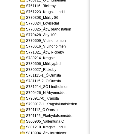
S760721_Ö Lindholmen
S761116_Rickeby
S761223_Kragstalund I
S770308_Mörby 86
S770324_Lovisedal
S770325_Åby, brandstation
S770428_Åby 100
S770609_V Lindholmen
S770616_V Lindholmen
S771021_Åby, Rickeby
S780214_Kragsta
S780606_Mörbygård
S780927_Rickeby
S781115-1_Ö Ormsta
S781115-2_Ö Ormsta
S781214_SÖ Lindholmen
S790426_N Åbyområdet
S790917-0_Kragsta
S790917-1_Kragstalundsleden
S791112_Ö Ormsta
S791126_Ekebydalsområdet
S800905_Vallentuna C
S801210_Kragstalund II
S810904_Åby inustriomr