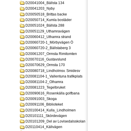
D20041004_Bällsta 134
D20041203_Nyby
D20050518_Brittas backe
D20050714_Kumla bostäder
D20051024_Bällsta 288
D20051129_Uthamravägen
D20060412_Uthamra strand
D20060720-1_Mörbyvägen Ö
D20060720-2_Bällstaberg 3
D20061207_Ormsta Rimitomten
D20070116_Gustavslund
D20070629_Ormsta 170
D20080718_Lindholmsv. Smidesv
D20081104-1_Vallentuna trafikplats
D20081104-2_Olhamra
D20081223_Tegelbruket
D20090616_Rosenkälla golfbana
D20091003_Skoga
D20091106_Biblioteket
D20100414_Kulla_Lindholmen
D20101111_Skördevägen
D20101209_Del av Lovisedalsskolan
D20110414_Källvägen