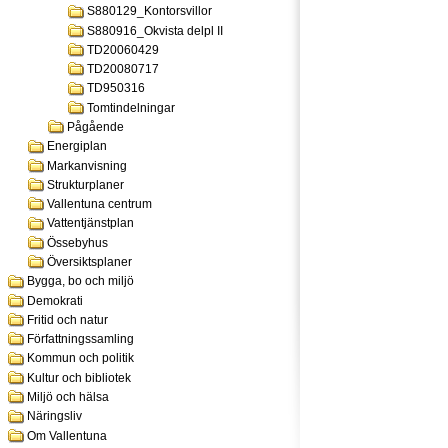
S880129_Kontorsvillor
S880916_Okvista delpl II
TD20060429
TD20080717
TD950316
Tomtindelningar
Pågående
Energiplan
Markanvisning
Strukturplaner
Vallentuna centrum
Vattentjänstplan
Össebyhus
Översiktsplaner
Bygga, bo och miljö
Demokrati
Fritid och natur
Författningssamling
Kommun och politik
Kultur och bibliotek
Miljö och hälsa
Näringsliv
Om Vallentuna