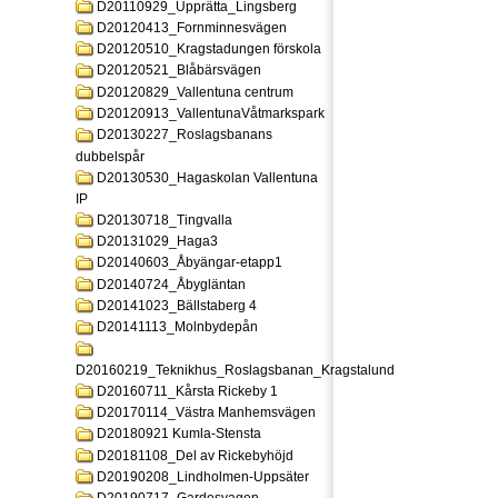
D20110929_Upprätta_Lingsberg
D20120413_Fornminnesvägen
D20120510_Kragstadungen förskola
D20120521_Blåbärsvägen
D20120829_Vallentuna centrum
D20120913_VallentunaVåtmarkspark
D20130227_Roslagsbanans
dubbelspår
D20130530_Hagaskolan Vallentuna
IP
D20130718_Tingvalla
D20131029_Haga3
D20140603_Åbyängar-etapp1
D20140724_Åbygläntan
D20141023_Bällstaberg 4
D20141113_Molnbydepån
D20160219_Teknikhus_Roslagsbanan_Kragstalund
D20160711_Kårsta Rickeby 1
D20170114_Västra Manhemsvägen
D20180921 Kumla-Stensta
D20181108_Del av Rickebyhöjd
D20190208_Lindholmen-Uppsäter