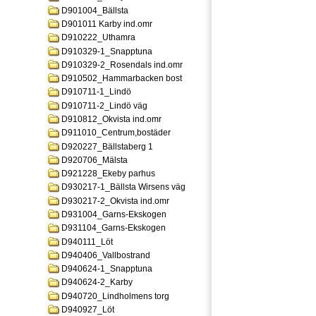
D901004_Bällsta
D901011 Karby ind.omr
D910222_Uthamra
D910329-1_Snapptuna
D910329-2_Rosendals ind.omr
D910502_Hammarbacken bost
D910711-1_Lindö
D910711-2_Lindö väg
D910812_Okvista ind.omr
D911010_Centrum,bostäder
D920227_Bällstaberg 1
D920706_Mälsta
D921228_Ekeby parhus
D930217-1_Bällsta Wirsens väg
D930217-2_Okvista ind.omr
D931004_Garns-Ekskogen
D931104_Garns-Ekskogen
D940111_Löt
D940406_Vallbostrand
D940624-1_Snapptuna
D940624-2_Karby
D940720_Lindholmens torg
D940927_Löt