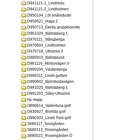
D941121-1_Lindönäs
D941121-2_Lindholmen
D950104_Löt småindustri
D950621_Haga 2
D950713_Ekeby gruppboende
D961029_Bällstaberg 1
D970111_Stångberga
D970604_Lindholmen
D970718_Uthamra 2
D980910_Bällstalund
D981119_Mörbyvägen V
D990204_Västanberga
D990311_Lindö golfanl
D990602_Björnbodavägen
D991020_Bällstaberg 1
D991203_Säby-Uthamra
Ny mapp
O890614_Vallentuna golf
O930927_Brollsta golf
O990303_Lindö Park golf
S680117_Norrgården
S680312_Rosengården
S690522_Rosengården Ö