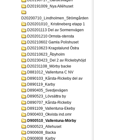
D20190717_Gardesvagen
D20191009_Nya Alléhuset
D20200710_Lindholmen_Strömgården
D20201010_ Kristineberg etapp 1
D20201113 Del av Sormenvägen
D20201210 Ormsta-stensta
D20210602 Gamla Polishuset
D20210623 Kragstalund Östra
D20210623_Åbyholm
D20230423_Del 2 av Rickebyhöjd
D20231108_Mörby backe
D881012_Vallentuna C NV
D890103_Kårsta-Rickeby del av
D890119_Karby
D890405_Svedjevägen
D890523_Lövsättra by
D890707_Kårsta-Rickeby
D891109_Vallentuna-Ekeby
D900403_Okvista ind.omr
D900510_Vallentuna-Mörby
D900523_Allehuset
D900608_Backa
D900808_Karby