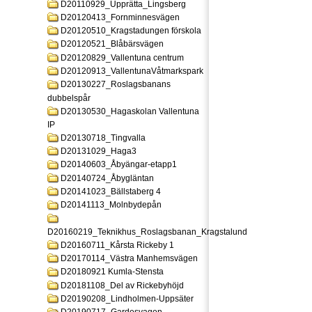
D20110929_Upprätta_Lingsberg
D20120413_Fornminnesvägen
D20120510_Kragstadungen förskola
D20120521_Blåbärsvägen
D20120829_Vallentuna centrum
D20120913_VallentunaVåtmarkspark
D20130227_Roslagsbanans
dubbelspår
D20130530_Hagaskolan Vallentuna
IP
D20130718_Tingvalla
D20131029_Haga3
D20140603_Åbyängar-etapp1
D20140724_Åbygläntan
D20141023_Bällstaberg 4
D20141113_Molnbydepån
D20160219_Teknikhus_Roslagsbanan_Kragstalund
D20160711_Kårsta Rickeby 1
D20170114_Västra Manhemsvägen
D20180921 Kumla-Stensta
D20181108_Del av Rickebyhöjd
D20190208_Lindholmen-Uppsäter