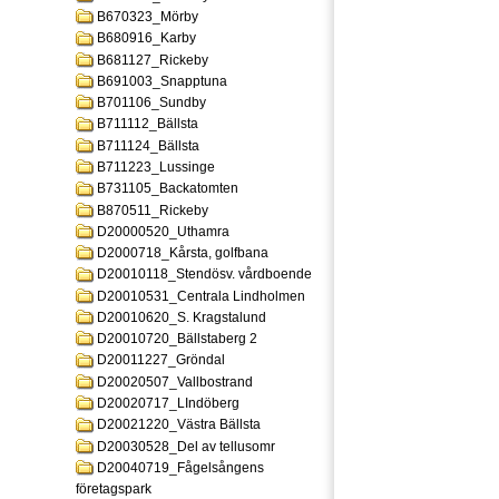
B670323_Mörby
B680916_Karby
B681127_Rickeby
B691003_Snapptuna
B701106_Sundby
B711112_Bällsta
B711124_Bällsta
B711223_Lussinge
B731105_Backatomten
B870511_Rickeby
D20000520_Uthamra
D2000718_Kårsta, golfbana
D20010118_Stendösv. vårdboende
D20010531_Centrala Lindholmen
D20010620_S. Kragstalund
D20010720_Bällstaberg 2
D20011227_Gröndal
D20020507_Vallbostrand
D20020717_LIndöberg
D20021220_Västra Bällsta
D20030528_Del av tellusomr
D20040719_Fågelsångens
företagspark