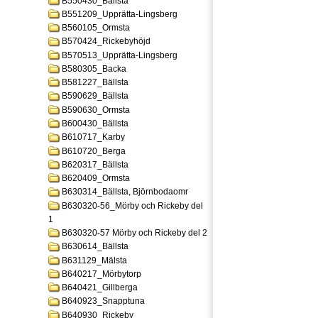
B550430_Bällsta
B551209_Upprätta-Lingsberg
B560105_Ormsta
B570424_Rickebyhöjd
B570513_Upprätta-Lingsberg
B580305_Backa
B581227_Bällsta
B590629_Bällsta
B590630_Ormsta
B600430_Bällsta
B610717_Karby
B610720_Berga
B620317_Bällsta
B620409_Ormsta
B630314_Bällsta, Björnbodaomr
B630320-56_Mörby och Rickeby del
1
B630320-57 Mörby och Rickeby del 2
B630614_Bällsta
B631129_Mälsta
B640217_Mörbytorp
B640421_Gillberga
B640923_Snapptuna
B640930_Rickeby