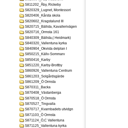
S811202_Åby, Rickeby
S820329_Lugnet, Montessori
S820406_Kårsta skola
S820602_Kragstalund III
S820715_Bällsta, Kavallerivägen
S820716_Ormsta 161
S840309_Bällsta,( Heidmark)
S840320_Vallentuna kyrka
S840904_Okvista delplan I
S850215_Källv-Sommarv
S850416_Karby
S851220_Karby-Brottby
S860926_Vallentuna Centrum
S861203_Solgårdsgärde
S861209_Ö Ormsta
S870311_Backa
S870408_Västanberga
S870518_Ö Ormsta
S870527_Tingvalla
S870717_Kvarnbadets utvidgn
S871103_Ö Ormsta
S871124_Ö,C Vallentuna
S871125_Vallentuna kyrka