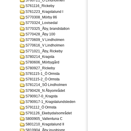
S760721_Ö Lindholmen
S761116_Rickeby
S761223_Kragstalund I
S770308_Mörby 86
S770324_Lovisedal
S770325_Åby, brandstation
S770428_Åby 100
S770609_V Lindholmen
S770616_V Lindholmen
S771021_Åby, Rickeby
S780214_Kragsta
S780606_Mörbygård
S780927_Rickeby
S781115-1_Ö Ormsta
S781115-2_Ö Ormsta
S781214_SÖ Lindholmen
S790426_N Åbyområdet
S790917-0_Kragsta
S790917-1_Kragstalundsleden
S791112_Ö Ormsta
S791126_Ekebydalsområdet
S800905_Vallentuna C
S801210_Kragstalund II
S810904_Åby inustriomr