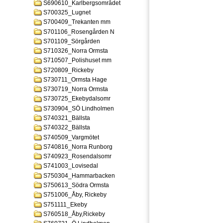
S690610_Karlbergsområdet
S700325_Lugnet
S700409_Trekanten mm
S701106_Rosengården N
S701109_Sörgården
S710326_Norra Ormsta
S710507_Polishuset mm
S720809_Rickeby
S730711_Ormsta Hage
S730719_Norra Ormsta
S730725_Ekebydalsomr
S730904_SÖ Lindholmen
S740321_Bällsta
S740322_Bällsta
S740509_Vargmötet
S740816_Norra Runborg
S740923_Rosendalsomr
S741003_Lovisedal
S750304_Hammarbacken
S750613_Södra Ormsta
S751006_Åby, Rickeby
S751111_Ekeby
S760518_Åby,Rickeby