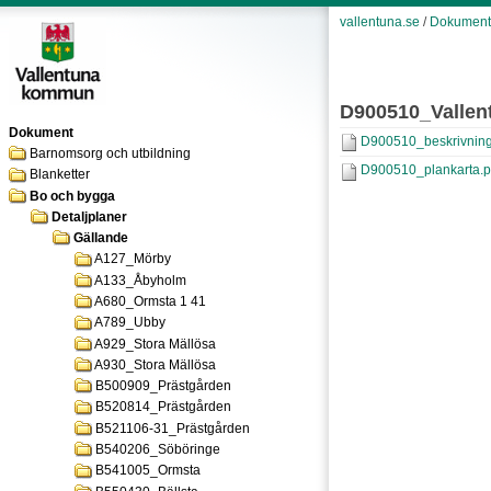
vallentuna.se
/
Dokument
D900510_Vallen
Dokument
D900510_beskrivning
Barnomsorg och utbildning
D900510_plankarta.p
Blanketter
Bo och bygga
Detaljplaner
Gällande
A127_Mörby
A133_Åbyholm
A680_Ormsta 1 41
A789_Ubby
A929_Stora Mällösa
A930_Stora Mällösa
B500909_Prästgården
B520814_Prästgården
B521106-31_Prästgården
B540206_Söböringe
B541005_Ormsta