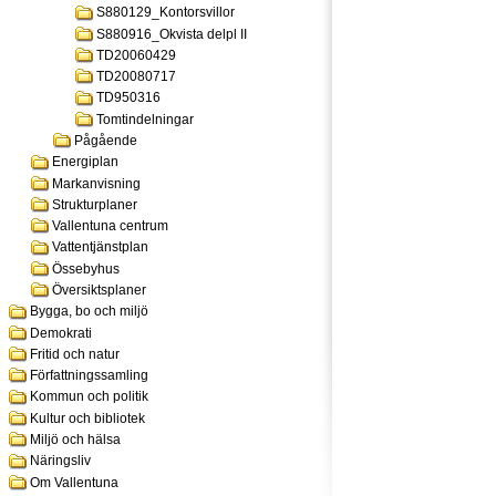
S880129_Kontorsvillor
S880916_Okvista delpl II
TD20060429
TD20080717
TD950316
Tomtindelningar
Pågående
Energiplan
Markanvisning
Strukturplaner
Vallentuna centrum
Vattentjänstplan
Össebyhus
Översiktsplaner
Bygga, bo och miljö
Demokrati
Fritid och natur
Författningssamling
Kommun och politik
Kultur och bibliotek
Miljö och hälsa
Näringsliv
Om Vallentuna