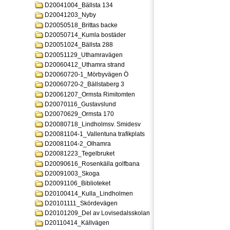
D20041004_Bällsta 134
D20041203_Nyby
D20050518_Brittas backe
D20050714_Kumla bostäder
D20051024_Bällsta 288
D20051129_Uthamravägen
D20060412_Uthamra strand
D20060720-1_Mörbyvägen Ö
D20060720-2_Bällstaberg 3
D20061207_Ormsta Rimitomten
D20070116_Gustavslund
D20070629_Ormsta 170
D20080718_Lindholmsv. Smidesv
D20081104-1_Vallentuna trafikplats
D20081104-2_Olhamra
D20081223_Tegelbruket
D20090616_Rosenkälla golfbana
D20091003_Skoga
D20091106_Biblioteket
D20100414_Kulla_Lindholmen
D20101111_Skördevägen
D20101209_Del av Lovisedalsskolan
D20110414_Källvägen