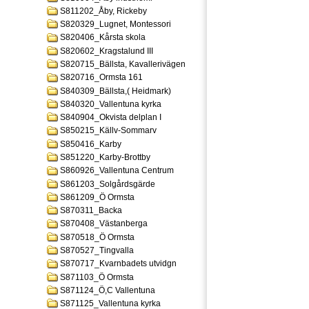
S811202_Åby, Rickeby
S820329_Lugnet, Montessori
S820406_Kårsta skola
S820602_Kragstalund III
S820715_Bällsta, Kavallerivägen
S820716_Ormsta 161
S840309_Bällsta,( Heidmark)
S840320_Vallentuna kyrka
S840904_Okvista delplan I
S850215_Källv-Sommarv
S850416_Karby
S851220_Karby-Brottby
S860926_Vallentuna Centrum
S861203_Solgårdsgärde
S861209_Ö Ormsta
S870311_Backa
S870408_Västanberga
S870518_Ö Ormsta
S870527_Tingvalla
S870717_Kvarnbadets utvidgn
S871103_Ö Ormsta
S871124_Ö,C Vallentuna
S871125_Vallentuna kyrka