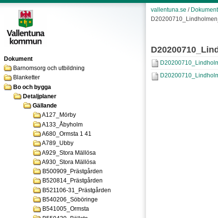
vallentuna.se
/
Dokument
D20200710_Lindholmen
D20200710_Lin
Dokument
D20200710_Lindholme
Barnomsorg och utbildning
D20200710_Lindholme
Blanketter
Bo och bygga
Detaljplaner
Gällande
A127_Mörby
A133_Åbyholm
A680_Ormsta 1 41
A789_Ubby
A929_Stora Mällösa
A930_Stora Mällösa
B500909_Prästgården
B520814_Prästgården
B521106-31_Prästgården
B540206_Söböringe
B541005_Ormsta