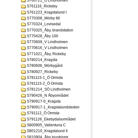
S760721_Ö Lindholmen
S761116_Rickeby
S761223_Kragstalund I
S770308_Mörby 86
S770324_Lovisedal
S770325_Åby, brandstation
S770428_Åby 100
S770609_V Lindholmen
S770616_V Lindholmen
S771021_Åby, Rickeby
S780214_Kragsta
S780606_Mörbygård
S780927_Rickeby
S781115-1_Ö Ormsta
S781115-2_Ö Ormsta
S781214_SÖ Lindholmen
S790426_N Åbyområdet
S790917-0_Kragsta
S790917-1_Kragstalundsleden
S791112_Ö Ormsta
S791126_Ekebydalsområdet
S800905_Vallentuna C
S801210_Kragstalund II
S810904_Åby inustriomr