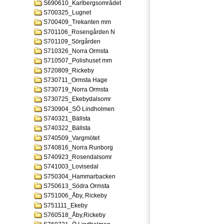
S690610_Karlbergsområdet
S700325_Lugnet
S700409_Trekanten mm
S701106_Rosengården N
S701109_Sörgården
S710326_Norra Ormsta
S710507_Polishuset mm
S720809_Rickeby
S730711_Ormsta Hage
S730719_Norra Ormsta
S730725_Ekebydalsomr
S730904_SÖ Lindholmen
S740321_Bällsta
S740322_Bällsta
S740509_Vargmötet
S740816_Norra Runborg
S740923_Rosendalsomr
S741003_Lovisedal
S750304_Hammarbacken
S750613_Södra Ormsta
S751006_Åby, Rickeby
S751111_Ekeby
S760518_Åby,Rickeby