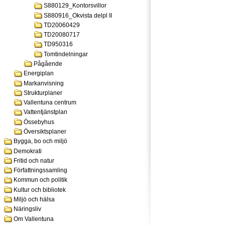
S880129_Kontorsvillor
S880916_Okvista delpl II
TD20060429
TD20080717
TD950316
Tomtindelningar
Pågående
Energiplan
Markanvisning
Strukturplaner
Vallentuna centrum
Vattentjänstplan
Össebyhus
Översiktsplaner
Bygga, bo och miljö
Demokrati
Fritid och natur
Författningssamling
Kommun och politik
Kultur och bibliotek
Miljö och hälsa
Näringsliv
Om Vallentuna