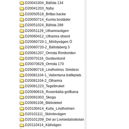
D20041004_Bällsta 134
D20041203_Nyby
D20050518_Brittas backe
D20050714_Kumla bostäder
D20051024_Bällsta 288
D20051129_Uthamravägen
D20060412_Uthamra strand
D20060720-1_Mörbyvägen Ö
D20060720-2_Bällstaberg 3
D20061207_Ormsta Rimitomten
D20070116_Gustavslund
D20070629_Ormsta 170
D20080718_Lindholmsv. Smidesv
D20081104-1_Vallentuna trafikplats
D20081104-2_Olhamra
D20081223_Tegelbruket
D20090616_Rosenkälla golfbana
D20091003_Skoga
D20091106_Biblioteket
D20100414_Kulla_Lindholmen
D20101111_Skördevägen
D20101209_Del av Lovisedalsskolan
D20110414_Källvägen