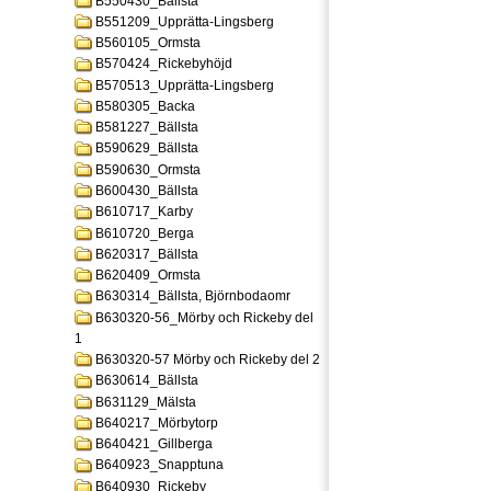
B550430_Bällsta
B551209_Upprätta-Lingsberg
B560105_Ormsta
B570424_Rickebyhöjd
B570513_Upprätta-Lingsberg
B580305_Backa
B581227_Bällsta
B590629_Bällsta
B590630_Ormsta
B600430_Bällsta
B610717_Karby
B610720_Berga
B620317_Bällsta
B620409_Ormsta
B630314_Bällsta, Björnbodaomr
B630320-56_Mörby och Rickeby del
1
B630320-57 Mörby och Rickeby del 2
B630614_Bällsta
B631129_Mälsta
B640217_Mörbytorp
B640421_Gillberga
B640923_Snapptuna
B640930_Rickeby