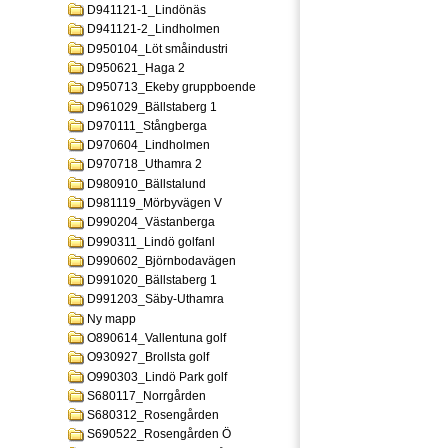
D941121-1_Lindönäs
D941121-2_Lindholmen
D950104_Löt småindustri
D950621_Haga 2
D950713_Ekeby gruppboende
D961029_Bällstaberg 1
D970111_Stångberga
D970604_Lindholmen
D970718_Uthamra 2
D980910_Bällstalund
D981119_Mörbyvägen V
D990204_Västanberga
D990311_Lindö golfanl
D990602_Björnbodavägen
D991020_Bällstaberg 1
D991203_Säby-Uthamra
Ny mapp
O890614_Vallentuna golf
O930927_Brollsta golf
O990303_Lindö Park golf
S680117_Norrgården
S680312_Rosengården
S690522_Rosengården Ö