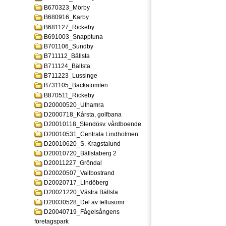
B670323_Mörby
B680916_Karby
B681127_Rickeby
B691003_Snapptuna
B701106_Sundby
B711112_Bällsta
B711124_Bällsta
B711223_Lussinge
B731105_Backatomten
B870511_Rickeby
D20000520_Uthamra
D2000718_Kårsta, golfbana
D20010118_Stendösv. vårdboende
D20010531_Centrala Lindholmen
D20010620_S. Kragstalund
D20010720_Bällstaberg 2
D20011227_Gröndal
D20020507_Vallbostrand
D20020717_LIndöberg
D20021220_Västra Bällsta
D20030528_Del av tellusomr
D20040719_Fågelsångens
företagspark