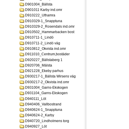
D901004_Bällsta
D901011 Karby ind.omr
D910222_Uthamra
D910329-1_Snapptuna
D910329-2_Rosendals ind.omr
D910502_Hammarbacken bost
D910711-1_Lindö
D910711-2_Lindö väg
D910812_Okvista ind.omr
D911010_Centrum,bostäder
D920227_Bällstaberg 1
D920706_Mälsta
D921228_Ekeby parhus
D930217-1_Bällsta Wirsens väg
D930217-2_Okvista ind.omr
D931004_Garns-Ekskogen
D931104_Garns-Ekskogen
D940111_Löt
D940406_Vallbostrand
D940624-1_Snapptuna
D940624-2_Karby
D940720_Lindholmens torg
D940927_Löt