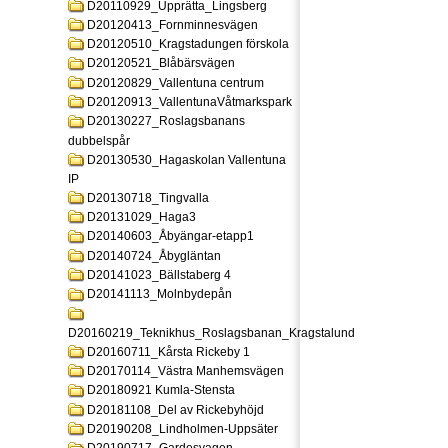
D20110929_Upprätta_Lingsberg
D20120413_Fornminnesvägen
D20120510_Kragstadungen förskola
D20120521_Blåbärsvägen
D20120829_Vallentuna centrum
D20120913_VallentunaVåtmarkspark
D20130227_Roslagsbanans
dubbelspår
D20130530_Hagaskolan Vallentuna
IP
D20130718_Tingvalla
D20131029_Haga3
D20140603_Åbyängar-etapp1
D20140724_Åbygläntan
D20141023_Bällstaberg 4
D20141113_Molnbydepån
D20160219_Teknikhus_Roslagsbanan_Kragstalund
D20160711_Kårsta Rickeby 1
D20170114_Västra Manhemsvägen
D20180921 Kumla-Stensta
D20181108_Del av Rickebyhöjd
D20190208_Lindholmen-Uppsäter