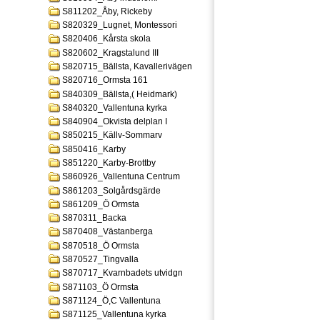
S811202_Åby, Rickeby
S820329_Lugnet, Montessori
S820406_Kårsta skola
S820602_Kragstalund III
S820715_Bällsta, Kavallerivägen
S820716_Ormsta 161
S840309_Bällsta,( Heidmark)
S840320_Vallentuna kyrka
S840904_Okvista delplan I
S850215_Källv-Sommarv
S850416_Karby
S851220_Karby-Brottby
S860926_Vallentuna Centrum
S861203_Solgårdsgärde
S861209_Ö Ormsta
S870311_Backa
S870408_Västanberga
S870518_Ö Ormsta
S870527_Tingvalla
S870717_Kvarnbadets utvidgn
S871103_Ö Ormsta
S871124_Ö,C Vallentuna
S871125_Vallentuna kyrka