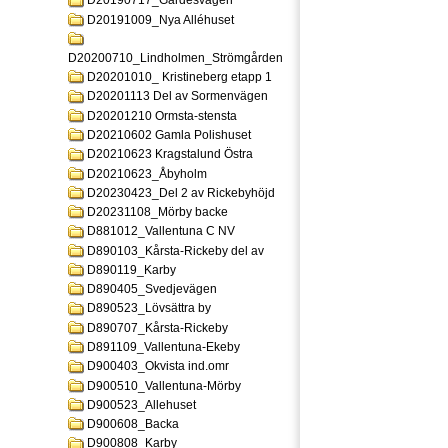
D20190717_Gardesvagen
D20191009_Nya Alléhuset
D20200710_Lindholmen_Strömgården
D20201010_ Kristineberg etapp 1
D20201113 Del av Sormenvägen
D20201210 Ormsta-stensta
D20210602 Gamla Polishuset
D20210623 Kragstalund Östra
D20210623_Åbyholm
D20230423_Del 2 av Rickebyhöjd
D20231108_Mörby backe
D881012_Vallentuna C NV
D890103_Kårsta-Rickeby del av
D890119_Karby
D890405_Svedjevägen
D890523_Lövsättra by
D890707_Kårsta-Rickeby
D891109_Vallentuna-Ekeby
D900403_Okvista ind.omr
D900510_Vallentuna-Mörby
D900523_Allehuset
D900608_Backa
D900808_Karby