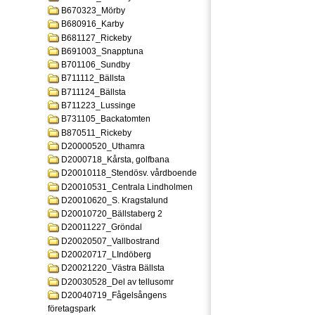
B670323_Mörby
B680916_Karby
B681127_Rickeby
B691003_Snapptuna
B701106_Sundby
B711112_Bällsta
B711124_Bällsta
B711223_Lussinge
B731105_Backatomten
B870511_Rickeby
D20000520_Uthamra
D2000718_Kårsta, golfbana
D20010118_Stendösv. vårdboende
D20010531_Centrala Lindholmen
D20010620_S. Kragstalund
D20010720_Bällstaberg 2
D20011227_Gröndal
D20020507_Vallbostrand
D20020717_LIndöberg
D20021220_Västra Bällsta
D20030528_Del av tellusomr
D20040719_Fågelsångens
företagspark