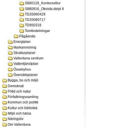
S880129_Kontorsvillor
S880916_Okvista delpl II
TD20060429
TD20080717
TD950316
Tomtindelningar
Pågående
Energiplan
Markanvisning
Strukturplaner
Vallentuna centrum
Vattentjänstplan
Össebyhus
Översiktsplaner
Bygga, bo och miljö
Demokrati
Fritid och natur
Författningssamling
Kommun och politik
Kultur och bibliotek
Miljö och hälsa
Näringsliv
Om Vallentuna