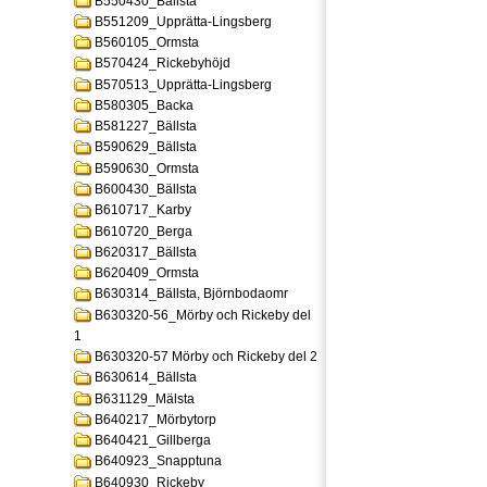
B550430_Bällsta
B551209_Upprätta-Lingsberg
B560105_Ormsta
B570424_Rickebyhöjd
B570513_Upprätta-Lingsberg
B580305_Backa
B581227_Bällsta
B590629_Bällsta
B590630_Ormsta
B600430_Bällsta
B610717_Karby
B610720_Berga
B620317_Bällsta
B620409_Ormsta
B630314_Bällsta, Björnbodaomr
B630320-56_Mörby och Rickeby del
1
B630320-57 Mörby och Rickeby del 2
B630614_Bällsta
B631129_Mälsta
B640217_Mörbytorp
B640421_Gillberga
B640923_Snapptuna
B640930_Rickeby