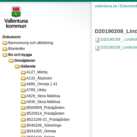
vallentuna.se
/
Dokument
D20190208_Lin
Dokument
D20190208 _ Lindholm
Barnomsorg och utbildning
D20190208_Lindholme
Blanketter
Bo och bygga
Detaljplaner
Gällande
A127_Mörby
A133_Åbyholm
A680_Ormsta 1 41
A789_Ubby
A929_Stora Mällösa
A930_Stora Mällösa
B500909_Prästgården
B520814_Prästgården
B521106-31_Prästgården
B540206_Söböringe
B541005_Ormsta