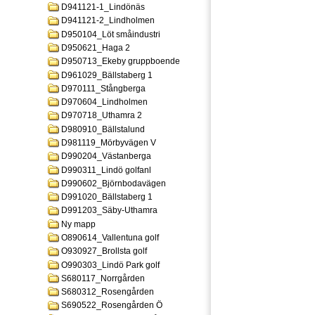
D941121-1_Lindönäs
D941121-2_Lindholmen
D950104_Löt småindustri
D950621_Haga 2
D950713_Ekeby gruppboende
D961029_Bällstaberg 1
D970111_Stångberga
D970604_Lindholmen
D970718_Uthamra 2
D980910_Bällstalund
D981119_Mörbyvägen V
D990204_Västanberga
D990311_Lindö golfanl
D990602_Björnbodavägen
D991020_Bällstaberg 1
D991203_Säby-Uthamra
Ny mapp
O890614_Vallentuna golf
O930927_Brollsta golf
O990303_Lindö Park golf
S680117_Norrgården
S680312_Rosengården
S690522_Rosengården Ö