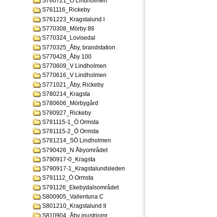
S760721_Ö Lindholmen
S761116_Rickeby
S761223_Kragstalund I
S770308_Mörby 86
S770324_Lovisedal
S770325_Åby, brandstation
S770428_Åby 100
S770609_V Lindholmen
S770616_V Lindholmen
S771021_Åby, Rickeby
S780214_Kragsta
S780606_Mörbygård
S780927_Rickeby
S781115-1_Ö Ormsta
S781115-2_Ö Ormsta
S781214_SÖ Lindholmen
S790426_N Åbyområdet
S790917-0_Kragsta
S790917-1_Kragstalundsleden
S791112_Ö Ormsta
S791126_Ekebydalsområdet
S800905_Vallentuna C
S801210_Kragstalund II
S810904_Åby inustriomr