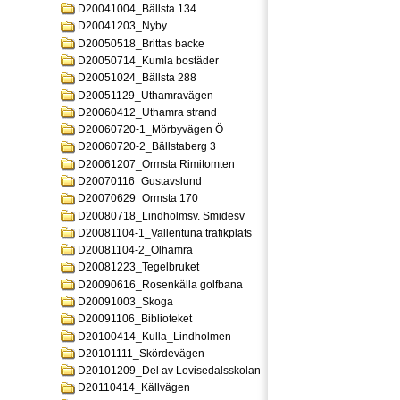
D20041004_Bällsta 134
D20041203_Nyby
D20050518_Brittas backe
D20050714_Kumla bostäder
D20051024_Bällsta 288
D20051129_Uthamravägen
D20060412_Uthamra strand
D20060720-1_Mörbyvägen Ö
D20060720-2_Bällstaberg 3
D20061207_Ormsta Rimitomten
D20070116_Gustavslund
D20070629_Ormsta 170
D20080718_Lindholmsv. Smidesv
D20081104-1_Vallentuna trafikplats
D20081104-2_Olhamra
D20081223_Tegelbruket
D20090616_Rosenkälla golfbana
D20091003_Skoga
D20091106_Biblioteket
D20100414_Kulla_Lindholmen
D20101111_Skördevägen
D20101209_Del av Lovisedalsskolan
D20110414_Källvägen