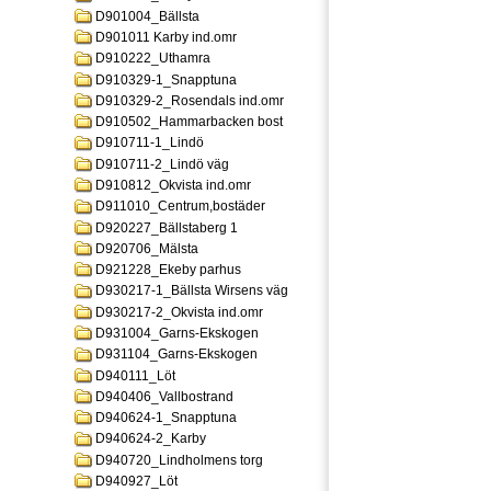
D901004_Bällsta
D901011 Karby ind.omr
D910222_Uthamra
D910329-1_Snapptuna
D910329-2_Rosendals ind.omr
D910502_Hammarbacken bost
D910711-1_Lindö
D910711-2_Lindö väg
D910812_Okvista ind.omr
D911010_Centrum,bostäder
D920227_Bällstaberg 1
D920706_Mälsta
D921228_Ekeby parhus
D930217-1_Bällsta Wirsens väg
D930217-2_Okvista ind.omr
D931004_Garns-Ekskogen
D931104_Garns-Ekskogen
D940111_Löt
D940406_Vallbostrand
D940624-1_Snapptuna
D940624-2_Karby
D940720_Lindholmens torg
D940927_Löt