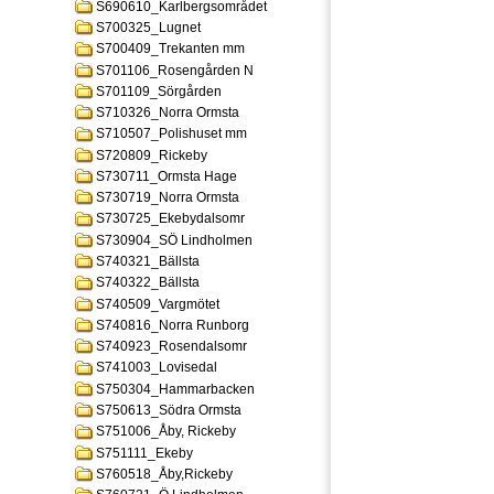
S690610_Karlbergsområdet
S700325_Lugnet
S700409_Trekanten mm
S701106_Rosengården N
S701109_Sörgården
S710326_Norra Ormsta
S710507_Polishuset mm
S720809_Rickeby
S730711_Ormsta Hage
S730719_Norra Ormsta
S730725_Ekebydalsomr
S730904_SÖ Lindholmen
S740321_Bällsta
S740322_Bällsta
S740509_Vargmötet
S740816_Norra Runborg
S740923_Rosendalsomr
S741003_Lovisedal
S750304_Hammarbacken
S750613_Södra Ormsta
S751006_Åby, Rickeby
S751111_Ekeby
S760518_Åby,Rickeby