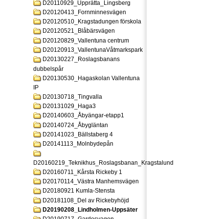
D20110929_Upprätta_Lingsberg
D20120413_Fornminnesvägen
D20120510_Kragstadungen förskola
D20120521_Blåbärsvägen
D20120829_Vallentuna centrum
D20120913_VallentunaVåtmarkspark
D20130227_Roslagsbanans
dubbelspår
D20130530_Hagaskolan Vallentuna
IP
D20130718_Tingvalla
D20131029_Haga3
D20140603_Åbyängar-etapp1
D20140724_Åbygläntan
D20141023_Bällstaberg 4
D20141113_Molnbydepån
D20160219_Teknikhus_Roslagsbanan_Kragstalund
D20160711_Kårsta Rickeby 1
D20170114_Västra Manhemsvägen
D20180921 Kumla-Stensta
D20181108_Del av Rickebyhöjd
D20190208_Lindholmen-Uppsäter