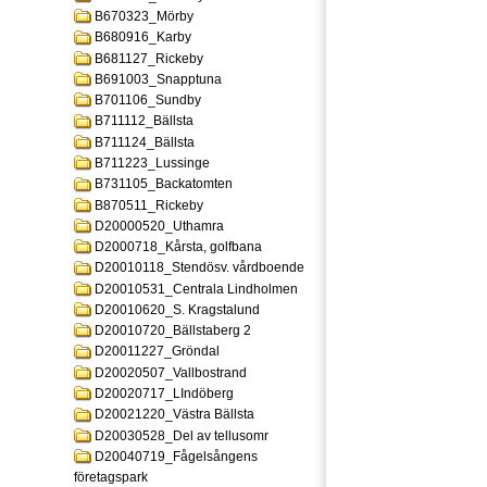
B670323_Mörby
B680916_Karby
B681127_Rickeby
B691003_Snapptuna
B701106_Sundby
B711112_Bällsta
B711124_Bällsta
B711223_Lussinge
B731105_Backatomten
B870511_Rickeby
D20000520_Uthamra
D2000718_Kårsta, golfbana
D20010118_Stendösv. vårdboende
D20010531_Centrala Lindholmen
D20010620_S. Kragstalund
D20010720_Bällstaberg 2
D20011227_Gröndal
D20020507_Vallbostrand
D20020717_LIndöberg
D20021220_Västra Bällsta
D20030528_Del av tellusomr
D20040719_Fågelsångens
företagspark