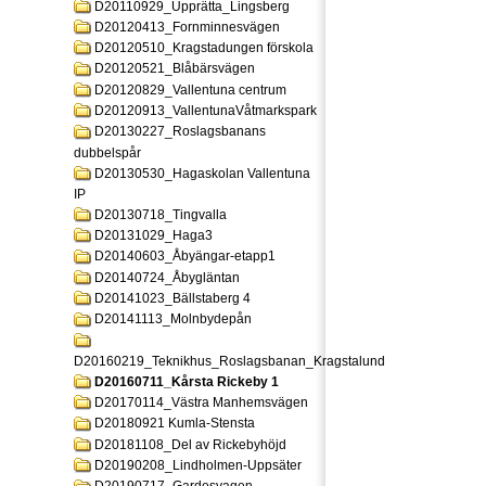
D20110929_Upprätta_Lingsberg
D20120413_Fornminnesvägen
D20120510_Kragstadungen förskola
D20120521_Blåbärsvägen
D20120829_Vallentuna centrum
D20120913_VallentunaVåtmarkspark
D20130227_Roslagsbanans
dubbelspår
D20130530_Hagaskolan Vallentuna
IP
D20130718_Tingvalla
D20131029_Haga3
D20140603_Åbyängar-etapp1
D20140724_Åbygläntan
D20141023_Bällstaberg 4
D20141113_Molnbydepån
D20160219_Teknikhus_Roslagsbanan_Kragstalund
D20160711_Kårsta Rickeby 1
D20170114_Västra Manhemsvägen
D20180921 Kumla-Stensta
D20181108_Del av Rickebyhöjd
D20190208_Lindholmen-Uppsäter