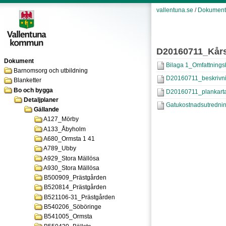
vallentuna.se
/
Dokument
D20160711_Kårs
Dokument
Bilaga 1_Omfattningsb
Barnomsorg och utbildning
D20160711_beskrivni
Blanketter
Bo och bygga
D20160711_plankarta
Detaljplaner
Gatukostnadsutredning
Gällande
A127_Mörby
A133_Åbyholm
A680_Ormsta 1 41
A789_Ubby
A929_Stora Mällösa
A930_Stora Mällösa
B500909_Prästgården
B520814_Prästgården
B521106-31_Prästgården
B540206_Söböringe
B541005_Ormsta