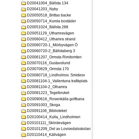
D20041004_Bällsta 134
D20041203_Nyby
D20050518_Brittas backe
D20050714_Kumla bostäder
D20051024_Bällsta 288
D20051129_Uthamravägen
D20060412_Uthamra strand
D20060720-1_Mörbyvägen Ö
D20060720-2_Bällstaberg 3
D20061207_Ormsta Rimitomten
D20070116_Gustavslund
D20070629_Ormsta 170
D20080718_Lindholmsv. Smidesv
D20081104-1_Vallentuna trafikplats
D20081104-2_Olhamra
D20081223_Tegelbruket
D20090616_Rosenkälla golfbana
D20091003_Skoga
D20091106_Biblioteket
D20100414_Kulla_Lindholmen
D20101111_Skördevägen
D20101209_Del av Lovisedalsskolan
D20110414_Källvägen