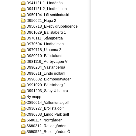
D941121-1_Lindönäs
D941121-2_Lindholmen
D950104_Löt småindustri
D950621_Haga 2
D950713_Ekeby gruppboende
D961029_Bällstaberg 1
D970111_Stångberga
D970604_Lindholmen
D970718_Uthamra 2
D980910_Bällstalund
D981119_Mörbyvägen V
D990204_Västanberga
D990311_Lindö golfanl
D990602_Björnbodavägen
D991020_Bällstaberg 1
D991203_Säby-Uthamra
Ny mapp
O890614_Vallentuna golf
O930927_Brollsta golf
O990303_Lindö Park golf
S680117_Norrgården
S680312_Rosengården
S690522_Rosengården Ö