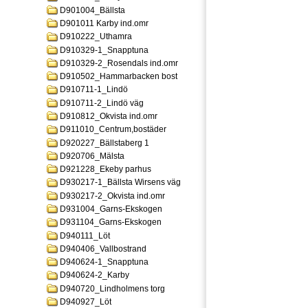
D901004_Bällsta
D901011 Karby ind.omr
D910222_Uthamra
D910329-1_Snapptuna
D910329-2_Rosendals ind.omr
D910502_Hammarbacken bost
D910711-1_Lindö
D910711-2_Lindö väg
D910812_Okvista ind.omr
D911010_Centrum,bostäder
D920227_Bällstaberg 1
D920706_Mälsta
D921228_Ekeby parhus
D930217-1_Bällsta Wirsens väg
D930217-2_Okvista ind.omr
D931004_Garns-Ekskogen
D931104_Garns-Ekskogen
D940111_Löt
D940406_Vallbostrand
D940624-1_Snapptuna
D940624-2_Karby
D940720_Lindholmens torg
D940927_Löt