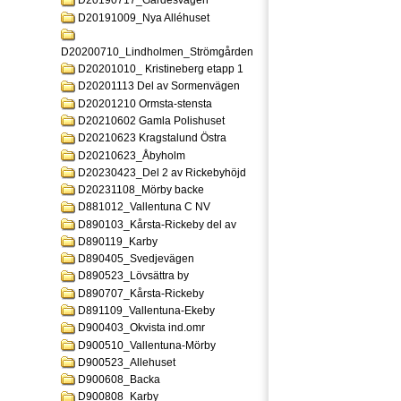
D20190717_Gardesvagen
D20191009_Nya Alléhuset
D20200710_Lindholmen_Strömgården
D20201010_ Kristineberg etapp 1
D20201113 Del av Sormenvägen
D20201210 Ormsta-stensta
D20210602 Gamla Polishuset
D20210623 Kragstalund Östra
D20210623_Åbyholm
D20230423_Del 2 av Rickebyhöjd
D20231108_Mörby backe
D881012_Vallentuna C NV
D890103_Kårsta-Rickeby del av
D890119_Karby
D890405_Svedjevägen
D890523_Lövsättra by
D890707_Kårsta-Rickeby
D891109_Vallentuna-Ekeby
D900403_Okvista ind.omr
D900510_Vallentuna-Mörby
D900523_Allehuset
D900608_Backa
D900808_Karby