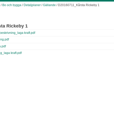
/
Bo och bygga
/
Detaljplaner
/
Gällande
/ D20160711_Kårsta Rickeby 1
ta Rickeby 1
eskrivning_laga kraft.pdf
ng.pdf
.pdf
_laga kraft.pdf