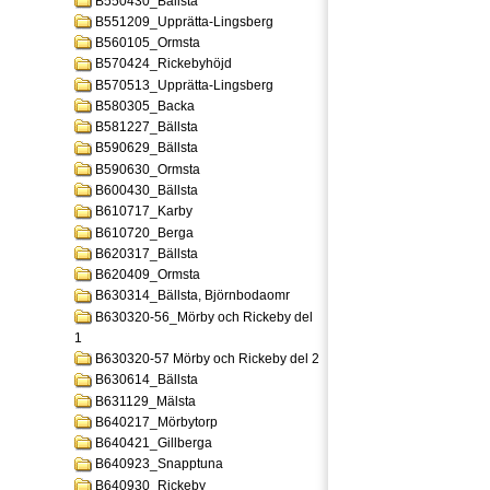
B550430_Bällsta
B551209_Upprätta-Lingsberg
B560105_Ormsta
B570424_Rickebyhöjd
B570513_Upprätta-Lingsberg
B580305_Backa
B581227_Bällsta
B590629_Bällsta
B590630_Ormsta
B600430_Bällsta
B610717_Karby
B610720_Berga
B620317_Bällsta
B620409_Ormsta
B630314_Bällsta, Björnbodaomr
B630320-56_Mörby och Rickeby del
1
B630320-57 Mörby och Rickeby del 2
B630614_Bällsta
B631129_Mälsta
B640217_Mörbytorp
B640421_Gillberga
B640923_Snapptuna
B640930_Rickeby