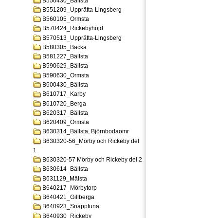
B550430_Bällsta
B551209_Upprätta-Lingsberg
B560105_Ormsta
B570424_Rickebyhöjd
B570513_Upprätta-Lingsberg
B580305_Backa
B581227_Bällsta
B590629_Bällsta
B590630_Ormsta
B600430_Bällsta
B610717_Karby
B610720_Berga
B620317_Bällsta
B620409_Ormsta
B630314_Bällsta, Björnbodaomr
B630320-56_Mörby och Rickeby del
1
B630320-57 Mörby och Rickeby del 2
B630614_Bällsta
B631129_Mälsta
B640217_Mörbytorp
B640421_Gillberga
B640923_Snapptuna
B640930_Rickeby