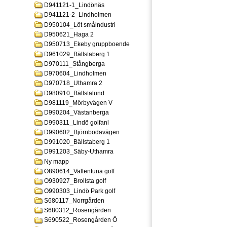
D941121-1_Lindönäs
D941121-2_Lindholmen
D950104_Löt småindustri
D950621_Haga 2
D950713_Ekeby gruppboende
D961029_Bällstaberg 1
D970111_Stångberga
D970604_Lindholmen
D970718_Uthamra 2
D980910_Bällstalund
D981119_Mörbyvägen V
D990204_Västanberga
D990311_Lindö golfanl
D990602_Björnbodavägen
D991020_Bällstaberg 1
D991203_Säby-Uthamra
Ny mapp
O890614_Vallentuna golf
O930927_Brollsta golf
O990303_Lindö Park golf
S680117_Norrgården
S680312_Rosengården
S690522_Rosengården Ö