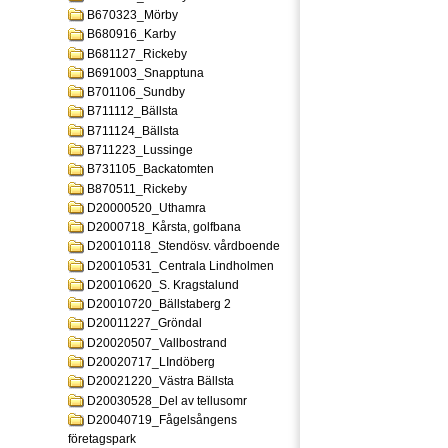
B670323_Mörby
B680916_Karby
B681127_Rickeby
B691003_Snapptuna
B701106_Sundby
B711112_Bällsta
B711124_Bällsta
B711223_Lussinge
B731105_Backatomten
B870511_Rickeby
D20000520_Uthamra
D2000718_Kårsta, golfbana
D20010118_Stendösv. vårdboende
D20010531_Centrala Lindholmen
D20010620_S. Kragstalund
D20010720_Bällstaberg 2
D20011227_Gröndal
D20020507_Vallbostrand
D20020717_LIndöberg
D20021220_Västra Bällsta
D20030528_Del av tellusomr
D20040719_Fågelsångens
företagspark