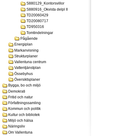
S880129_Kontorsvillor
S880916_Okvista delpl II
TD20060429
TD20080717
TD950316
Tomtindelningar
Pågående
Energiplan
Markanvisning
Strukturplaner
Vallentuna centrum
Vattentjänstplan
Össebyhus
Översiktsplaner
Bygga, bo och miljö
Demokrati
Fritid och natur
Författningssamling
Kommun och politik
Kultur och bibliotek
Miljö och hälsa
Näringsliv
Om Vallentuna