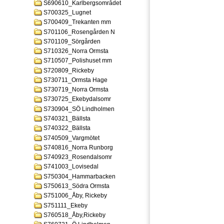
S690610_Karlbergsområdet
S700325_Lugnet
S700409_Trekanten mm
S701106_Rosengården N
S701109_Sörgården
S710326_Norra Ormsta
S710507_Polishuset mm
S720809_Rickeby
S730711_Ormsta Hage
S730719_Norra Ormsta
S730725_Ekebydalsomr
S730904_SÖ Lindholmen
S740321_Bällsta
S740322_Bällsta
S740509_Vargmötet
S740816_Norra Runborg
S740923_Rosendalsomr
S741003_Lovisedal
S750304_Hammarbacken
S750613_Södra Ormsta
S751006_Åby, Rickeby
S751111_Ekeby
S760518_Åby,Rickeby