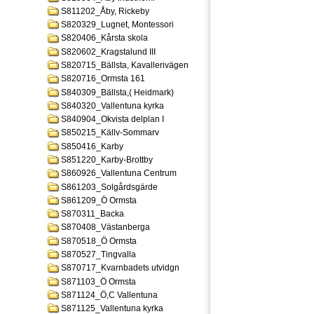
S811202_Åby, Rickeby
S820329_Lugnet, Montessori
S820406_Kårsta skola
S820602_Kragstalund III
S820715_Bällsta, Kavallerivägen
S820716_Ormsta 161
S840309_Bällsta,( Heidmark)
S840320_Vallentuna kyrka
S840904_Okvista delplan I
S850215_Källv-Sommarv
S850416_Karby
S851220_Karby-Brottby
S860926_Vallentuna Centrum
S861203_Solgårdsgärde
S861209_Ö Ormsta
S870311_Backa
S870408_Västanberga
S870518_Ö Ormsta
S870527_Tingvalla
S870717_Kvarnbadets utvidgn
S871103_Ö Ormsta
S871124_Ö,C Vallentuna
S871125_Vallentuna kyrka