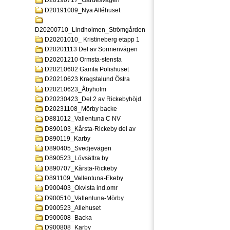
D20190717_Gardesvagen
D20191009_Nya Alléhuset
D20200710_Lindholmen_Strömgården
D20201010_ Kristineberg etapp 1
D20201113 Del av Sormenvägen
D20201210 Ormsta-stensta
D20210602 Gamla Polishuset
D20210623 Kragstalund Östra
D20210623_Åbyholm
D20230423_Del 2 av Rickebyhöjd
D20231108_Mörby backe
D881012_Vallentuna C NV
D890103_Kårsta-Rickeby del av
D890119_Karby
D890405_Svedjevägen
D890523_Lövsättra by
D890707_Kårsta-Rickeby
D891109_Vallentuna-Ekeby
D900403_Okvista ind.omr
D900510_Vallentuna-Mörby
D900523_Allehuset
D900608_Backa
D900808_Karby