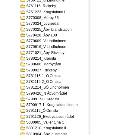
S760721_Ö Lindholmen
S761116_Rickeby
S761223_Kragstalund I
S770308_Mörby 86
S770324_Lovisedal
S770325_Åby, brandstation
S770428_Åby 100
S770609_V Lindholmen
S770616_V Lindholmen
S771021_Åby, Rickeby
S780214_Kragsta
S780606_Mörbygård
S780927_Rickeby
S781115-1_Ö Ormsta
S781115-2_Ö Ormsta
S781214_SÖ Lindholmen
S790426_N Åbyområdet
S790917-0_Kragsta
S790917-1_Kragstalundsleden
S791112_Ö Ormsta
S791126_Ekebydalsområdet
S800905_Vallentuna C
S801210_Kragstalund II
S810904_Åby inustriomr