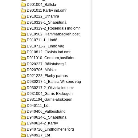
D901004_Bällsta
D901011 Karby ind.omr
D910222_Uthamra
D910329-1_Snapptuna
D910329-2_Rosendals ind.omr
D910502_Hammarbacken bost
D910711-1_Lindö
D910711-2_Lindö väg
D910812_Okvista ind.omr
D911010_Centrum,bostäder
D920227_Bällstaberg 1
D920706_Mälsta
D921228_Ekeby parhus
D930217-1_Bällsta Wirsens väg
D930217-2_Okvista ind.omr
D931004_Garns-Ekskogen
D931104_Garns-Ekskogen
D940111_Löt
D940406_Vallbostrand
D940624-1_Snapptuna
D940624-2_Karby
D940720_Lindholmens torg
D940927_Löt