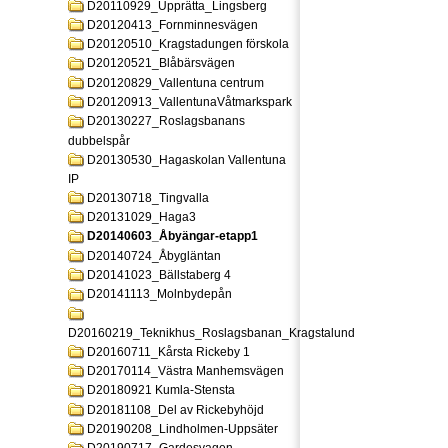
D20110929_Upprätta_Lingsberg
D20120413_Fornminnesvägen
D20120510_Kragstadungen förskola
D20120521_Blåbärsvägen
D20120829_Vallentuna centrum
D20120913_VallentunaVåtmarkspark
D20130227_Roslagsbanans
dubbelspår
D20130530_Hagaskolan Vallentuna
IP
D20130718_Tingvalla
D20131029_Haga3
D20140603_Åbyängar-etapp1
D20140724_Åbygläntan
D20141023_Bällstaberg 4
D20141113_Molnbydepån
D20160219_Teknikhus_Roslagsbanan_Kragstalund
D20160711_Kårsta Rickeby 1
D20170114_Västra Manhemsvägen
D20180921 Kumla-Stensta
D20181108_Del av Rickebyhöjd
D20190208_Lindholmen-Uppsäter