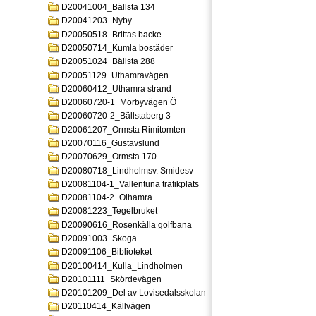
D20041004_Bällsta 134
D20041203_Nyby
D20050518_Brittas backe
D20050714_Kumla bostäder
D20051024_Bällsta 288
D20051129_Uthamravägen
D20060412_Uthamra strand
D20060720-1_Mörbyvägen Ö
D20060720-2_Bällstaberg 3
D20061207_Ormsta Rimitomten
D20070116_Gustavslund
D20070629_Ormsta 170
D20080718_Lindholmsv. Smidesv
D20081104-1_Vallentuna trafikplats
D20081104-2_Olhamra
D20081223_Tegelbruket
D20090616_Rosenkälla golfbana
D20091003_Skoga
D20091106_Biblioteket
D20100414_Kulla_Lindholmen
D20101111_Skördevägen
D20101209_Del av Lovisedalsskolan
D20110414_Källvägen