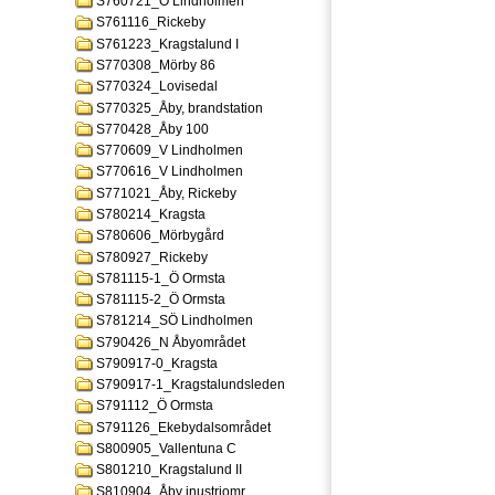
S760721_Ö Lindholmen
S761116_Rickeby
S761223_Kragstalund I
S770308_Mörby 86
S770324_Lovisedal
S770325_Åby, brandstation
S770428_Åby 100
S770609_V Lindholmen
S770616_V Lindholmen
S771021_Åby, Rickeby
S780214_Kragsta
S780606_Mörbygård
S780927_Rickeby
S781115-1_Ö Ormsta
S781115-2_Ö Ormsta
S781214_SÖ Lindholmen
S790426_N Åbyområdet
S790917-0_Kragsta
S790917-1_Kragstalundsleden
S791112_Ö Ormsta
S791126_Ekebydalsområdet
S800905_Vallentuna C
S801210_Kragstalund II
S810904_Åby inustriomr