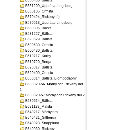
B550430_Bällsta
B551209_Upprätta-Lingsberg
B560105_Ormsta
B570424_Rickebyhöjd
B570513_Upprätta-Lingsberg
B580305_Backa
B581227_Bällsta
B590629_Bällsta
B590630_Ormsta
B600430_Bällsta
B610717_Karby
B610720_Berga
B620317_Bällsta
B620409_Ormsta
B630314_Bällsta, Björnbodaomr
B630320-56_Mörby och Rickeby del
1
B630320-57 Mörby och Rickeby del 2
B630614_Bällsta
B631129_Mälsta
B640217_Mörbytorp
B640421_Gillberga
B640923_Snapptuna
B640930_Rickeby