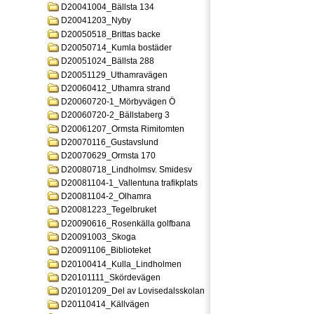
D20041004_Bällsta 134
D20041203_Nyby
D20050518_Brittas backe
D20050714_Kumla bostäder
D20051024_Bällsta 288
D20051129_Uthamravägen
D20060412_Uthamra strand
D20060720-1_Mörbyvägen Ö
D20060720-2_Bällstaberg 3
D20061207_Ormsta Rimitomten
D20070116_Gustavslund
D20070629_Ormsta 170
D20080718_Lindholmsv. Smidesv
D20081104-1_Vallentuna trafikplats
D20081104-2_Olhamra
D20081223_Tegelbruket
D20090616_Rosenkälla golfbana
D20091003_Skoga
D20091106_Biblioteket
D20100414_Kulla_Lindholmen
D20101111_Skördevägen
D20101209_Del av Lovisedalsskolan
D20110414_Källvägen