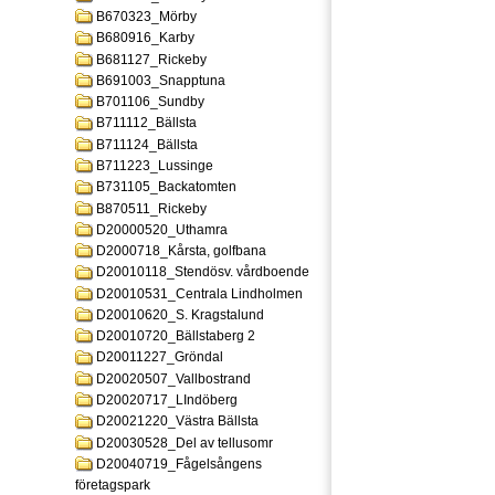
B670323_Mörby
B680916_Karby
B681127_Rickeby
B691003_Snapptuna
B701106_Sundby
B711112_Bällsta
B711124_Bällsta
B711223_Lussinge
B731105_Backatomten
B870511_Rickeby
D20000520_Uthamra
D2000718_Kårsta, golfbana
D20010118_Stendösv. vårdboende
D20010531_Centrala Lindholmen
D20010620_S. Kragstalund
D20010720_Bällstaberg 2
D20011227_Gröndal
D20020507_Vallbostrand
D20020717_LIndöberg
D20021220_Västra Bällsta
D20030528_Del av tellusomr
D20040719_Fågelsångens
företagspark