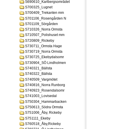
S690610_Karlbergsområdet
S700325_Lugnet
S700409_Trekanten mm
S701106_Rosengården N
S701109_Sörgården
S710326_Norra Ormsta
S710507_Polishuset mm
S720809_Rickeby
S730711_Ormsta Hage
S730719_Norra Ormsta
S730725_Ekebydalsomr
S730904_SÖ Lindholmen
S740321_Bällsta
S740322_Bällsta
S740509_Vargmötet
S740816_Norra Runborg
S740923_Rosendalsomr
S741003_Lovisedal
S750304_Hammarbacken
S750613_Södra Ormsta
S751006_Åby, Rickeby
S751111_Ekeby
S760518_Åby,Rickeby