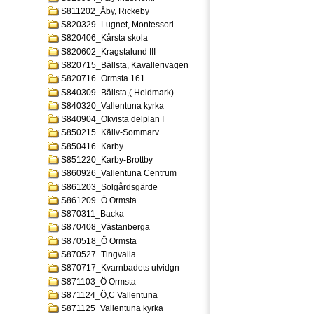
S811202_Åby, Rickeby
S820329_Lugnet, Montessori
S820406_Kårsta skola
S820602_Kragstalund III
S820715_Bällsta, Kavallerivägen
S820716_Ormsta 161
S840309_Bällsta,( Heidmark)
S840320_Vallentuna kyrka
S840904_Okvista delplan I
S850215_Källv-Sommarv
S850416_Karby
S851220_Karby-Brottby
S860926_Vallentuna Centrum
S861203_Solgårdsgärde
S861209_Ö Ormsta
S870311_Backa
S870408_Västanberga
S870518_Ö Ormsta
S870527_Tingvalla
S870717_Kvarnbadets utvidgn
S871103_Ö Ormsta
S871124_Ö,C Vallentuna
S871125_Vallentuna kyrka