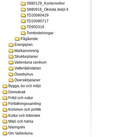
S880129_Kontorsvillor
S880916_Okvista delpl II
TD20060429
TD20080717
TD950316
Tomtindelningar
Pågående
Energiplan
Markanvisning
Strukturplaner
Vallentuna centrum
Vattentjänstplan
Össebyhus
Översiktsplaner
Bygga, bo och miljö
Demokrati
Fritid och natur
Författningssamling
Kommun och politik
Kultur och bibliotek
Miljö och hälsa
Näringsliv
Om Vallentuna