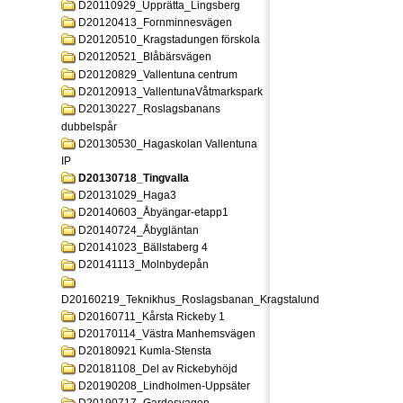
D20110929_Upprätta_Lingsberg
D20120413_Fornminnesvägen
D20120510_Kragstadungen förskola
D20120521_Blåbärsvägen
D20120829_Vallentuna centrum
D20120913_VallentunaVåtmarkspark
D20130227_Roslagsbanans
dubbelspår
D20130530_Hagaskolan Vallentuna
IP
D20130718_Tingvalla
D20131029_Haga3
D20140603_Åbyängar-etapp1
D20140724_Åbygläntan
D20141023_Bällstaberg 4
D20141113_Molnbydepån
D20160219_Teknikhus_Roslagsbanan_Kragstalund
D20160711_Kårsta Rickeby 1
D20170114_Västra Manhemsvägen
D20180921 Kumla-Stensta
D20181108_Del av Rickebyhöjd
D20190208_Lindholmen-Uppsäter