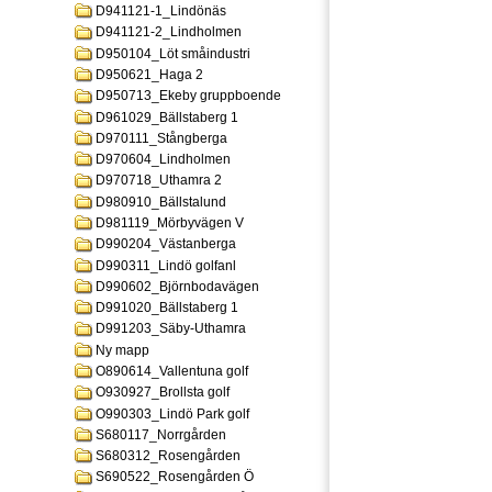
D941121-1_Lindönäs
D941121-2_Lindholmen
D950104_Löt småindustri
D950621_Haga 2
D950713_Ekeby gruppboende
D961029_Bällstaberg 1
D970111_Stångberga
D970604_Lindholmen
D970718_Uthamra 2
D980910_Bällstalund
D981119_Mörbyvägen V
D990204_Västanberga
D990311_Lindö golfanl
D990602_Björnbodavägen
D991020_Bällstaberg 1
D991203_Säby-Uthamra
Ny mapp
O890614_Vallentuna golf
O930927_Brollsta golf
O990303_Lindö Park golf
S680117_Norrgården
S680312_Rosengården
S690522_Rosengården Ö