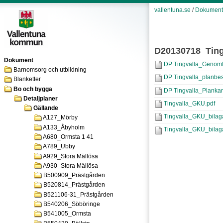
vallentuna.se
/
Dokument
D20130718_Ting
Dokument
DP Tingvalla_Genomf
Barnomsorg och utbildning
DP Tingvalla_planbes
Blanketter
Bo och bygga
DP Tingvalla_Plankar
Detaljplaner
Tingvalla_GKU.pdf
Gällande
Tingvalla_GKU_bilaga
A127_Mörby
A133_Åbyholm
Tingvalla_GKU_bilag
A680_Ormsta 1 41
A789_Ubby
A929_Stora Mällösa
A930_Stora Mällösa
B500909_Prästgården
B520814_Prästgården
B521106-31_Prästgården
B540206_Söböringe
B541005_Ormsta