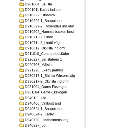
D901004_Bällsta
D901011 Karby ind.omr
D910222_Uthamra
D910329-1_Snapptuna
D910329-2_Rosendals ind.omr
D910502_Hammarbacken bost
D910711-1_Lindö
D910711-2_Lindö väg
D910812_Okvista ind.omr
D911010_Centrum,bostäder
D920227_Bällstaberg 1
D920706_Mälsta
D921228_Ekeby parhus
D930217-1_Bällsta Wirsens väg
D930217-2_Okvista ind.omr
D931004_Garns-Ekskogen
D931104_Garns-Ekskogen
D940111_Löt
D940406_Vallbostrand
D940624-1_Snapptuna
D940624-2_Karby
D940720_Lindholmens torg
D940927_Löt