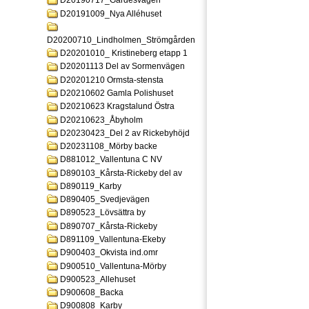
D20190717_Gardesvagen
D20191009_Nya Alléhuset
D20200710_Lindholmen_Strömgården
D20201010_ Kristineberg etapp 1
D20201113 Del av Sormenvägen
D20201210 Ormsta-stensta
D20210602 Gamla Polishuset
D20210623 Kragstalund Östra
D20210623_Åbyholm
D20230423_Del 2 av Rickebyhöjd
D20231108_Mörby backe
D881012_Vallentuna C NV
D890103_Kårsta-Rickeby del av
D890119_Karby
D890405_Svedjevägen
D890523_Lövsättra by
D890707_Kårsta-Rickeby
D891109_Vallentuna-Ekeby
D900403_Okvista ind.omr
D900510_Vallentuna-Mörby
D900523_Allehuset
D900608_Backa
D900808_Karby