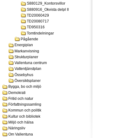
S880129_Kontorsvillor
S880916_Okvista delpl II
TD20060429
TD20080717
TD950316
Tomtindelningar
Pågående
Energiplan
Markanvisning
Strukturplaner
Vallentuna centrum
Vattentjänstplan
Össebyhus
Översiktsplaner
Bygga, bo och miljö
Demokrati
Fritid och natur
Författningssamling
Kommun och politik
Kultur och bibliotek
Miljö och hälsa
Näringsliv
Om Vallentuna