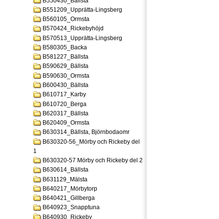
B550430_Bällsta
B551209_Upprätta-Lingsberg
B560105_Ormsta
B570424_Rickebyhöjd
B570513_Upprätta-Lingsberg
B580305_Backa
B581227_Bällsta
B590629_Bällsta
B590630_Ormsta
B600430_Bällsta
B610717_Karby
B610720_Berga
B620317_Bällsta
B620409_Ormsta
B630314_Bällsta, Björnbodaomr
B630320-56_Mörby och Rickeby del
1
B630320-57 Mörby och Rickeby del 2
B630614_Bällsta
B631129_Mälsta
B640217_Mörbytorp
B640421_Gillberga
B640923_Snapptuna
B640930_Rickeby