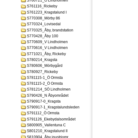
S760721_Ö Lindholmen
S761116_Rickeby
S761223_Kragstalund I
S770308_Mörby 86
S770324_Lovisedal
S770325_Åby, brandstation
S770428_Åby 100
S770609_V Lindholmen
S770616_V Lindholmen
S771021_Åby, Rickeby
S780214_Kragsta
S780606_Mörbygård
S780927_Rickeby
S781115-1_Ö Ormsta
S781115-2_Ö Ormsta
S781214_SÖ Lindholmen
S790426_N Åbyområdet
S790917-0_Kragsta
S790917-1_Kragstalundsleden
S791112_Ö Ormsta
S791126_Ekebydalsområdet
S800905_Vallentuna C
S801210_Kragstalund II
S810904_Åby inustriomr