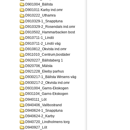
D901004_Bällsta
D901011 Karby ind.omr
D910222_Uthamra
D910329-1_Snapptuna
D910329-2_Rosendals ind.omr
D910502_Hammarbacken bost
D910711-1_Lindö
D910711-2_Lindö väg
D910812_Okvista ind.omr
D911010_Centrum,bostäder
D920227_Bällstaberg 1
D920706_Mälsta
D921228_Ekeby parhus
D930217-1_Bällsta Wirsens väg
D930217-2_Okvista ind.omr
D931004_Garns-Ekskogen
D931104_Garns-Ekskogen
D940111_Löt
D940406_Vallbostrand
D940624-1_Snapptuna
D940624-2_Karby
D940720_Lindholmens torg
D940927_Löt