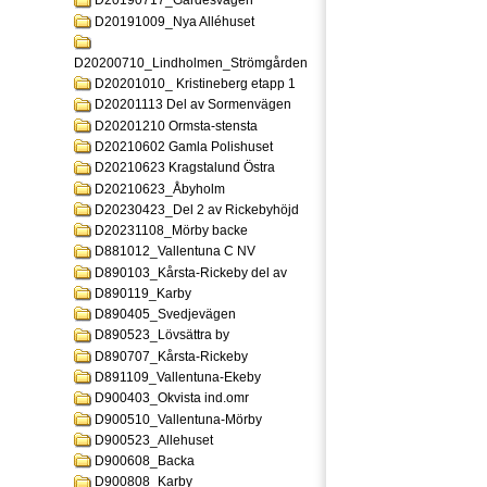
D20190717_Gardesvagen
D20191009_Nya Alléhuset
D20200710_Lindholmen_Strömgården
D20201010_ Kristineberg etapp 1
D20201113 Del av Sormenvägen
D20201210 Ormsta-stensta
D20210602 Gamla Polishuset
D20210623 Kragstalund Östra
D20210623_Åbyholm
D20230423_Del 2 av Rickebyhöjd
D20231108_Mörby backe
D881012_Vallentuna C NV
D890103_Kårsta-Rickeby del av
D890119_Karby
D890405_Svedjevägen
D890523_Lövsättra by
D890707_Kårsta-Rickeby
D891109_Vallentuna-Ekeby
D900403_Okvista ind.omr
D900510_Vallentuna-Mörby
D900523_Allehuset
D900608_Backa
D900808_Karby