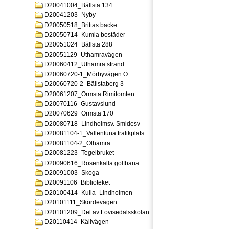
D20041004_Bällsta 134
D20041203_Nyby
D20050518_Brittas backe
D20050714_Kumla bostäder
D20051024_Bällsta 288
D20051129_Uthamravägen
D20060412_Uthamra strand
D20060720-1_Mörbyvägen Ö
D20060720-2_Bällstaberg 3
D20061207_Ormsta Rimitomten
D20070116_Gustavslund
D20070629_Ormsta 170
D20080718_Lindholmsv. Smidesv
D20081104-1_Vallentuna trafikplats
D20081104-2_Olhamra
D20081223_Tegelbruket
D20090616_Rosenkälla golfbana
D20091003_Skoga
D20091106_Biblioteket
D20100414_Kulla_Lindholmen
D20101111_Skördevägen
D20101209_Del av Lovisedalsskolan
D20110414_Källvägen