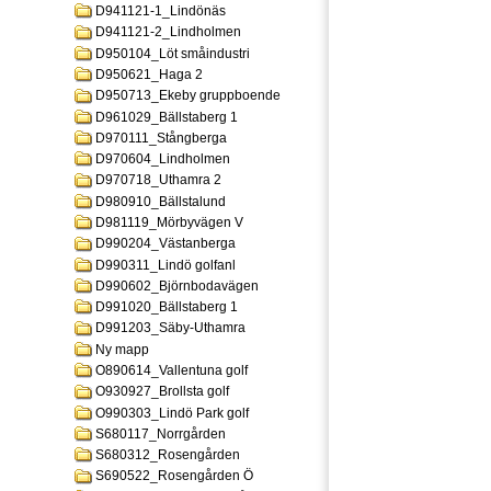
D941121-1_Lindönäs
D941121-2_Lindholmen
D950104_Löt småindustri
D950621_Haga 2
D950713_Ekeby gruppboende
D961029_Bällstaberg 1
D970111_Stångberga
D970604_Lindholmen
D970718_Uthamra 2
D980910_Bällstalund
D981119_Mörbyvägen V
D990204_Västanberga
D990311_Lindö golfanl
D990602_Björnbodavägen
D991020_Bällstaberg 1
D991203_Säby-Uthamra
Ny mapp
O890614_Vallentuna golf
O930927_Brollsta golf
O990303_Lindö Park golf
S680117_Norrgården
S680312_Rosengården
S690522_Rosengården Ö