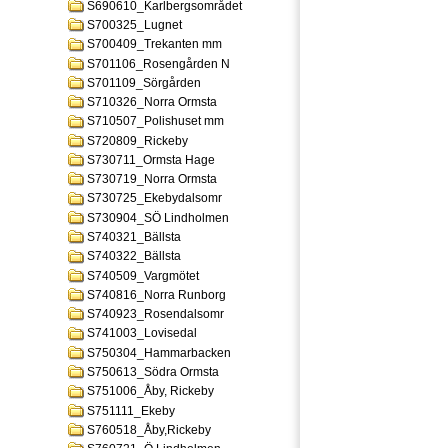
S690610_Karlbergsområdet
S700325_Lugnet
S700409_Trekanten mm
S701106_Rosengården N
S701109_Sörgården
S710326_Norra Ormsta
S710507_Polishuset mm
S720809_Rickeby
S730711_Ormsta Hage
S730719_Norra Ormsta
S730725_Ekebydalsomr
S730904_SÖ Lindholmen
S740321_Bällsta
S740322_Bällsta
S740509_Vargmötet
S740816_Norra Runborg
S740923_Rosendalsomr
S741003_Lovisedal
S750304_Hammarbacken
S750613_Södra Ormsta
S751006_Åby, Rickeby
S751111_Ekeby
S760518_Åby,Rickeby