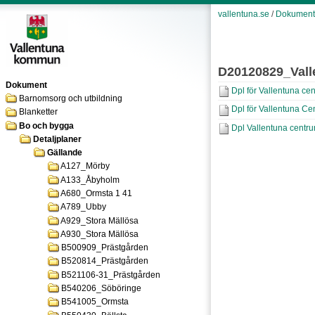
vallentuna.se
/
Dokument
D20120829_Vall
Dokument
Dpl för Vallentuna c
Barnomsorg och utbildning
Dpl för Vallentuna Ce
Blanketter
Bo och bygga
Dpl Vallentuna centr
Detaljplaner
Gällande
A127_Mörby
A133_Åbyholm
A680_Ormsta 1 41
A789_Ubby
A929_Stora Mällösa
A930_Stora Mällösa
B500909_Prästgården
B520814_Prästgården
B521106-31_Prästgården
B540206_Söböringe
B541005_Ormsta