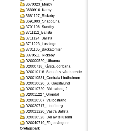
B670323_Mörby
B680916_Karby
B681127_Rickeby
B691003_Snapptuna
B701106_Sundby
B711112_Bällsta
B711124_Bällsta
B711223_Lussinge
B731105_Backatomten
B870511_Rickeby
D20000520_Uthamra
D2000718_Kårsta, golfbana
D20010118_Stendösv. vårdboende
D20010531_Centrala Lindholmen
D20010620_S. Kragstalund
D20010720_Bällstaberg 2
D20011227_Gröndal
D20020507_Vallbostrand
D20020717_LIndöberg
D20021220_Västra Bällsta
D20030528_Del av tellusomr
D20040719_Fågelsångens
företagspark