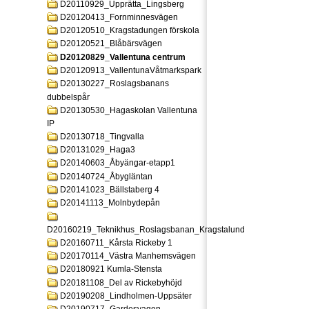
D20110929_Upprätta_Lingsberg
D20120413_Fornminnesvägen
D20120510_Kragstadungen förskola
D20120521_Blåbärsvägen
D20120829_Vallentuna centrum
D20120913_VallentunaVåtmarkspark
D20130227_Roslagsbanans
dubbelspår
D20130530_Hagaskolan Vallentuna
IP
D20130718_Tingvalla
D20131029_Haga3
D20140603_Åbyängar-etapp1
D20140724_Åbygläntan
D20141023_Bällstaberg 4
D20141113_Molnbydepån
D20160219_Teknikhus_Roslagsbanan_Kragstalund
D20160711_Kårsta Rickeby 1
D20170114_Västra Manhemsvägen
D20180921 Kumla-Stensta
D20181108_Del av Rickebyhöjd
D20190208_Lindholmen-Uppsäter