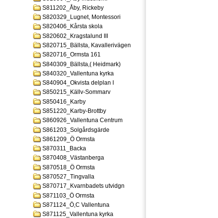
S811202_Åby, Rickeby
S820329_Lugnet, Montessori
S820406_Kårsta skola
S820602_Kragstalund III
S820715_Bällsta, Kavallerivägen
S820716_Ormsta 161
S840309_Bällsta,( Heidmark)
S840320_Vallentuna kyrka
S840904_Okvista delplan I
S850215_Källv-Sommarv
S850416_Karby
S851220_Karby-Brottby
S860926_Vallentuna Centrum
S861203_Solgårdsgärde
S861209_Ö Ormsta
S870311_Backa
S870408_Västanberga
S870518_Ö Ormsta
S870527_Tingvalla
S870717_Kvarnbadets utvidgn
S871103_Ö Ormsta
S871124_Ö,C Vallentuna
S871125_Vallentuna kyrka