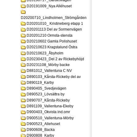
D20190717_Gardesvagen
D20191009_Nya Alléhuset
D20200710_Lindholmen_Strömgården
D20201010_ Kristineberg etapp 1
D20201113 Del av Sormenvägen
D20201210 Ormsta-stensta
D20210602 Gamla Polishuset
D20210623 Kragstalund Östra
D20210623_Åbyholm
D20230423_Del 2 av Rickebyhöjd
D20231108_Mörby backe
D881012_Vallentuna C NV
D890103_Kårsta-Rickeby del av
D890119_Karby
D890405_Svedjevägen
D890523_Lövsättra by
D890707_Kårsta-Rickeby
D891109_Vallentuna-Ekeby
D900403_Okvista ind.omr
D900510_Vallentuna-Mörby
D900523_Allehuset
D900608_Backa
D900808_Karby