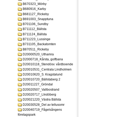
B670323_Mörby
B680916_Karby
B681127_Rickeby
B691003_Snapptuna
B701106_Sundby
B711112_Bällsta
B711124_Bällsta
B711223_Lussinge
B731105_Backatomten
B870511_Rickeby
D20000520_Uthamra
D2000718_Kårsta, golfbana
D20010118_Stendösv. vårdboende
D20010531_Centrala Lindholmen
D20010620_S. Kragstalund
D20010720_Bällstaberg 2
D20011227_Gröndal
D20020507_Vallbostrand
D20020717_LIndöberg
D20021220_Västra Bällsta
D20030528_Del av tellusomr
D20040719_Fågelsångens
företagspark