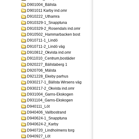
D901004_Bällsta
D901011 Karby ind.omr
D910222_Uthamra
D910329-1_Snapptuna
D910329-2_Rosendals ind.omr
D910502_Hammarbacken bost
D910711-1_Lindö
D910711-2_Lindö väg
D910812_Okvista ind.omr
D911010_Centrum,bostäder
D920227_Bällstaberg 1
D920706_Mälsta
D921228_Ekeby parhus
D930217-1_Bällsta Wirsens väg
D930217-2_Okvista ind.omr
D931004_Garns-Ekskogen
D931104_Garns-Ekskogen
D940111_Löt
D940406_Vallbostrand
D940624-1_Snapptuna
D940624-2_Karby
D940720_Lindholmens torg
D940927_Löt