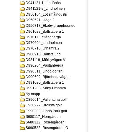
D941121-1_Lindönäs
D941121-2_Lindholmen
D950104_Löt småindustri
D950621_Haga 2
D950713_Ekeby gruppboende
D961029_Bällstaberg 1
D970111_Stångberga
D970604_Lindholmen
D970718_Uthamra 2
D980910_Bällstalund
D981119_Mörbyvägen V
D990204_Västanberga
D990311_Lindö golfanl
D990602_Björnbodavägen
D991020_Bällstaberg 1
D991203_Säby-Uthamra
Ny mapp
O890614_Vallentuna golf
O930927_Brollsta golf
O990303_Lindö Park golf
S680117_Norrgården
S680312_Rosengården
S690522_Rosengården Ö