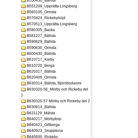
B550430_Bällsta
B551209_Upprätta-Lingsberg
B560105_Ormsta
B570424_Rickebyhöjd
B570513_Upprätta-Lingsberg
B580305_Backa
B581227_Bällsta
B590629_Bällsta
B590630_Ormsta
B600430_Bällsta
B610717_Karby
B610720_Berga
B620317_Bällsta
B620409_Ormsta
B630314_Bällsta, Björnbodaomr
B630320-56_Mörby och Rickeby del
1
B630320-57 Mörby och Rickeby del 2
B630614_Bällsta
B631129_Mälsta
B640217_Mörbytorp
B640421_Gillberga
B640923_Snapptuna
B640930_Rickeby