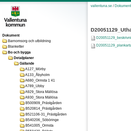
vallentuna.se
/
Dokument
D20051129_Uth
Dokument
D20051129_beskrivni
Barnomsorg och utbildning
D20051129_plankarta
Blanketter
Bo och bygga
Detaljplaner
Gällande
A127_Mörby
A133_Åbyholm
A680_Ormsta 1 41
A789_Ubby
A929_Stora Mällösa
A930_Stora Mällösa
B500909_Prästgården
B520814_Prästgården
B521106-31_Prästgården
B540206_Söböringe
B541005_Ormsta