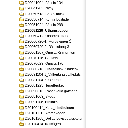
D20041004_Bällsta 134
D20041203_Nyby
D20050518_Brittas backe
D20050714_Kumla bostäder
D20051024_Bällsta 288
D20051129_Uthamravägen
D20060412_Uthamra strand
D20060720-1_Mörbyvägen Ö
D20060720-2_Bällstaberg 3
D20061207_Ormsta Rimitomten
D20070116_Gustavslund
D20070629_Ormsta 170
D20080718_Lindholmsv. Smidesv
D20081104-1_Vallentuna trafikplats
D20081104-2_Olhamra
D20081223_Tegelbruket
D20090616_Rosenkälla golfbana
D20091003_Skoga
D20091106_Biblioteket
D20100414_Kulla_Lindholmen
D20101111_Skördevägen
D20101209_Del av Lovisedalsskolan
D20110414_Källvägen