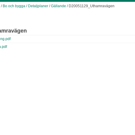
/
Bo och bygga
/
Detaljplaner
/
Gällande
/ D20051129_Uthamravägen
amravägen
ng.pdf
.pdf