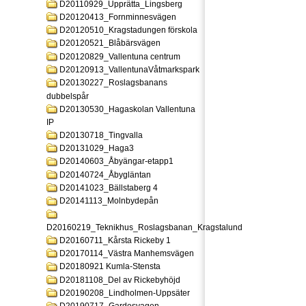
D20110929_Upprätta_Lingsberg
D20120413_Fornminnesvägen
D20120510_Kragstadungen förskola
D20120521_Blåbärsvägen
D20120829_Vallentuna centrum
D20120913_VallentunaVåtmarkspark
D20130227_Roslagsbanans
dubbelspår
D20130530_Hagaskolan Vallentuna
IP
D20130718_Tingvalla
D20131029_Haga3
D20140603_Åbyängar-etapp1
D20140724_Åbygläntan
D20141023_Bällstaberg 4
D20141113_Molnbydepån
D20160219_Teknikhus_Roslagsbanan_Kragstalund
D20160711_Kårsta Rickeby 1
D20170114_Västra Manhemsvägen
D20180921 Kumla-Stensta
D20181108_Del av Rickebyhöjd
D20190208_Lindholmen-Uppsäter