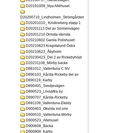
D20190717_Gardesvagen
D20191009_Nya Alléhuset
D20200710_Lindholmen_Strömgården
D20201010_ Kristineberg etapp 1
D20201113 Del av Sormenvägen
D20201210 Ormsta-stensta
D20210602 Gamla Polishuset
D20210623 Kragstalund Östra
D20210623_Åbyholm
D20230423_Del 2 av Rickebyhöjd
D20231108_Mörby backe
D881012_Vallentuna C NV
D890103_Kårsta-Rickeby del av
D890119_Karby
D890405_Svedjevägen
D890523_Lövsättra by
D890707_Kårsta-Rickeby
D891109_Vallentuna-Ekeby
D900403_Okvista ind.omr
D900510_Vallentuna-Mörby
D900523_Allehuset
D900608_Backa
D900808_Karby