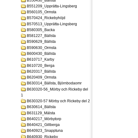
B550430_Bällsta
B551209_Upprätta-Lingsberg
B560105_Ormsta
B570424_Rickebyhöjd
B570513_Upprätta-Lingsberg
B580305_Backa
B581227_Bällsta
B590629_Bällsta
B590630_Ormsta
B600430_Bällsta
B610717_Karby
B610720_Berga
B620317_Bällsta
B620409_Ormsta
B630314_Bällsta, Björnbodaomr
B630320-56_Mörby och Rickeby del
1
B630320-57 Mörby och Rickeby del 2
B630614_Bällsta
B631129_Mälsta
B640217_Mörbytorp
B640421_Gillberga
B640923_Snapptuna
B640930_Rickeby