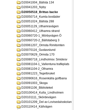
D20041004_Bällsta 134
D20041203_Nyby
D20050518_Brittas backe
D20050714_Kumla bostäder
D20051024_Bällsta 288
D20051129_Uthamravägen
D20060412_Uthamra strand
D20060720-1_Mörbyvägen Ö
D20060720-2_Bällstaberg 3
D20061207_Ormsta Rimitomten
D20070116_Gustavslund
D20070629_Ormsta 170
D20080718_Lindholmsv. Smidesv
D20081104-1_Vallentuna trafikplats
D20081104-2_Olhamra
D20081223_Tegelbruket
D20090616_Rosenkälla golfbana
D20091003_Skoga
D20091106_Biblioteket
D20100414_Kulla_Lindholmen
D20101111_Skördevägen
D20101209_Del av Lovisedalsskolan
D20110414_Källvägen