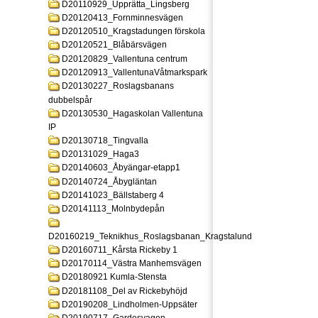
D20110929_Upprätta_Lingsberg
D20120413_Fornminnesvägen
D20120510_Kragstadungen förskola
D20120521_Blåbärsvägen
D20120829_Vallentuna centrum
D20120913_VallentunaVåtmarkspark
D20130227_Roslagsbanans
dubbelspår
D20130530_Hagaskolan Vallentuna
IP
D20130718_Tingvalla
D20131029_Haga3
D20140603_Åbyängar-etapp1
D20140724_Åbygläntan
D20141023_Bällstaberg 4
D20141113_Molnbydepån
D20160219_Teknikhus_Roslagsbanan_Kragstalund
D20160711_Kårsta Rickeby 1
D20170114_Västra Manhemsvägen
D20180921 Kumla-Stensta
D20181108_Del av Rickebyhöjd
D20190208_Lindholmen-Uppsäter