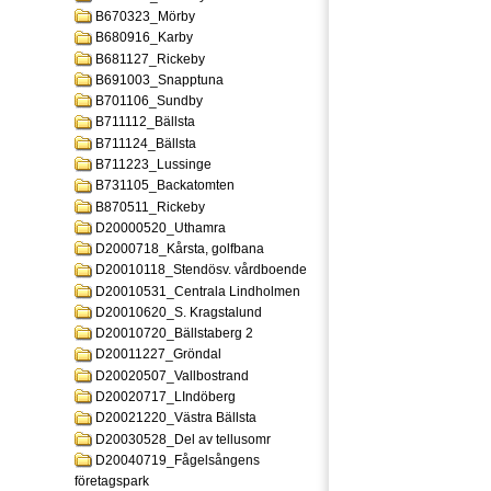
B670323_Mörby
B680916_Karby
B681127_Rickeby
B691003_Snapptuna
B701106_Sundby
B711112_Bällsta
B711124_Bällsta
B711223_Lussinge
B731105_Backatomten
B870511_Rickeby
D20000520_Uthamra
D2000718_Kårsta, golfbana
D20010118_Stendösv. vårdboende
D20010531_Centrala Lindholmen
D20010620_S. Kragstalund
D20010720_Bällstaberg 2
D20011227_Gröndal
D20020507_Vallbostrand
D20020717_LIndöberg
D20021220_Västra Bällsta
D20030528_Del av tellusomr
D20040719_Fågelsångens
företagspark