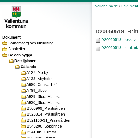
vallentuna.se
/
Dokument
D20050518_Brit
Dokument
D20050518_beskrivni
Barnomsorg och utbildning
D20050518_plankarta
Blanketter
Bo och bygga
Detaljplaner
Gällande
A127_Mörby
A133_Åbyholm
A680_Ormsta 1 41
A789_Ubby
A929_Stora Mällösa
A930_Stora Mällösa
B500909_Prästgården
B520814_Prästgården
B521106-31_Prästgården
B540206_Söböringe
B541005_Ormsta