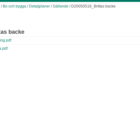
/
Bo och bygga
/
Detaljplaner
/
Gällande
/ D20050518_Brittas backe
tas backe
ng.pdf
.pdf