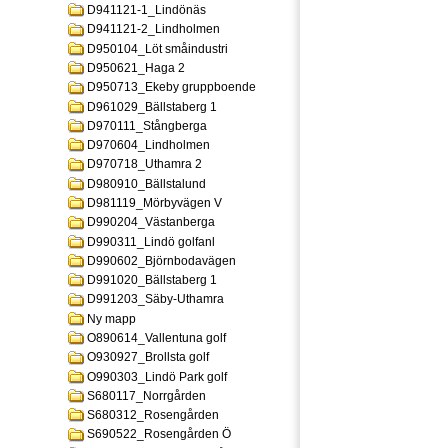
D941121-1_Lindönäs
D941121-2_Lindholmen
D950104_Löt småindustri
D950621_Haga 2
D950713_Ekeby gruppboende
D961029_Bällstaberg 1
D970111_Stångberga
D970604_Lindholmen
D970718_Uthamra 2
D980910_Bällstalund
D981119_Mörbyvägen V
D990204_Västanberga
D990311_Lindö golfanl
D990602_Björnbodavägen
D991020_Bällstaberg 1
D991203_Säby-Uthamra
Ny mapp
O890614_Vallentuna golf
O930927_Brollsta golf
O990303_Lindö Park golf
S680117_Norrgården
S680312_Rosengården
S690522_Rosengården Ö