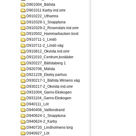
D901004_Bällsta
D901011 Karby ind.omr
D910222_Uthamra
D910329-1_Snapptuna
D910329-2_Rosendals ind.omr
D910502_Hammarbacken bost
D910711-1_Lindö
D910711-2_Lindö väg
D910812_Okvista ind.omr
D911010_Centrum,bostäder
D920227_Bällstaberg 1
D920706_Mälsta
D921228_Ekeby parhus
D930217-1_Bällsta Wirsens väg
D930217-2_Okvista ind.omr
D931004_Garns-Ekskogen
D931104_Garns-Ekskogen
D940111_Löt
D940406_Vallbostrand
D940624-1_Snapptuna
D940624-2_Karby
D940720_Lindholmens torg
D940927_Löt