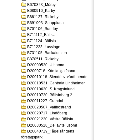
B670323_Mörby
B680916_Karby
B681127_Rickeby
B691003_Snapptuna
B701106_Sundby
B711112_Bällsta
B711124_Bällsta
B711223_Lussinge
B731105_Backatomten
B870511_Rickeby
D20000520_Uthamra
D2000718_Kårsta, golfbana
D20010118_Stendösv. vårdboende
D20010531_Centrala Lindholmen
D20010620_S. Kragstalund
D20010720_Bällstaberg 2
D20011227_Gröndal
D20020507_Vallbostrand
D20020717_LIndöberg
D20021220_Västra Bällsta
D20030528_Del av tellusomr
D20040719_Fågelsångens
företagspark