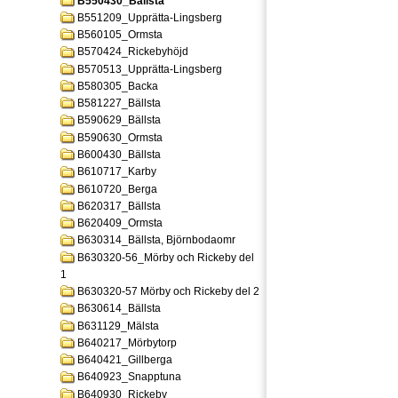
B550430_Bällsta
B551209_Upprätta-Lingsberg
B560105_Ormsta
B570424_Rickebyhöjd
B570513_Upprätta-Lingsberg
B580305_Backa
B581227_Bällsta
B590629_Bällsta
B590630_Ormsta
B600430_Bällsta
B610717_Karby
B610720_Berga
B620317_Bällsta
B620409_Ormsta
B630314_Bällsta, Björnbodaomr
B630320-56_Mörby och Rickeby del
1
B630320-57 Mörby och Rickeby del 2
B630614_Bällsta
B631129_Mälsta
B640217_Mörbytorp
B640421_Gillberga
B640923_Snapptuna
B640930_Rickeby