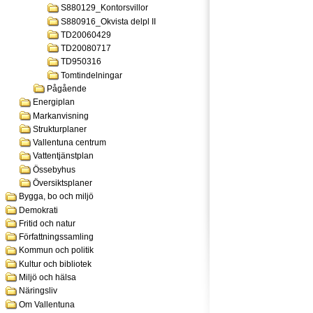
S880129_Kontorsvillor
S880916_Okvista delpl II
TD20060429
TD20080717
TD950316
Tomtindelningar
Pågående
Energiplan
Markanvisning
Strukturplaner
Vallentuna centrum
Vattentjänstplan
Össebyhus
Översiktsplaner
Bygga, bo och miljö
Demokrati
Fritid och natur
Författningssamling
Kommun och politik
Kultur och bibliotek
Miljö och hälsa
Näringsliv
Om Vallentuna