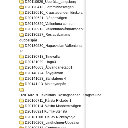
D20110929_Upprätta_Lingsberg
D20120413_Fornminnesvägen
D20120510_Kragstadungen förskola
D20120521_Blåbärsvägen
D20120829_Vallentuna centrum
D20120913_VallentunaVåtmarkspark
D20130227_Roslagsbanans
dubbelspår
D20130530_Hagaskolan Vallentuna
IP
D20130718_Tingvalla
D20131029_Haga3
D20140603_Åbyängar-etapp1
D20140724_Åbygläntan
D20141023_Bällstaberg 4
D20141113_Molnbydepån
D20160219_Teknikhus_Roslagsbanan_Kragstalund
D20160711_Kårsta Rickeby 1
D20170114_Västra Manhemsvägen
D20180921 Kumla-Stensta
D20181108_Del av Rickebyhöjd
D20190208_Lindholmen-Uppsäter