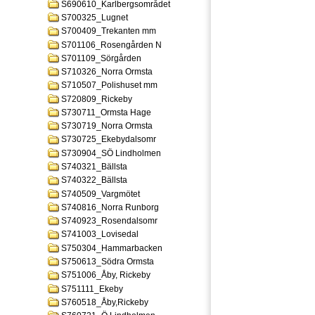
S690610_Karlbergsområdet
S700325_Lugnet
S700409_Trekanten mm
S701106_Rosengården N
S701109_Sörgården
S710326_Norra Ormsta
S710507_Polishuset mm
S720809_Rickeby
S730711_Ormsta Hage
S730719_Norra Ormsta
S730725_Ekebydalsomr
S730904_SÖ Lindholmen
S740321_Bällsta
S740322_Bällsta
S740509_Vargmötet
S740816_Norra Runborg
S740923_Rosendalsomr
S741003_Lovisedal
S750304_Hammarbacken
S750613_Södra Ormsta
S751006_Åby, Rickeby
S751111_Ekeby
S760518_Åby,Rickeby