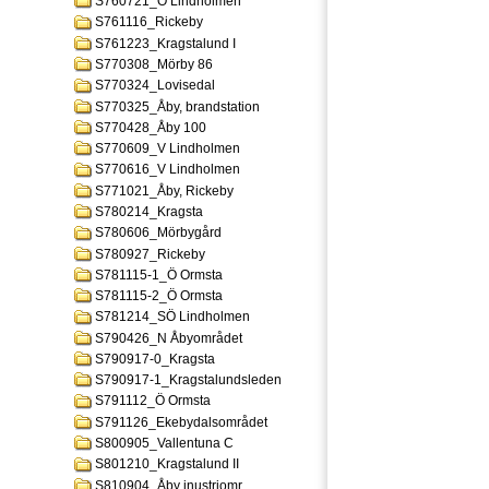
S760721_Ö Lindholmen
S761116_Rickeby
S761223_Kragstalund I
S770308_Mörby 86
S770324_Lovisedal
S770325_Åby, brandstation
S770428_Åby 100
S770609_V Lindholmen
S770616_V Lindholmen
S771021_Åby, Rickeby
S780214_Kragsta
S780606_Mörbygård
S780927_Rickeby
S781115-1_Ö Ormsta
S781115-2_Ö Ormsta
S781214_SÖ Lindholmen
S790426_N Åbyområdet
S790917-0_Kragsta
S790917-1_Kragstalundsleden
S791112_Ö Ormsta
S791126_Ekebydalsområdet
S800905_Vallentuna C
S801210_Kragstalund II
S810904_Åby inustriomr