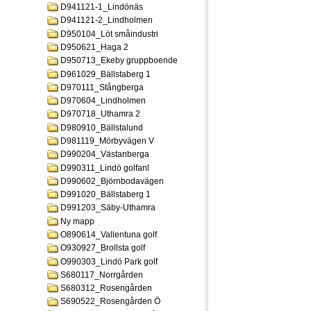
D941121-1_Lindönäs
D941121-2_Lindholmen
D950104_Löt småindustri
D950621_Haga 2
D950713_Ekeby gruppboende
D961029_Bällstaberg 1
D970111_Stångberga
D970604_Lindholmen
D970718_Uthamra 2
D980910_Bällstalund
D981119_Mörbyvägen V
D990204_Västanberga
D990311_Lindö golfanl
D990602_Björnbodavägen
D991020_Bällstaberg 1
D991203_Säby-Uthamra
Ny mapp
O890614_Vallentuna golf
O930927_Brollsta golf
O990303_Lindö Park golf
S680117_Norrgården
S680312_Rosengården
S690522_Rosengården Ö