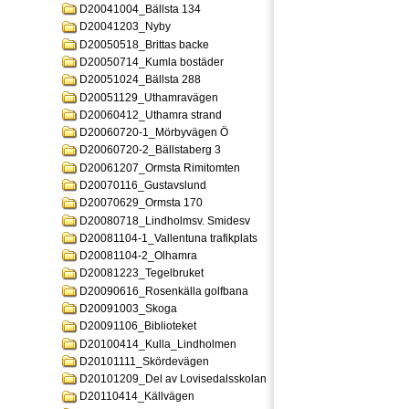
D20041004_Bällsta 134
D20041203_Nyby
D20050518_Brittas backe
D20050714_Kumla bostäder
D20051024_Bällsta 288
D20051129_Uthamravägen
D20060412_Uthamra strand
D20060720-1_Mörbyvägen Ö
D20060720-2_Bällstaberg 3
D20061207_Ormsta Rimitomten
D20070116_Gustavslund
D20070629_Ormsta 170
D20080718_Lindholmsv. Smidesv
D20081104-1_Vallentuna trafikplats
D20081104-2_Olhamra
D20081223_Tegelbruket
D20090616_Rosenkälla golfbana
D20091003_Skoga
D20091106_Biblioteket
D20100414_Kulla_Lindholmen
D20101111_Skördevägen
D20101209_Del av Lovisedalsskolan
D20110414_Källvägen