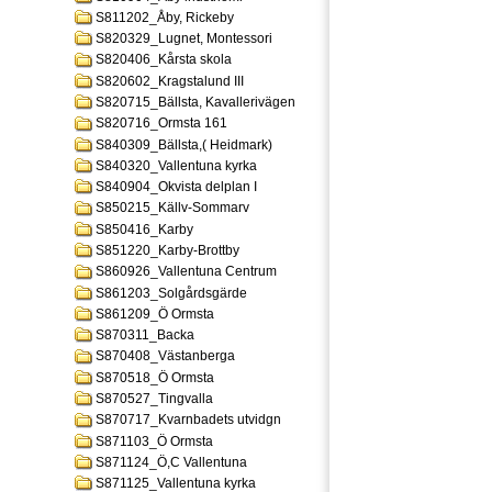
S811202_Åby, Rickeby
S820329_Lugnet, Montessori
S820406_Kårsta skola
S820602_Kragstalund III
S820715_Bällsta, Kavallerivägen
S820716_Ormsta 161
S840309_Bällsta,( Heidmark)
S840320_Vallentuna kyrka
S840904_Okvista delplan I
S850215_Källv-Sommarv
S850416_Karby
S851220_Karby-Brottby
S860926_Vallentuna Centrum
S861203_Solgårdsgärde
S861209_Ö Ormsta
S870311_Backa
S870408_Västanberga
S870518_Ö Ormsta
S870527_Tingvalla
S870717_Kvarnbadets utvidgn
S871103_Ö Ormsta
S871124_Ö,C Vallentuna
S871125_Vallentuna kyrka