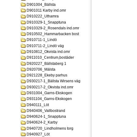
D901004_Bällsta
D901011 Karby ind.omr
D910222_Uthamra
D910329-1_Snapptuna
D910329-2_Rosendals ind.omr
D910502_Hammarbacken bost
D910711-1_Lindö
D910711-2_Lindö väg
D910812_Okvista ind.omr
D911010_Centrum,bostäder
D920227_Bällstaberg 1
D920706_Mälsta
D921228_Ekeby parhus
D930217-1_Bällsta Wirsens väg
D930217-2_Okvista ind.omr
D931004_Garns-Ekskogen
D931104_Garns-Ekskogen
D940111_Löt
D940406_Vallbostrand
D940624-1_Snapptuna
D940624-2_Karby
D940720_Lindholmens torg
D940927_Löt