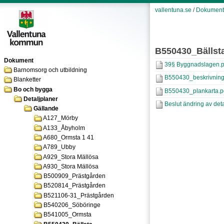
vallentuna.se
/
Dokument
B550430_Bällst
Dokument
39§ Byggnadslagen.p
Barnomsorg och utbildning
B550430_beskrivning
Blanketter
Bo och bygga
B550430_plankarta.p
Detaljplaner
Beslut ändring av deta
Gällande
A127_Mörby
A133_Åbyholm
A680_Ormsta 1 41
A789_Ubby
A929_Stora Mällösa
A930_Stora Mällösa
B500909_Prästgården
B520814_Prästgården
B521106-31_Prästgården
B540206_Söböringe
B541005_Ormsta