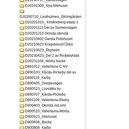
D20190717_Gardesvagen
D20191009_Nya Alléhuset
D20200710_Lindholmen_Strömgården
D20201010_ Kristineberg etapp 1
D20201113 Del av Sormenvägen
D20201210 Ormsta-stensta
D20210602 Gamla Polishuset
D20210623 Kragstalund Östra
D20210623_Åbyholm
D20230423_Del 2 av Rickebyhöjd
D20231108_Mörby backe
D881012_Vallentuna C NV
D890103_Kårsta-Rickeby del av
D890119_Karby
D890405_Svedjevägen
D890523_Lövsättra by
D890707_Kårsta-Rickeby
D891109_Vallentuna-Ekeby
D900403_Okvista ind.omr
D900510_Vallentuna-Mörby
D900523_Allehuset
D900608_Backa
D900808_Karby