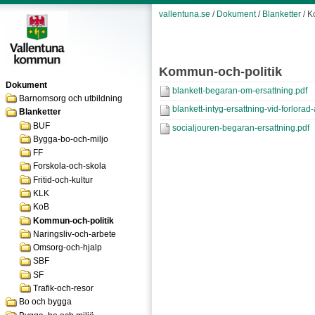
vallentuna.se
/
Dokument
/
Blanketter
/ K
Kommun-och-politik
Dokument
blankett-begaran-om-ersattning.pdf
Barnomsorg och utbildning
blankett-intyg-ersattning-vid-forlorad
Blanketter
BUF
socialjouren-begaran-ersattning.pdf
Bygga-bo-och-miljo
FF
Forskola-och-skola
Fritid-och-kultur
KLK
KoB
Kommun-och-politik
Naringsliv-och-arbete
Omsorg-och-hjalp
SBF
SF
Trafik-och-resor
Bo och bygga