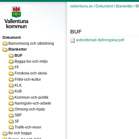
vallentuna.se
/
Dokument
/
Blanketter
/ B
BUF
Dokument
avbrottsmall-ifyllningsbar.pdf
Barnomsorg och utbildning
Blanketter
BUF
Bygga-bo-och-miljo
FF
Forskola-och-skola
Fritid-och-kultur
KLK
KoB
Kommun-och-politik
Naringsliv-och-arbete
Omsorg-och-hjalp
SBF
SF
Trafik-och-resor
Bo och bygga