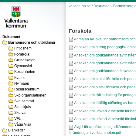
vallentuna.se
/
Dokument
/
Barnomsorg o
Förskola
Dokument
Anmälan av lokal för barnomsorg och 
Barnomsorg och utbildning
Ansökan om bidrag pedagogisk omso
Fritidshem
Förskola
Ansökan om godkännande av friståen
Grundskolor
Ansökan om godkännande av friståen
Gymnasiet
Ansökan om godkännande friskolor och
Kostenheten
Kvalitet
Ansökan om plats i förskola och peda
Ny mapp
Ansökan om plats i förskola och peda
Resurscentrum
Ansökan om rätt till bidrag för pedag
Skolorganisationen
Skolsamrad
Ansökan om tillfällig utökning av bar
Skolskjuts
Ansökan om utökad vistelsetid för barn
Skolval
VFU
Ansökan om utökad vistelsetid försko
Våga Visa
Avgift för ansökan om godkännande 
Blanketter
förändringar i verksamheten.pdf